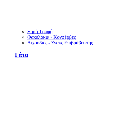
Ξηρή Τροφή
Φακελάκια - Κονσέρβες
Λιχουδιές - Σνακς Επιβράβευσης
Γάτα