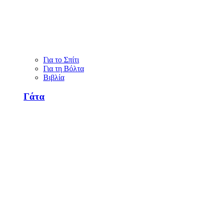
Για το Σπίτι
Για τη Βόλτα
Βιβλία
Γάτα