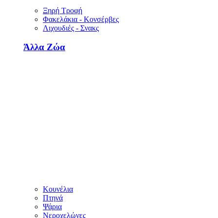
Ξηρή Τροφή
Φακελάκια - Κονσέρβες
Λιχουδιές - Σνακς
Άλλα Ζώα
Κουνέλια
Πτηνά
Ψάρια
Νεροχελώνες