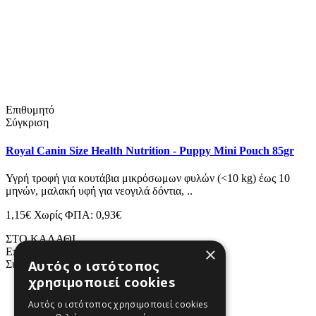
Επιθυμητό
Σύγκριση
Royal Canin Size Health Nutrition - Puppy Mini Pouch 85gr
Υγρή τροφή για κουτάβια μικρόσωμων φυλών (<10 kg) έως 10
μηνών, μαλακή υφή για νεογιλά δόντια, ..
1,15€
Χωρίς ΦΠΑ: 0,93€
ΣΤΟ ΚΑΛΑΘΙ
×
Επιθυμητό
Αυτός ο ιστότοπος
Σύγκριση
χρησιμοποιεί cookies
1
2
Αυτός ο ιστότοπος χρησιμοποιεί cookies
3