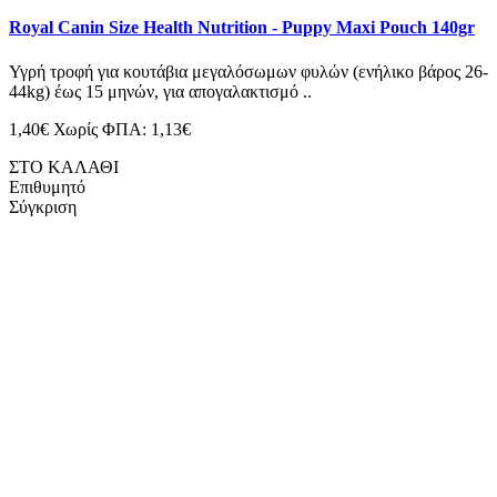
Royal Canin Size Health Nutrition - Puppy Maxi Pouch 140gr
Υγρή τροφή για κουτάβια μεγαλόσωμων φυλών (ενήλικο βάρος 26-
44kg) έως 15 μηνών, για απογαλακτισμό ..
1,40€
Χωρίς ΦΠΑ: 1,13€
ΣΤΟ ΚΑΛΑΘΙ
Επιθυμητό
Σύγκριση