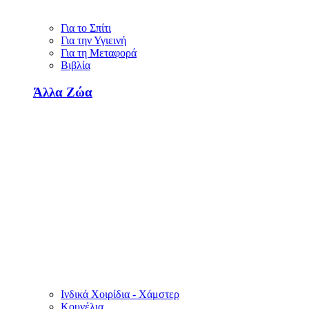
Για το Σπίτι
Για την Υγιεινή
Για τη Μεταφορά
Βιβλία
Άλλα Ζώα
Ινδικά Χοιρίδια - Χάμστερ
Κουνέλια