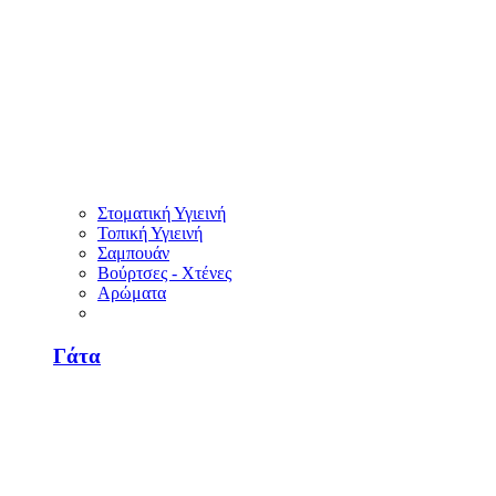
Στοματική Υγιεινή
Τοπική Υγιεινή
Σαμπουάν
Βούρτσες - Χτένες
Αρώματα
Γάτα