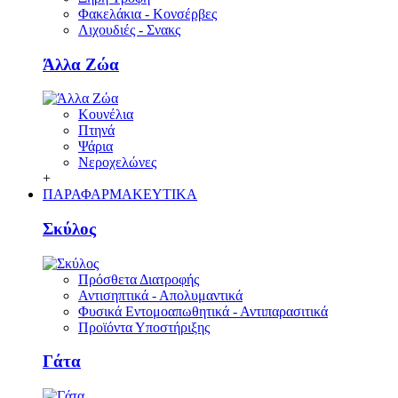
Φακελάκια - Κονσέρβες
Λιχουδιές - Σνακς
Άλλα Ζώα
Κουνέλια
Πτηνά
Ψάρια
Νεροχελώνες
+
ΠΑΡΑΦΑΡΜΑΚΕΥΤΙΚΑ
Σκύλος
Πρόσθετα Διατροφής
Αντισηπτικά - Απολυμαντικά
Φυσικά Εντομοαπωθητικά - Αντιπαρασιτικά
Προϊόντα Υποστήριξης
Γάτα