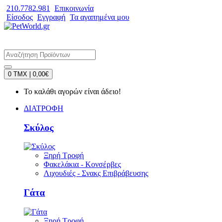
210.7782.981
Επικοινωνία
Είσοδος
Εγγραφή
Τα αγαπημένα μου
0 TMX | 0,00€
Το καλάθι αγορών είναι άδειο!
ΔΙΑΤΡΟΦΗ
Σκύλος
Ξηρή Τροφή
Φακελάκια - Κονσέρβες
Λιχουδιές - Σνακς Επιβράβευσης
Γάτα
Ξηρή Τροφή