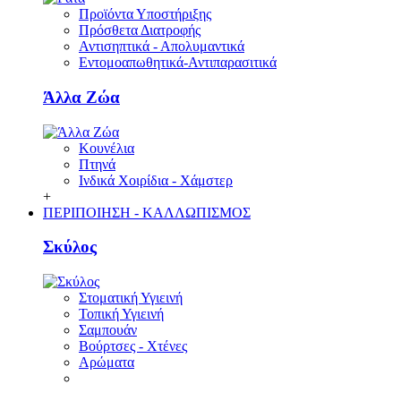
Προϊόντα Υποστήριξης
Πρόσθετα Διατροφής
Αντισηπτικά - Απολυμαντικά
Εντομοαπωθητικά-Αντιπαρασιτικά
Άλλα Ζώα
Κουνέλια
Πτηνά
Ινδικά Χοιρίδια - Χάμστερ
+
ΠΕΡΙΠΟΙΗΣΗ - ΚΑΛΛΩΠΙΣΜΟΣ
Σκύλος
Στοματική Υγιεινή
Τοπική Υγιεινή
Σαμπουάν
Βούρτσες - Χτένες
Αρώματα