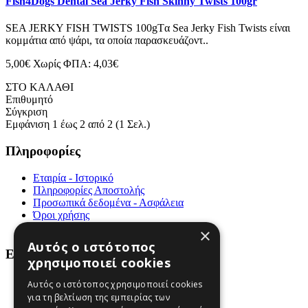
Fish4Dogs Dental Sea Jerky Fish Skinny Twists 100gr
SEA JERKY FISH TWISTS 100gTα Sea Jerky Fish Twists είναι
κομμάτια από ψάρι, τα οποία παρασκευάζοντ..
5,00€
Χωρίς ΦΠΑ: 4,03€
ΣΤΟ ΚΑΛΑΘΙ
Επιθυμητό
Σύγκριση
Εμφάνιση 1 έως 2 από 2 (1 Σελ.)
Πληροφορίες
Εταιρία - Ιστορικό
Πληροφορίες Αποστολής
Προσωπικά δεδομένα - Ασφάλεια
Όροι χρήσης
Επικοινωνήστε μαζί μας
×
Αυτός ο ιστότοπος
Εξυπηρέτηση Πελατών
χρησιμοποιεί cookies
Χάρτης Ιστότοπου
Αυτός ο ιστότοπος χρησιμοποιεί cookies
Επιστροφές
για τη βελτίωση της εμπειρίας των
Ευρετήριο Κατασκευαστών