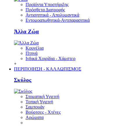
Προϊόντα Υποστήριξης
Πρόσθετα Διατροφής
Αντισηπτικά - Απολυμαντικά
Εντομοαπωθητικά-Αντιπαρασιτικά
Άλλα Ζώα
Κουνέλια
Πτηνά
Ινδικά Χοιρίδια - Χάμστερ
+
ΠΕΡΙΠΟΙΗΣΗ - ΚΑΛΛΩΠΙΣΜΟΣ
Σκύλος
Στοματική Υγιεινή
Τοπική Υγιεινή
Σαμπουάν
Βούρτσες - Χτένες
Αρώματα