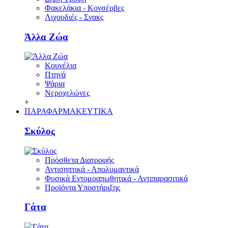
Φακελάκια - Κονσέρβες
Λιχουδιές - Σνακς
Άλλα Ζώα
Κουνέλια
Πτηνά
Ψάρια
Νεροχελώνες
+
ΠΑΡΑΦΑΡΜΑΚΕΥΤΙΚΑ
Σκύλος
Πρόσθετα Διατροφής
Αντισηπτικά - Απολυμαντικά
Φυσικά Εντομοαπωθητικά - Αντιπαρασιτικά
Προϊόντα Υποστήριξης
Γάτα