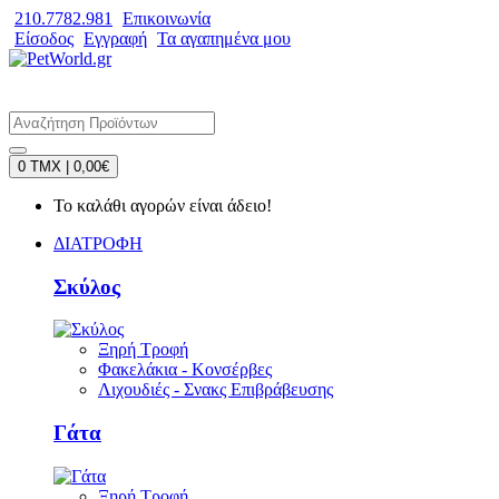
210.7782.981
Επικοινωνία
Είσοδος
Εγγραφή
Τα αγαπημένα μου
0 TMX | 0,00€
Το καλάθι αγορών είναι άδειο!
ΔΙΑΤΡΟΦΗ
Σκύλος
Ξηρή Τροφή
Φακελάκια - Κονσέρβες
Λιχουδιές - Σνακς Επιβράβευσης
Γάτα
Ξηρή Τροφή