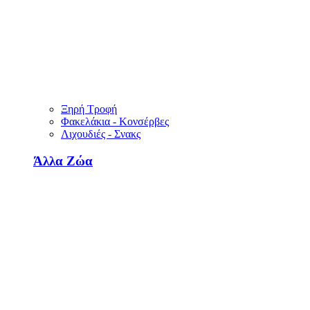
Ξηρή Τροφή
Φακελάκια - Κονσέρβες
Λιχουδιές - Σνακς
Άλλα Ζώα