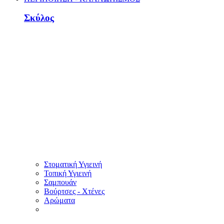
Σκύλος
Στοματική Υγιεινή
Τοπική Υγιεινή
Σαμπουάν
Βούρτσες - Χτένες
Αρώματα