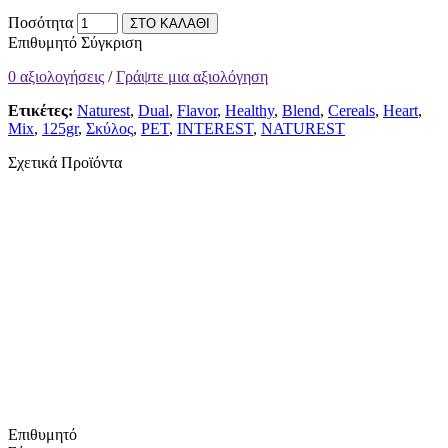
Ποσότητα
ΣΤΟ ΚΑΛΑΘΙ
Επιθυμητό
Σύγκριση
0 αξιολογήσεις
/
Γράψτε μια αξιολόγηση
Ετικέτες:
Naturest
,
Dual
,
Flavor
,
Healthy
,
Blend
,
Cereals
,
Heart
,
Mix
,
125gr
,
Σκύλος
,
PET
,
INTEREST
,
NATUREST
Σχετικά Προϊόντα
Επιθυμητό