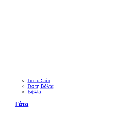
Για το Σπίτι
Για τη Βόλτα
Βιβλία
Γάτα