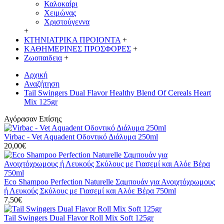
Καλοκαίρι
Χειμώνας
Χριστούγεννα
+
ΚΤΗΝΙΑΤΡΙΚΑ ΠΡΟΙΟΝΤΑ
+
ΚΑΘΗΜΕΡΙΝΕΣ ΠΡΟΣΦΟΡΕΣ
+
Ζωοπαιδεια
+
Αρχική
Αναζήτηση
Tail Swingers Dual Flavor Healthy Blend Of Cereals Heart
Mix 125gr
Αγόρασαν Επίσης
Virbac - Vet Aquadent Οδοντικό Διάλυμα 250ml
20,00€
Eco Shampoo Perfection Naturelle Σαμπουάν για Ανοιχτόχρωμους
ή Λευκούς Σκύλους με Γιασεμί και Αλόε Βέρα 750ml
7,50€
Tail Swingers Dual Flavor Roll Mix Soft 125gr