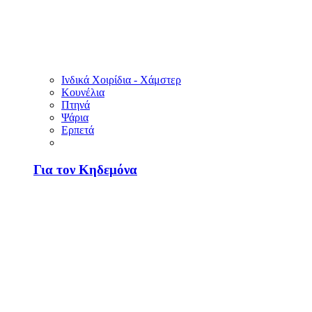
Ινδικά Χοιρίδια - Χάμστερ
Κουνέλια
Πτηνά
Ψάρια
Ερπετά
Για τον Κηδεμόνα