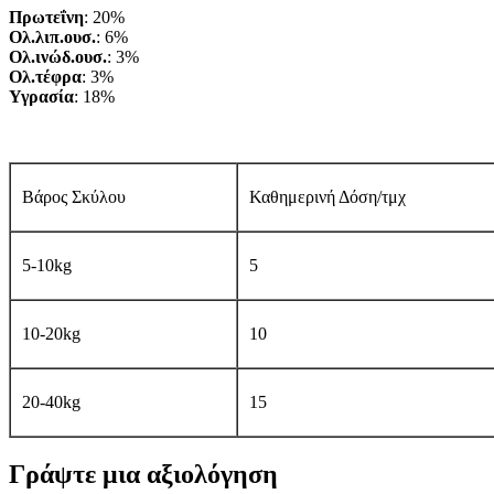
Πρωτεΐνη
: 20%
O
λ
.
λιπ
.
ουσ
.
: 6%
Ολ
.
ινώδ
.
ουσ
.
: 3%
Ολ
.
τέφρα
: 3%
Υγρασία
: 18%
Βάρος Σκύλου
Καθημερινή Δόση/τμχ
5-10kg
5
10-20kg
10
20-40kg
15
Γράψτε μια αξιολόγηση