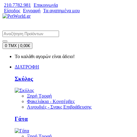
210.7782.981
Επικοινωνία
Είσοδος
Εγγραφή
Τα αγαπημένα μου
0 TMX | 0,00€
Το καλάθι αγορών είναι άδειο!
ΔΙΑΤΡΟΦΗ
Σκύλος
Ξηρή Τροφή
Φακελάκια - Κονσέρβες
Λιχουδιές - Σνακς Επιβράβευσης
Γάτα
Ξηρή Τροφή