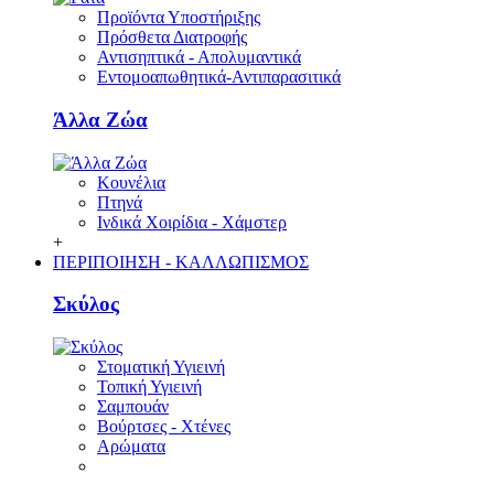
Προϊόντα Υποστήριξης
Πρόσθετα Διατροφής
Αντισηπτικά - Απολυμαντικά
Εντομοαπωθητικά-Αντιπαρασιτικά
Άλλα Ζώα
Κουνέλια
Πτηνά
Ινδικά Χοιρίδια - Χάμστερ
+
ΠΕΡΙΠΟΙΗΣΗ - ΚΑΛΛΩΠΙΣΜΟΣ
Σκύλος
Στοματική Υγιεινή
Τοπική Υγιεινή
Σαμπουάν
Βούρτσες - Χτένες
Αρώματα