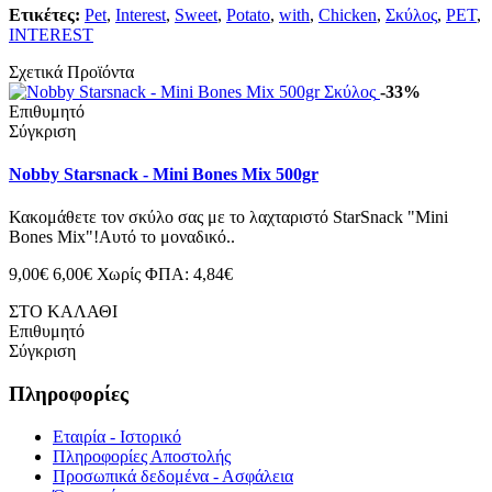
Ετικέτες:
Pet
,
Interest
,
Sweet
,
Potato
,
with
,
Chicken
,
Σκύλος
,
PET
,
INTEREST
Σχετικά Προϊόντα
-33%
Επιθυμητό
Σύγκριση
Nobby Starsnack - Mini Bones Mix 500gr
Κακομάθετε τον σκύλο σας με το λαχταριστό StarSnack "Mini
Bones Mix"!Αυτό το μοναδικό..
9,00€
6,00€
Χωρίς ΦΠΑ: 4,84€
ΣΤΟ ΚΑΛΑΘΙ
Επιθυμητό
Σύγκριση
Πληροφορίες
Εταιρία - Ιστορικό
Πληροφορίες Αποστολής
Προσωπικά δεδομένα - Ασφάλεια