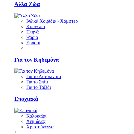
Άλλα Ζώα
Ινδικά Χοιρίδια - Χάμστερ
Κουνέλια
Πτηνά
Ψάρια
Ερπετά
Για τον Κηδεμόνα
Για το Αυτοκίνητο
Για το Σπίτι
Για το Ταξίδι
Εποχιακά
Καλοκαίρι
Χειμώνας
Χριστούγεννα
+