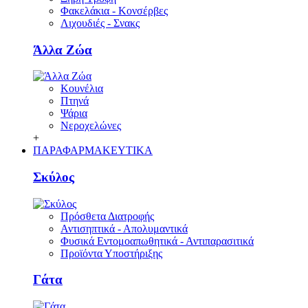
Φακελάκια - Κονσέρβες
Λιχουδιές - Σνακς
Άλλα Ζώα
Κουνέλια
Πτηνά
Ψάρια
Νεροχελώνες
+
ΠΑΡΑΦΑΡΜΑΚΕΥΤΙΚΑ
Σκύλος
Πρόσθετα Διατροφής
Αντισηπτικά - Απολυμαντικά
Φυσικά Εντομοαπωθητικά - Αντιπαρασιτικά
Προϊόντα Υποστήριξης
Γάτα