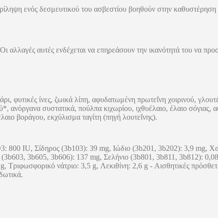
ερίληψη ενός δεσμευτικού του ασβεστίου βοηθούν στην καθυστέρηση 
ι αλλαγές αυτές ενδέχεται να επηρεάσουν την ικανότητά του να προ
ρι, φυτικές ίνες, ζωικά λίπη, αφυδατωμένη πρωτεΐνη χοιρινού, γλουτ
ύ*, ανόργανα συστατικά, πούλπα κιχωρίου, ιχθυέλαιο, έλαιο σόγιας,
λαιο βοράγου, εκχύλισμα ταγίτη (πηγή λουτεΐνης).
3: 800 IU, Σίδηρος (3b103): 39 mg, Ιώδιο (3b201, 3b202): 3,9 mg, Χ
(3b603, 3b605, 3b606): 137 mg, Σελήνιο (3b801, 3b811, 3b812): 0,0
g, Τριφωσφορικό νάτριο: 3,5 g, Λεκιθίνη: 2,6 g - Αισθητικές πρόσθε
δωτικά.