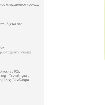
του σχηματισμού τρυγίας.
σαρμόζεται στο
ένη
 αφυδατωμένη πούλπα
αλκός (3b405,
8 mg - Τεχνολογικές
τες ύλες: Εκχύλισμα