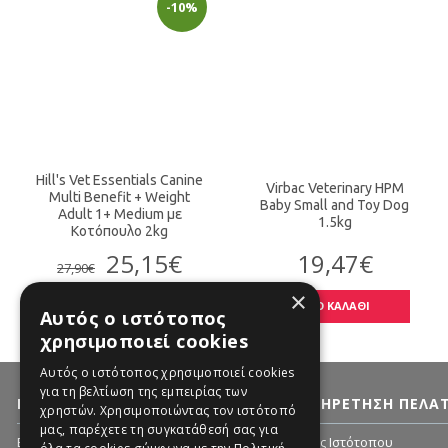
-10%
Hill's Vet Essentials Canine
Virbac Veterinary HPM
Multi Benefit + Weight
Baby Small and Toy Dog
Adult 1+ Medium με
1.5kg
Κοτόπουλο 2kg
25,15€
19,47€
27,90€
×
ΣΤΟ ΚΑΛΑΘΙ
ΣΤΟ ΚΑΛΑΘΙ
Αυτός ο ιστότοπος
χρησιμοποιεί cookies
Αυτός ο ιστότοπος χρησιμοποιεί cookies
για τη βελτίωση της εμπειρίας των
ΠΛΗΡΟΦΟΡΊΕΣ
ΕΞΥΠΗΡΈΤΗΣΗ ΠΕΛΑ
χρηστών. Χρησιμοποιώντας τον ιστότοπό
μας, παρέχετε τη συγκατάθεσή σας για
Εταιρία - Ιστορικό
Χάρτης Ιστότοπου