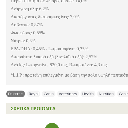
Περιεκτικότητα σε λιπαρές ουσίες: 14,0%
Ανόργανη ύλη: 6,2%
Ακατέργαστες διατροφικές ίνες: 7,0%
Ασβέστιο: 0,87%
Φωσφόρος: 0,55%
Νάτριο: 0,3%
EPA/DHA: 0,45% - L-τρυπτοφάνη: 0,35%
Απαραίτητο λιπαρό οξύ (λινελαϊκό οξύ): 2,57%
Ανά kg: L-καρνιτίνη: 820,0 mg, Β-καροτένιο: 4,3 mg.
*L.I.P.: πρωτεΐνη επιλεγμένη με βάση την πολύ υψηλή πεπτικότη
Ετικέτες:
Royal
,
Canin
,
Veterinary
,
Health
,
Nutrition
,
Cani
ΣΧΕΤΙΚΆ ΠΡΟΪΌΝΤΑ