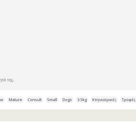
τά της.
ne
,
Mature
,
Consult
,
Small
,
Dogs
,
3.5kg
,
Κτηνιατρικές
,
Τροφές