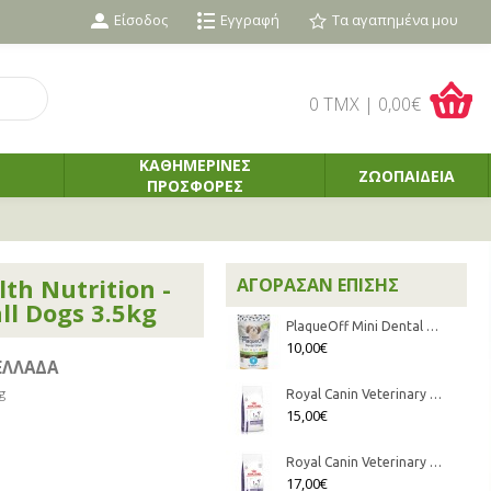
Είσοδος
Εγγραφή
Τα αγαπημένα μου
0 TMX | 0,00€
ΚΑΘΗΜΕΡΙΝΕΣ
ΖΩΟΠΑΙΔΕΙΑ
ΠΡΟΣΦΟΡΕΣ
th Nutrition -
ΑΓΌΡΑΣΑΝ ΕΠΊΣΗΣ
ll Dogs 3.5kg
PlaqueOff Mini Dental Bites Λιχουδιές Οδοντικής Υγιεινής 60gr
10,00€
ΕΛΛΑΔΑ
g
Royal Canin Veterinary Health Nutrition - Canine Mature Consult Small Dogs 1.5kg
15,00€
Royal Canin Veterinary Health Nutrition - Canine Dental Small Dog 1.5kg
17,00€