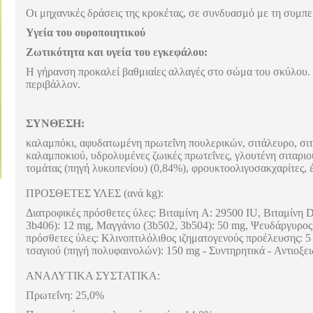
Οι μηχανικές δράσεις της κροκέτας, σε συνδυασμό με τη συμπ
Υγεία του ουροποιητικού
Ζωτικότητα και υγεία του εγκεφάλου:
Η γήρανση προκαλεί βαθμιαίες αλλαγές στο σώμα του σκύλου. Ο
περιβάλλον.
ΣΥΝΘΕΣΗ:
καλαμπόκι, αφυδατωμένη πρωτεΐνη πουλερικών, σιτάλευρο, σιτά
καλαμποκιού, υδρολυμένες ζωικές πρωτεΐνες, γλουτένη σιταριο
τομάτας (πηγή λυκοπενίου) (0,84%), φρουκτοολιγοσακχαρίτες, έ
ΠΡΟΣΘΕΤΕΣ ΥΛΕΣ (ανά kg):
Διατροφικές πρόσθετες ύλες: Βιταμίνη A: 29500 IU, Βιταμίνη D
3b406): 12 mg, Μαγγάνιο (3b502, 3b504): 50 mg, Ψευδάργυρος 
πρόσθετες ύλες: Κλινοπτιλόλιθος ιζηματογενούς προέλευσης: 5 
τσαγιού (πηγή πολυφαινολών): 150 mg - Συντηρητικά - Αντιοξει
ΑΝΑΛΥΤΙΚΑ ΣΥΣΤΑΤΙΚΑ:
Πρωτεΐνη: 25,0%