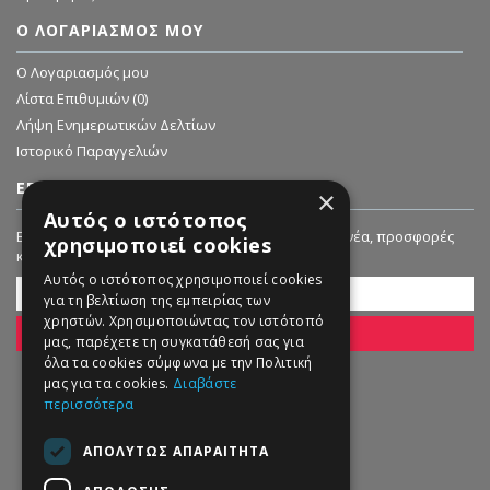
Ο ΛΟΓΑΡΙΑΣΜΌΣ ΜΟΥ
O Λογαριασμός μου
Λίστα Επιθυμιών (
0
)
Λήψη Ενημερωτικών Δελτίων
Ιστορικό Παραγγελιών
ΕΓΓΡΑΦΗ ΣΤΟ NEWSLETTER
×
Αυτός ο ιστότοπος
Εγγραφείτε στο Newsletter μας για να λαμβάνετε νέα, προσφορές
χρησιμοποιεί cookies
και εκπτώσεις!
Αυτός ο ιστότοπος χρησιμοποιεί cookies
για τη βελτίωση της εμπειρίας των
χρηστών. Χρησιμοποιώντας τον ιστότοπό
ΕΓΓΡΑΦΗ
μας, παρέχετε τη συγκατάθεσή σας για
όλα τα cookies σύμφωνα με την Πολιτική
μας για τα cookies.
Διαβάστε
περισσότερα
ΑΠΟΛΎΤΩΣ ΑΠΑΡΑΊΤΗΤΑ