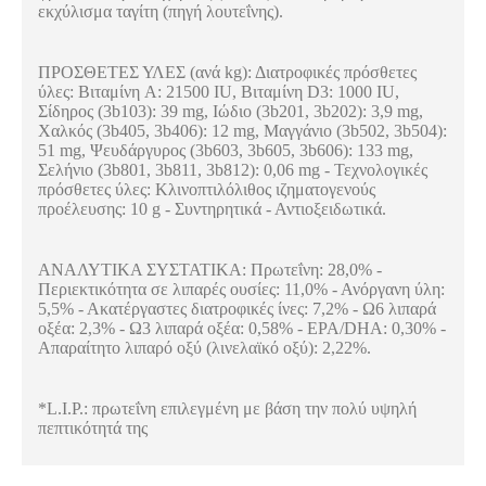
εκχύλισμα ταγίτη (πηγή λουτεΐνης).
ΠΡΟΣΘΕΤΕΣ ΥΛΕΣ (ανά kg): Διατροφικές πρόσθετες
ύλες: Βιταμίνη A: 21500 IU, Βιταμίνη D3: 1000 IU,
Σίδηρος (3b103): 39 mg, Ιώδιο (3b201, 3b202): 3,9 mg,
Χαλκός (3b405, 3b406): 12 mg, Μαγγάνιο (3b502, 3b504):
51 mg, Ψευδάργυρος (3b603, 3b605, 3b606): 133 mg,
Σελήνιο (3b801, 3b811, 3b812): 0,06 mg - Τεχνολογικές
πρόσθετες ύλες: Κλινοπτιλόλιθος ιζηματογενούς
προέλευσης: 10 g - Συντηρητικά - Αντιοξειδωτικά.
ΑΝΑΛΥΤΙΚΑ ΣΥΣΤΑΤΙΚΑ: Πρωτεΐνη: 28,0% -
Περιεκτικότητα σε λιπαρές ουσίες: 11,0% - Ανόργανη ύλη:
5,5% - Ακατέργαστες διατροφικές ίνες: 7,2% - Ω6 λιπαρά
οξέα: 2,3% - Ω3 λιπαρά οξέα: 0,58% - EPA/DHA: 0,30% -
Απαραίτητο λιπαρό οξύ (λινελαϊκό οξύ): 2,22%.
*L.I.P.: πρωτεΐνη επιλεγμένη με βάση την πολύ υψηλή
πεπτικότητά της