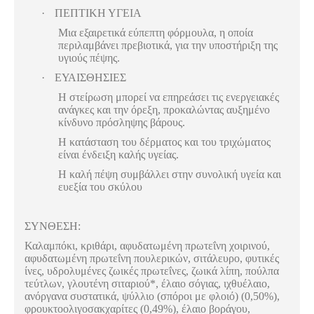
·
ΠΕΠΤΙΚΗ ΥΓΕΙΑ
Μια εξαιρετικά εύπεπτη φόρμουλα, η οποία
περιλαμβάνει πρεβιοτικά, για την υποστήριξη της
υγιούς πέψης.
·
ΕΥΑΙΣΘΗΣΙΕΣ
Η στείρωση μπορεί να επηρεάσει τις ενεργειακές
ανάγκες και την όρεξη, προκαλώντας αυξημένο
κίνδυνο πρόσληψης βάρους.
Η κατάσταση του δέρματος και του τριχώματος
είναι ένδειξη καλής υγείας.
Η καλή πέψη συμβάλλει στην συνολική υγεία και
ευεξία του σκύλου
ΣΥΝΘΕΣΗ:
Καλαμπόκι, κριθάρι, αφυδατωμένη πρωτεΐνη χοιρινού,
αφυδατωμένη πρωτεΐνη πουλερικών, σιτάλευρο, φυτικές
ίνες, υδρολυμένες ζωικές πρωτεΐνες, ζωικά λίπη, πούλπα
τεύτλων, γλουτένη σιταριού*, έλαιο σόγιας, ιχθυέλαιο,
ανόργανα συστατικά, ψύλλιο (σπόροι με φλοιό) (0,50%),
φρουκτοολιγοσακχαρίτες (0,49%), έλαιο βοράγου,