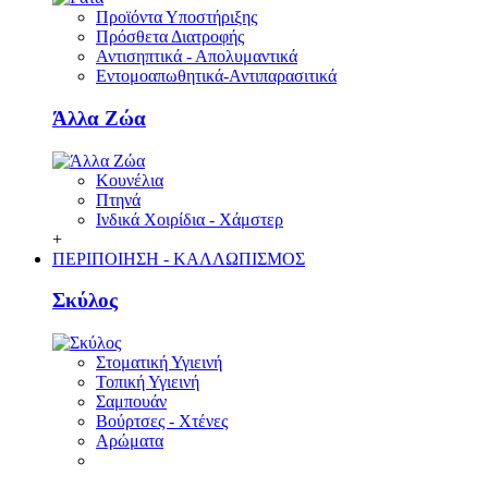
Προϊόντα Υποστήριξης
Πρόσθετα Διατροφής
Αντισηπτικά - Απολυμαντικά
Εντομοαπωθητικά-Αντιπαρασιτικά
Άλλα Ζώα
Κουνέλια
Πτηνά
Ινδικά Χοιρίδια - Χάμστερ
+
ΠΕΡΙΠΟΙΗΣΗ - ΚΑΛΛΩΠΙΣΜΟΣ
Σκύλος
Στοματική Υγιεινή
Τοπική Υγιεινή
Σαμπουάν
Βούρτσες - Χτένες
Αρώματα