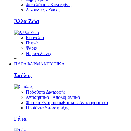
Φακελάκια - Κονσέρβες
Λιχουδιές - Σνακς
Άλλα Ζώα
Κουνέλια
Πτηνά
Ψάρια
Νεροχελώνες
+
ΠΑΡΑΦΑΡΜΑΚΕΥΤΙΚΑ
Σκύλος
Πρόσθετα Διατροφής
Αντισηπτικά - Απολυμαντικά
Φυσικά Εντομοαπωθητικά - Αντιπαρασιτικά
Προϊόντα Υποστήριξης
Γάτα