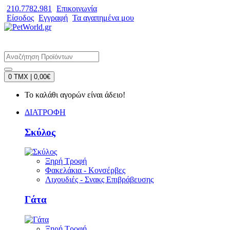
210.7782.981
Επικοινωνία
Είσοδος
Εγγραφή
Τα αγαπημένα μου
0 TMX | 0,00€
Το καλάθι αγορών είναι άδειο!
ΔΙΑΤΡΟΦΗ
Σκύλος
Ξηρή Τροφή
Φακελάκια - Κονσέρβες
Λιχουδιές - Σνακς Επιβράβευσης
Γάτα
Ξηρή Τροφή