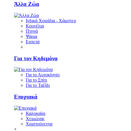
Άλλα Ζώα
Ινδικά Χοιρίδια - Χάμστερ
Κουνέλια
Πτηνά
Ψάρια
Ερπετά
Για τον Κηδεμόνα
Για το Αυτοκίνητο
Για το Σπίτι
Για το Ταξίδι
Εποχιακά
Καλοκαίρι
Χειμώνας
Χριστούγεννα
+