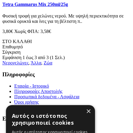
Tetra Gammarus Mix 250ml/25g
Φυσική τροφή για χελώνες νερού. Με υψηλή περιεκτικότητα σε
φυσικά ορυκτά και ίνες για τη βέλτιστη π..
3,80€
Χωρίς ΦΠΑ: 3,58€
ΣΤΟ ΚΑΛΑΘΙ
Επιθυμητό
Σύγκριση
Εμφάνιση 1 έως 3 από 3 (1 Σελ.)
Νεροχελώνες
,
Άλλα
,
Ζώα
Πληροφορίες
Εταιρία - Ιστορικό
Πληροφορίες Αποστολής
Προσωπικά δεδομένα - Ασφάλεια
Όροι χρήσης
Επικοινωνήστε μαζί μας
×
Αυτός ο ιστότοπος
Εξυπηρέτηση Πελατών
χρησιμοποιεί cookies
Χάρτης Ιστότοπου
Αυτός ο ιστότοπος χρησιμοποιεί cookies