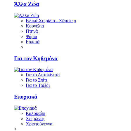
Άλλα Ζώα
Ινδικά Χοιρίδια - Χάμστερ
Κουνέλια
Πτηνά
Ψάρια
Ερπετά
Για τον Κηδεμόνα
Για το Αυτοκίνητο
Για το Σπίτι
Για το Ταξίδι
Εποχιακά
Καλοκαίρι
Χειμώνας
Χριστούγεννα
+