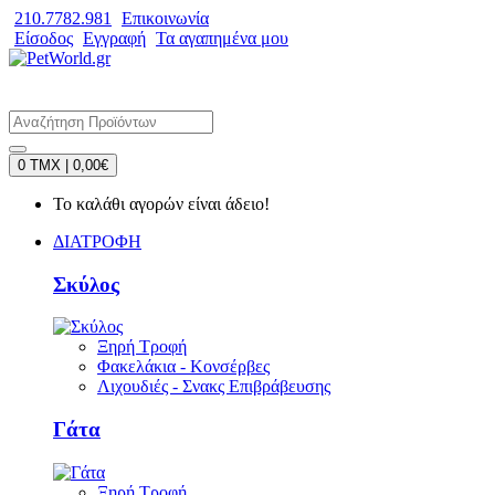
210.7782.981
Επικοινωνία
Είσοδος
Εγγραφή
Τα αγαπημένα μου
0 TMX | 0,00€
Το καλάθι αγορών είναι άδειο!
ΔΙΑΤΡΟΦΗ
Σκύλος
Ξηρή Τροφή
Φακελάκια - Κονσέρβες
Λιχουδιές - Σνακς Επιβράβευσης
Γάτα
Ξηρή Τροφή