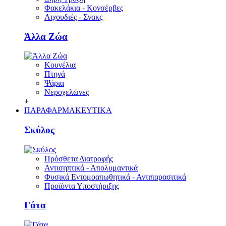
Φακελάκια - Κονσέρβες
Λιχουδιές - Σνακς
Άλλα Ζώα
Κουνέλια
Πτηνά
Ψάρια
Νεροχελώνες
+
ΠΑΡΑΦΑΡΜΑΚΕΥΤΙΚΑ
Σκύλος
Πρόσθετα Διατροφής
Αντισηπτικά - Απολυμαντικά
Φυσικά Εντομοαπωθητικά - Αντιπαρασιτικά
Προϊόντα Υποστήριξης
Γάτα