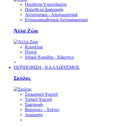
Προϊόντα Υποστήριξης
Πρόσθετα Διατροφής
Αντισηπτικά - Απολυμαντικά
Εντομοαπωθητικά-Αντιπαρασιτικά
Άλλα Ζώα
Κουνέλια
Πτηνά
Ινδικά Χοιρίδια - Χάμστερ
+
ΠΕΡΙΠΟΙΗΣΗ - ΚΑΛΛΩΠΙΣΜΟΣ
Σκύλος
Στοματική Υγιεινή
Τοπική Υγιεινή
Σαμπουάν
Βούρτσες - Χτένες
Αρώματα