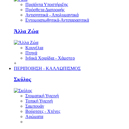
Προϊόντα Υποστήριξης
Πρόσθετα Διατροφής
Αντισηπτικά - Απολυμαντικά
Εντομοαπωθητικά-Αντιπαρασιτικά
Άλλα Ζώα
Κουνέλια
Πτηνά
Ινδικά Χοιρίδια - Χάμστερ
+
ΠΕΡΙΠΟΙΗΣΗ - ΚΑΛΛΩΠΙΣΜΟΣ
Σκύλος
Στοματική Υγιεινή
Τοπική Υγιεινή
Σαμπουάν
Βούρτσες - Χτένες
Αρώματα