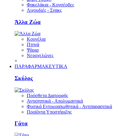
Φακελάκια - Κονσέρβες
Λιχουδιές - Σνακς
Άλλα Ζώα
Κουνέλια
Πτηνά
Ψάρια
Νεροχελώνες
+
ΠΑΡΑΦΑΡΜΑΚΕΥΤΙΚΑ
Σκύλος
Πρόσθετα Διατροφής
Αντισηπτικά - Απολυμαντικά
Φυσικά Εντομοαπωθητικά - Αντιπαρασιτικά
Προϊόντα Υποστήριξης
Γάτα