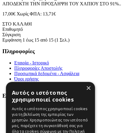
ΑΠΟΔΕΚΤΗ ΤΗΝ ΠΡΟΣΛΗΨΗ ΤΟΥ ΧΑΠΙΟΥ ΣΤΟ 91%..
17,00€
Χωρίς ΦΠΑ: 13,71€
ΣΤΟ ΚΑΛΑΘΙ
Επιθυμητό
Σύγκριση
Εμφάνιση 1 έως 15 από 15 (1 Σελ.)
Πληροφορίες
Εταιρία - Ιστορικό
Πληροφορίες Αποστολής
Προσωπικά δεδομένα - Ασφάλεια
Όροι χρήσης
Επικοινωνήστε μαζί μας
×
Αυτός ο ιστότοπος
Εξυπηρέτηση Πελατών
χρησιμοποιεί cookies
Χάρτης Ιστότοπου
Αυτός ο ιστότοπος χρησιμοποιεί cookies
Επιστροφές
για τη βελτίωση της εμπειρίας των
Ευρετήριο Κατασκευαστών
χρηστών. Χρησιμοποιώντας τον ιστότοπό
Αγορά Δωροεπιταγής
μας, παρέχετε τη συγκατάθεσή σας για
Προσφορές
όλα τα cookies σύμφωνα με την Πολιτική