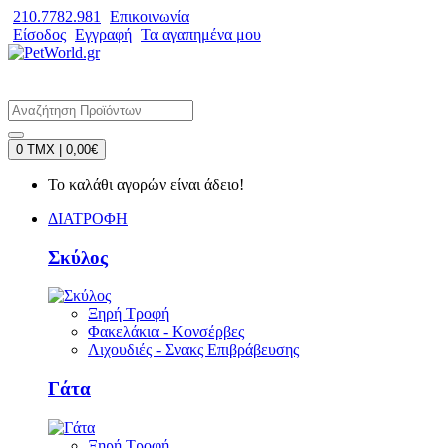
210.7782.981
Επικοινωνία
Είσοδος
Εγγραφή
Τα αγαπημένα μου
0 TMX | 0,00€
Το καλάθι αγορών είναι άδειο!
ΔΙΑΤΡΟΦΗ
Σκύλος
Ξηρή Τροφή
Φακελάκια - Κονσέρβες
Λιχουδιές - Σνακς Επιβράβευσης
Γάτα
Ξηρή Τροφή