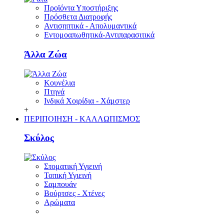
Προϊόντα Υποστήριξης
Πρόσθετα Διατροφής
Αντισηπτικά - Απολυμαντικά
Εντομοαπωθητικά-Αντιπαρασιτικά
Άλλα Ζώα
Κουνέλια
Πτηνά
Ινδικά Χοιρίδια - Χάμστερ
+
ΠΕΡΙΠΟΙΗΣΗ - ΚΑΛΛΩΠΙΣΜΟΣ
Σκύλος
Στοματική Υγιεινή
Τοπική Υγιεινή
Σαμπουάν
Βούρτσες - Χτένες
Αρώματα