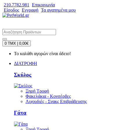
210.7782.981
Επικοινωνία
Είσοδος
Εγγραφή
Τα αγαπημένα μου
0 TMX | 0,00€
Το καλάθι αγορών είναι άδειο!
ΔΙΑΤΡΟΦΗ
Σκύλος
Ξηρή Τροφή
Φακελάκια - Κονσέρβες
Λιχουδιές - Σνακς Επιβράβευσης
Γάτα
Ξηρή Τροφή