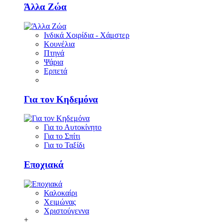
Άλλα Ζώα
Ινδικά Χοιρίδια - Χάμστερ
Κουνέλια
Πτηνά
Ψάρια
Ερπετά
Για τον Κηδεμόνα
Για το Αυτοκίνητο
Για το Σπίτι
Για το Ταξίδι
Εποχιακά
Καλοκαίρι
Χειμώνας
Χριστούγεννα
+