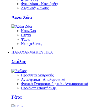
Φακελάκια - Κονσέρβες
Λιχουδιές - Σνακς
Άλλα Ζώα
Κουνέλια
Πτηνά
Ψάρια
Νεροχελώνες
+
ΠΑΡΑΦΑΡΜΑΚΕΥΤΙΚΑ
Σκύλος
Πρόσθετα Διατροφής
Αντισηπτικά - Απολυμαντικά
Φυσικά Εντομοαπωθητικά - Αντιπαρασιτικά
Προϊόντα Υποστήριξης
Γάτα