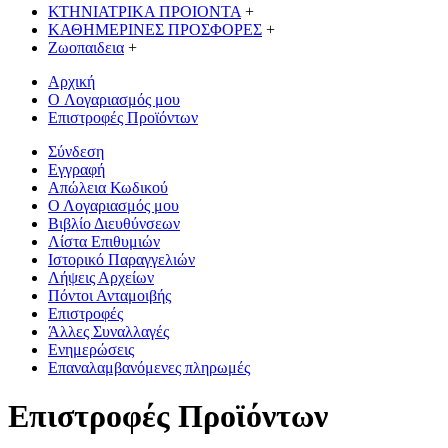
ΚΤΗΝΙΑΤΡΙΚΑ ΠΡΟΙΟΝΤΑ
+
ΚΑΘΗΜΕΡΙΝΕΣ ΠΡΟΣΦΟΡΕΣ
+
Ζωοπαιδεια
+
Αρχική
O Λογαριασμός μου
Επιστροφές Προϊόντων
Σύνδεση
Εγγραφή
Απώλεια Κωδικού
Ο Λογαριασμός μου
Βιβλίο Διευθύνσεων
Λίστα Επιθυμιών
Ιστορικό Παραγγελιών
Λήψεις Αρχείων
Πόντοι Ανταμοιβής
Επιστροφές
Άλλες Συναλλαγές
Ενημερώσεις
Επαναλαμβανόμενες πληρωμές
Επιστροφές Προϊόντων