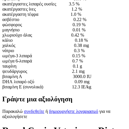
ακατέργαστες λιπαρές ουσίες 3.5 %
ακατέργαστες ίνες 1.2 %
ακατέργαστη τέφρα 1.0 %
ασβέστιο 0.22 %
φώσφορος 0.19 %
μαγνήσιο 0.01 %
χλωριούχο άλας 0.42 %
κάλιο 0.18 %
χαλκός 0.38
mg
νάτριο 0.3 %
ωμέγα-3 λιπαρά 0.15 %
ωμέγα 6-λιπαρά 0.7 %
ταυρίνη 0.1
g
ψευδάργυρος 2.1
mg
βιταμίνη Α 3000.0
IU
DHA
λιπαρό οξύ 0.09
mg
βιταμίνη Ε (συνολικά) 12.3
IE
/
kg
Γράψτε μια αξιολόγηση
Παρακαλώ
συνδεθείτε
ή
δημιουργήστε λογαριασμό
για να
αξιολογήσετε