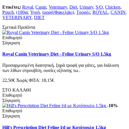
Ετικέτες:
Royal
,
Canin
,
Veterinary
,
Diet
,
Urinary
,
S/O
,
Chicken
,
Pouch
,
(100gr
,
Υγρή
,
τροφή/Φακελάκι)
,
Τροφές
,
ROYAL
,
CANIN
,
VETERINARY
,
DIET
Σχετικά Προϊόντα
Επιθυμητό
Σύγκριση
Royal Canin Veterinary Diet - Feline Urinary S/O 1.5kg
Προσαρμοσμένη διαιτητική, ξηρά τροφή για γάτες, για διάλυση
των λίθων στρουβίτη, ουσίες οξίνισης τω..
22,50€
Χωρίς ΦΠΑ: 18,15€
ΣΤΟ ΚΑΛΑΘΙ
Επιθυμητό
Σύγκριση
-10%
Επιθυμητό
Σύγκριση
Hill's Prescription Diet Feline l/d με Κοτόπουλο 1.5kg