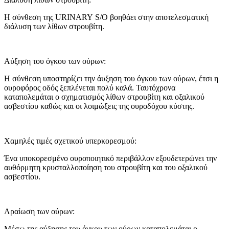
H
σύνθεση της
URINARY S
/
O
βοηθάει στην αποτελεσματική
διάλυση των λίθων στρουβίτη.
Αύξηση του όγκου των ούρων:
H
σύνθεση υποστηρίζει την άυξηση του όγκου των ούρων, έτσι η
ουροφόρος οδός ξεπλένεται πολύ καλά. Ταυτόχρονα
καταπολεμάται ο σχηματισμός λίθων στρουβίτη και οξαλικού
ασβεστίου καθώς και οι λοιμώξεις της ουροδόχου κύστης.
Χαμηλές τιμές σχετικού υπερκορεσμού:
Ένα υποκορεσμένο ουροποιητικό περιβάλλον εξουδετερώνει την
αυθόρμητη κρυσταλλοποίηση του στρουβίτη και του οξαλικού
ασβεστίου.
Αραίωση των ούρων:
Μέσω της αύξησης του όγκου των ούρων καταπολεμάται ο