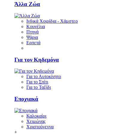
Άλλα Ζώα
Ινδικά Χοιρίδια - Χάμστερ
Κουνέλια
Πτηνά
Ψάρια
Ερπετά
Για τον Κηδεμόνα
Για το Αυτοκίνητο
Για το Σπίτι
Για το Ταξίδι
Εποχιακά
Καλοκαίρι
Χειμώνας
Χριστούγεννα
+