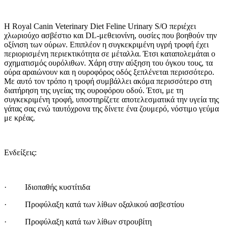
Η Royal Canin Veterinary Diet Feline Urinary S/O περιέχει
χλωριούχο ασβέστιο και DL-μεθειονίνη, ουσίες που βοηθούν την
οξίνιση των ούρων. Επιπλέον η συγκεκριμένη υγρή τροφή έχει
περιορισμένη περιεκτικότητα σε μέταλλα. Έτσι καταπολεμάται ο
σχηματισμός ουρόλιθων. Χάρη στην αύξηση του όγκου τους, τα
ούρα αραιώνουν και η ουροφόρος οδός ξεπλένεται περισσότερο.
Με αυτό τον τρόπο η τροφή συμβάλλει ακόμα περισσότερο στη
διατήρηση της υγείας της ουροφόρου οδού. Έτσι, με τη
συγκεκριμένη τροφή, υποστηρίζετε αποτελεσματικά την υγεία της
γάτας σας ενώ ταυτόχρονα της δίνετε ένα ζουμερό, νόστιμο γεύμα
με κρέας.
Ενδείξεις:
· Ιδιοπαθής κυστίτιδα
· Προφύλαξη κατά των λίθων οξαλικού ασβεστίου
· Προφύλαξη κατά των λίθων στρουβίτη