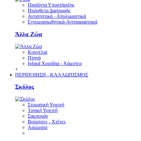
Προϊόντα Υποστήριξης
Πρόσθετα Διατροφής
Αντισηπτικά - Απολυμαντικά
Εντομοαπωθητικά-Αντιπαρασιτικά
Άλλα Ζώα
Κουνέλια
Πτηνά
Ινδικά Χοιρίδια - Χάμστερ
+
ΠΕΡΙΠΟΙΗΣΗ - ΚΑΛΛΩΠΙΣΜΟΣ
Σκύλος
Στοματική Υγιεινή
Τοπική Υγιεινή
Σαμπουάν
Βούρτσες - Χτένες
Αρώματα