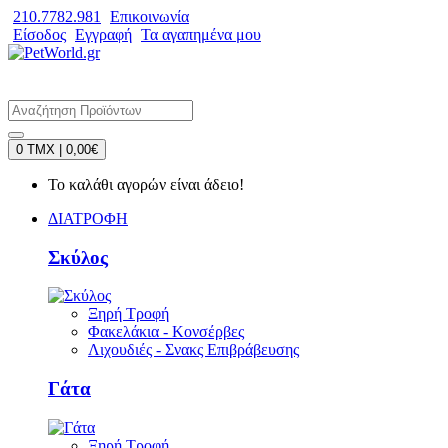
210.7782.981
Επικοινωνία
Είσοδος
Εγγραφή
Τα αγαπημένα μου
0 TMX | 0,00€
Το καλάθι αγορών είναι άδειο!
ΔΙΑΤΡΟΦΗ
Σκύλος
Ξηρή Τροφή
Φακελάκια - Κονσέρβες
Λιχουδιές - Σνακς Επιβράβευσης
Γάτα
Ξηρή Τροφή