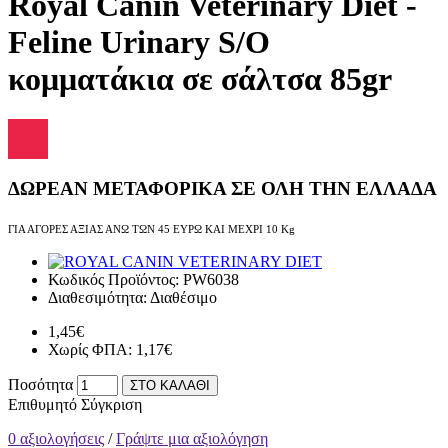
Royal Canin Veterinary Diet -
Feline Urinary S/O
κομματάκια σε σάλτσα 85gr
ΔΩΡΕΑΝ ΜΕΤΑΦΟΡΙΚΑ ΣΕ ΟΛΗ ΤΗΝ ΕΛΛΑΔΑ
ΓΙΑ ΑΓΟΡΕΣ ΑΞΙΑΣ ΑΝΩ ΤΩΝ 45 ΕΥΡΩ ΚΑΙ ΜΕΧΡΙ 10 Kg
Κωδικός Προϊόντος:
PW6038
Διαθεσιμότητα:
Διαθέσιμο
1,45€
Χωρίς ΦΠΑ: 1,17€
Ποσότητα
ΣΤΟ ΚΑΛΑΘΙ
Επιθυμητό
Σύγκριση
0 αξιολογήσεις
/
Γράψτε μια αξιολόγηση