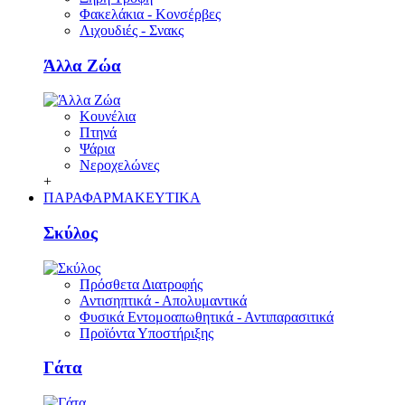
Φακελάκια - Κονσέρβες
Λιχουδιές - Σνακς
Άλλα Ζώα
Κουνέλια
Πτηνά
Ψάρια
Νεροχελώνες
+
ΠΑΡΑΦΑΡΜΑΚΕΥΤΙΚΑ
Σκύλος
Πρόσθετα Διατροφής
Αντισηπτικά - Απολυμαντικά
Φυσικά Εντομοαπωθητικά - Αντιπαρασιτικά
Προϊόντα Υποστήριξης
Γάτα