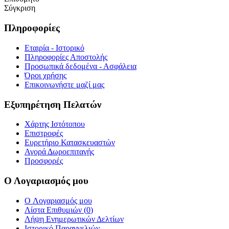
Σύγκριση
Πληροφορίες
Εταιρία - Ιστορικό
Πληροφορίες Αποστολής
Προσωπικά δεδομένα - Ασφάλεια
Όροι χρήσης
Επικοινωνήστε μαζί μας
Εξυπηρέτηση Πελατών
Χάρτης Ιστότοπου
Επιστροφές
Ευρετήριο Κατασκευαστών
Αγορά Δωροεπιταγής
Προσφορές
Ο Λογαριασμός μου
O Λογαριασμός μου
Λίστα Επιθυμιών (
0
)
Λήψη Ενημερωτικών Δελτίων
Ιστορικό Παραγγελιών