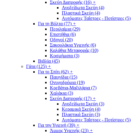
Σκεύη Διατροφής
(16)
+
Ανοξείδωτα Σκεύη
(4)
Πλαστικά Σκεύη
(4)
Αυτόματες Ταΐστρες - Ποτίστρες
(5)
Για τη Βόλτα
(77)
+
Περιλαίμια
(29)
Επιστήθια
(6)
Οδηγοί
(20)
Σακουλάκια Υγιεινής
(6)
Καλάθια Μεταφοράς
(10)
Κοσμήματα
(3)
Βιβλία
(45)
Γάτα
(125)
+
Για το Σπίτι
(62)
+
Παιχνίδια
(15)
Ονυχοδρόμια
(19)
Κρεβάτια-Μαξιλάρια
(7)
Χαλάκια
(3)
Σκεύη Διατροφής
(17)
+
Ανοξείδωτα Σκεύη
(3)
Κεραμικά Σκεύη
(4)
Πλαστικά Σκεύη
(3)
Αυτόματες Ταΐστρες - Ποτίστρες
(5)
Για την Υγιεινή
(39)
+
Άμμος Υγιεινής
(23)
+