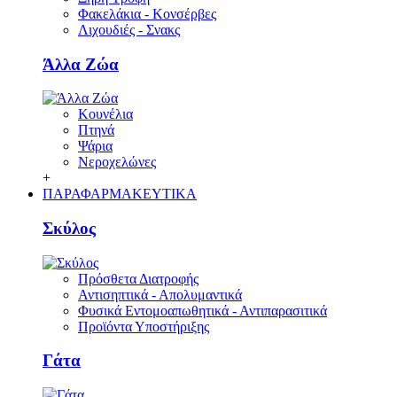
Φακελάκια - Κονσέρβες
Λιχουδιές - Σνακς
Άλλα Ζώα
Κουνέλια
Πτηνά
Ψάρια
Νεροχελώνες
+
ΠΑΡΑΦΑΡΜΑΚΕΥΤΙΚΑ
Σκύλος
Πρόσθετα Διατροφής
Αντισηπτικά - Απολυμαντικά
Φυσικά Εντομοαπωθητικά - Αντιπαρασιτικά
Προϊόντα Υποστήριξης
Γάτα