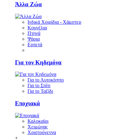
Άλλα Ζώα
Ινδικά Χοιρίδια - Χάμστερ
Κουνέλια
Πτηνά
Ψάρια
Ερπετά
Για τον Κηδεμόνα
Για το Αυτοκίνητο
Για το Σπίτι
Για το Ταξίδι
Εποχιακά
Καλοκαίρι
Χειμώνας
Χριστούγεννα
+