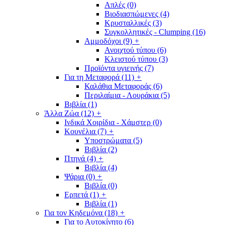
Απλές
(0)
Βιοδιασπώμενες
(4)
Κρυσταλλικές
(3)
Συγκολλητικές - Clumping
(16)
Αμμοδόχοι
(9)
+
Ανοιχτού τύπου
(6)
Κλειστού τύπου
(3)
Προϊόντα υγιεινής
(7)
Για τη Μεταφορά
(11)
+
Καλάθια Μεταφοράς
(6)
Περιλαίμια - Λουράκια
(5)
Βιβλία
(1)
Άλλα Ζώα
(12)
+
Ινδικά Χοιρίδια - Χάμστερ
(0)
Κουνέλια
(7)
+
Υποστρώματα
(5)
Βιβλία
(2)
Πτηνά
(4)
+
Βιβλία
(4)
Ψάρια
(0)
+
Βιβλία
(0)
Ερπετά
(1)
+
Βιβλία
(1)
Για τον Κηδεμόνα
(18)
+
Για το Αυτοκίνητο
(6)