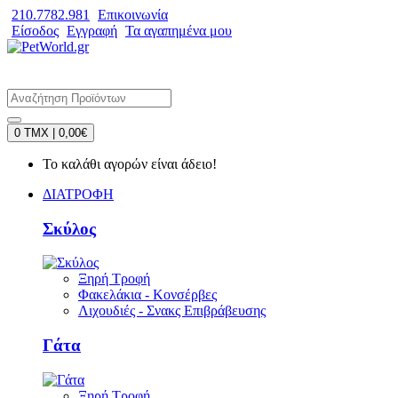
210.7782.981
Επικοινωνία
Είσοδος
Εγγραφή
Τα αγαπημένα μου
0 TMX | 0,00€
Το καλάθι αγορών είναι άδειο!
ΔΙΑΤΡΟΦΗ
Σκύλος
Ξηρή Τροφή
Φακελάκια - Κονσέρβες
Λιχουδιές - Σνακς Επιβράβευσης
Γάτα
Ξηρή Τροφή