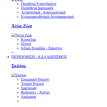
Προϊόντα Υποστήριξης
Πρόσθετα Διατροφής
Αντισηπτικά - Απολυμαντικά
Εντομοαπωθητικά-Αντιπαρασιτικά
Άλλα Ζώα
Κουνέλια
Πτηνά
Ινδικά Χοιρίδια - Χάμστερ
+
ΠΕΡΙΠΟΙΗΣΗ - ΚΑΛΛΩΠΙΣΜΟΣ
Σκύλος
Στοματική Υγιεινή
Τοπική Υγιεινή
Σαμπουάν
Βούρτσες - Χτένες
Αρώματα