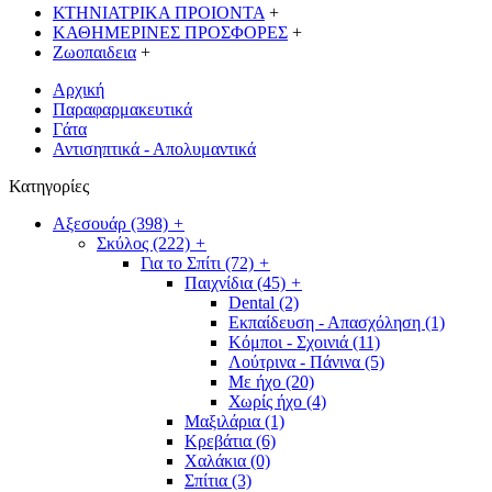
ΚΤΗΝΙΑΤΡΙΚΑ ΠΡΟΙΟΝΤΑ
+
ΚΑΘΗΜΕΡΙΝΕΣ ΠΡΟΣΦΟΡΕΣ
+
Ζωοπαιδεια
+
Αρχική
Παραφαρμακευτικά
Γάτα
Αντισηπτικά - Απολυμαντικά
Κατηγορίες
Αξεσουάρ
(398)
+
Σκύλος
(222)
+
Για το Σπίτι
(72)
+
Παιχνίδια
(45)
+
Dental
(2)
Εκπαίδευση - Απασχόληση
(1)
Κόμποι - Σχοινιά
(11)
Λούτρινα - Πάνινα
(5)
Με ήχο
(20)
Χωρίς ήχο
(4)
Μαξιλάρια
(1)
Κρεβάτια
(6)
Χαλάκια
(0)
Σπίτια
(3)