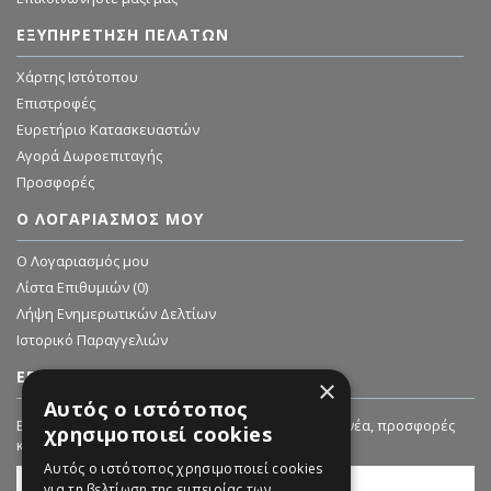
ΕΞΥΠΗΡΈΤΗΣΗ ΠΕΛΑΤΏΝ
Χάρτης Ιστότοπου
Επιστροφές
Ευρετήριο Κατασκευαστών
Αγορά Δωροεπιταγής
Προσφορές
Ο ΛΟΓΑΡΙΑΣΜΌΣ ΜΟΥ
O Λογαριασμός μου
Λίστα Επιθυμιών (
0
)
Λήψη Ενημερωτικών Δελτίων
Ιστορικό Παραγγελιών
ΕΓΓΡΑΦΗ ΣΤΟ NEWSLETTER
×
Αυτός ο ιστότοπος
Εγγραφείτε στο Newsletter μας για να λαμβάνετε νέα, προσφορές
χρησιμοποιεί cookies
και εκπτώσεις!
Αυτός ο ιστότοπος χρησιμοποιεί cookies
για τη βελτίωση της εμπειρίας των