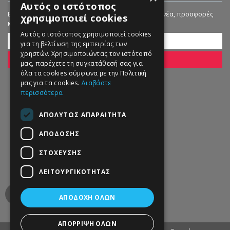
Αυτός ο ιστότοπος
Εγγραφείτε στο Newsletter μας για να λαμβάνετε νέα, προσφορές
χρησιμοποιεί cookies
και εκπτώσεις!
Αυτός ο ιστότοπος χρησιμοποιεί cookies
για τη βελτίωση της εμπειρίας των
χρηστών. Χρησιμοποιώντας τον ιστότοπό
ΕΓΓΡΑΦΗ
μας, παρέχετε τη συγκατάθεσή σας για
όλα τα cookies σύμφωνα με την Πολιτική
μας για τα cookies.
Διαβάστε
περισσότερα
ΑΠΟΛΎΤΩΣ ΑΠΑΡΑΊΤΗΤΑ
ΑΠΌΔΟΣΗΣ
ΣΤΌΧΕΥΣΗΣ
ΛΕΙΤΟΥΡΓΙΚΌΤΗΤΑΣ
ΑΠΟΔΟΧΉ ΌΛΩΝ
ΑΠΌΡΡΙΨΗ ΌΛΩΝ