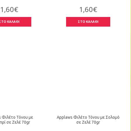
1,60€
1,60€
ΣΤΟ ΚΑΛΑΘΙ
ΣΤΟ ΚΑΛΑΘΙ
 Φιλέτο Τόνου με
Applaws Φιλέτο Τόνου με Σολομό
πρί σε Ζελέ 70gr
σε Ζελέ 70gr