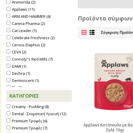
Animonda (2)
Applaws (11)
ARM AND HAMMER (4)
Προϊόντα σύμφωνα
Canina Pharma (2)
Cat Leader (1)
Σύγκριση Προϊόν
Celebrate Freshness (2)
Cervus Elaphus (2)
CEVA (2)
Connoly"s Red Mills (7)
DAMI (1)
Dechra (1)
Dermoscent (1)
Ebi (2)
Eco Shampoo (5)
ΚΑΤΗΓΟΡΊΕΣ
EVERCLEAN (2)
Creamy - Pudding (8)
FERPLAST (14)
Dental - Στοματική Υγιεινή (12)
Fish4Cats (14)
Premium Τροφές (6)
FLEXI (1)
Applaws Κοτόπουλο με Βο
Premium Τροφές (7)
Ζελέ 70gr
FRONTLINE PET CARE (2)