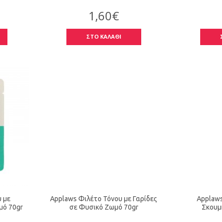
1,60€
ΣΤΟ ΚΑΛΑΘΙ
 με
Applaws Φιλέτο Τόνου με Γαρίδες
Applaws
μό 70gr
σε Φυσικό Ζωμό 70gr
Σκουμ