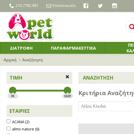
210.7782.981
Επικοινωνία
ΠΕ
ΔΙΑΤΡΟΦΗ
ΠΑΡΑΦΑΡΜΑΚΕΥΤΙΚΑ
ΚΑ
Αρχική
Αναζήτηση
ΤΙΜΉ
ΑΝΑΖΉΤΗΣΗ
Κριτήρια Αναζήτη
0€
162€
ΕΤΑΙΡΊΕΣ
ACANA (2)
almo nature (6)