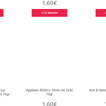
1,60€
ΣΤΟ ΚΑΛΑΘΙ
 με
Applaws Φιλέτο Τόνου σε Ζελέ
Arm & Hamm
ό 70gr
70gr
1,60€