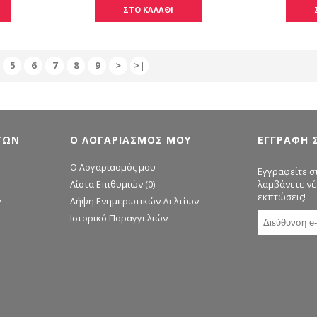
ΣΤΟ ΚΑΛΑΘΙ
5
6
7
8
9
>
>|
ΤΏΝ
Ο ΛΟΓΑΡΙΑΣΜΌΣ ΜΟΥ
ΕΓΓΡΑΦΗ 
O Λογαριασμός μου
Εγγραφείτε στ
Λίστα Επιθυμιών (
0
)
λαμβάνετε νέ
εκπτώσεις!
ν
Λήψη Ενημερωτικών Δελτίων
Ιστορικό Παραγγελιών