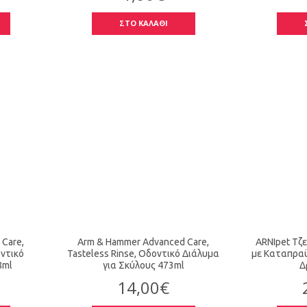
ΣΤΟ ΚΑΛΑΘΙ
Care,
Arm & Hammer Advanced Care,
ARNIpet Τζ
οντικό
Tasteless Rinse, Οδοντικό Διάλυμα
με Καταπραϋ
8ml
για Σκύλους 473ml
Δ
14,00€