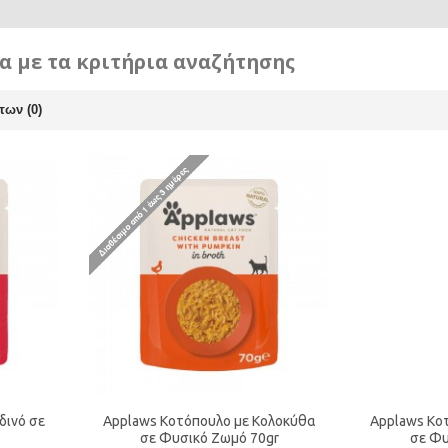
 με τα κριτήρια αναζήτησης
των (0)
δινό σε
Applaws Κοτόπουλο με Κολοκύθα
Applaws Κο
σε Φυσικό Ζωμό 70gr
σε Φυ