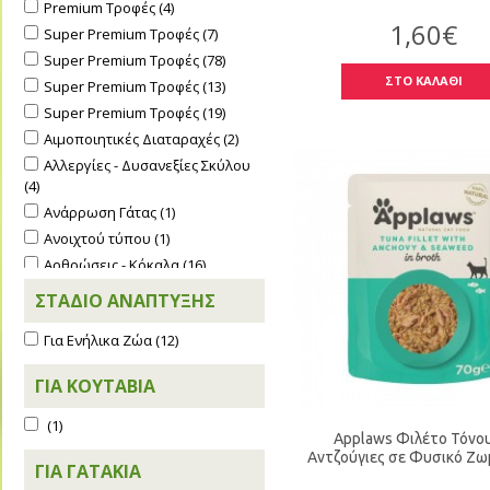
Premium Τροφές (4)
Gheda Unica Natura (9)
1,60€
Super Premium Τροφές (7)
Glee (1)
Super Premium Τροφές (78)
Hill's Prescription Diet (18)
ΣΤΟ ΚΑΛΑΘΙ
Super Premium Τροφές (13)
Hill's Science Plan (18)
Super Premium Τροφές (19)
Hill's Vet Essentials (9)
Αιμοποιητικές Διαταραχές (2)
HIMALAYAN CHEESE BONE (2)
Αλλεργίες - Δυσανεξίες Σκύλου
INABA (1)
(4)
INTERANIMAL (4)
Ανάρρωση Γάτας (1)
Intersand (1)
Ανοιχτού τύπου (1)
JR FARM (4)
Αρθρώσεις - Κόκαλα (16)
KROPIA.γη (1)
Αρθρώσεις - Κόκαλα (5)
ΣΤΆΔΙΟ ΑΝΆΠΤΥΞΗΣ
LEONARDO (4)
Αρώματα (1)
M&C (14)
Για Ενήλικα Ζώα (12)
Αυτιά (2)
M-PETS (6)
Αυτιά (2)
ΓΙΑ ΚΟΥΤΆΒΙΑ
madpet (3)
Αυτόματες Ταΐστρες - Ποτίστρες
Monge (9)
(2)
(1)
MUGUE (4)
Applaws Φιλέτο Τόνου
Αυτόματες Ταΐστρες - Ποτίστρες
Αντζούγιες σε Φυσικό Ζω
Nature First - happypet (2)
(2)
ΓΙΑ ΓΑΤΆΚΙΑ
Naturea (2)