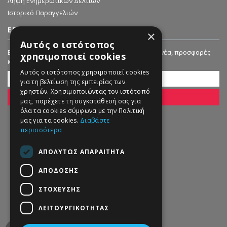
Λήψη Ενημερωτικών Δελτίων
Ιστορικό Παραγγελιών
ΕΓΓΡΑΦΗ ΣΤΟ NEWSLETTER
×
Αυτός ο ιστότοπος
Εγγραφείτε στο Newsletter μας για να λαμβάνετε νέα, προσφορές
χρησιμοποιεί cookies
και εκπτώσεις!
Αυτός ο ιστότοπος χρησιμοποιεί cookies
για τη βελτίωση της εμπειρίας των
χρηστών. Χρησιμοποιώντας τον ιστότοπό
ΕΓΓΡΑΦΗ
μας, παρέχετε τη συγκατάθεσή σας για
όλα τα cookies σύμφωνα με την Πολιτική
μας για τα cookies.
Διαβάστε
περισσότερα
ΑΠΟΛΎΤΩΣ ΑΠΑΡΑΊΤΗΤΑ
ΑΠΌΔΟΣΗΣ
ΣΤΌΧΕΥΣΗΣ
ΛΕΙΤΟΥΡΓΙΚΌΤΗΤΑΣ