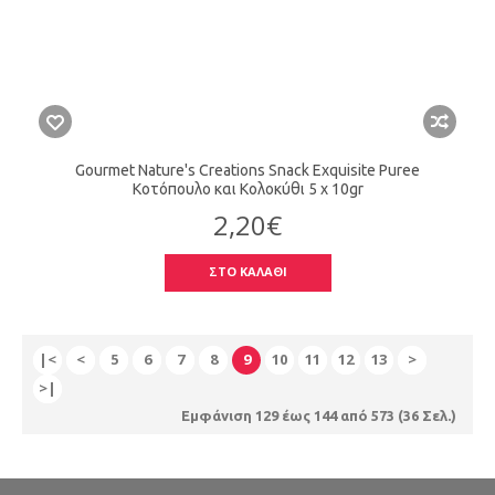
Gourmet Nature's Creations Snack Exquisite Puree
Κοτόπουλο και Κολοκύθι 5 x 10gr
2,20€
ΣΤΟ ΚΑΛΑΘΙ
|<
<
5
6
7
8
9
10
11
12
13
>
>|
Εμφάνιση 129 έως 144 από 573 (36 Σελ.)