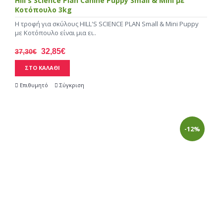
Hill's Science Plan Canine Puppy Small & Mini με
Κοτόπουλο 3kg
Η τροφή για σκύλους HILL'S SCIENCE PLAN Small & Mini Puppy
με Κοτόπουλο είναι μια ει..
32,85€
37,30€
ΣΤΟ ΚΑΛΑΘΙ
Επιθυμητό
Σύγκριση
-12%