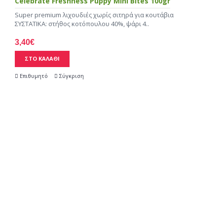
Celebrate Freshness Puppy Mini Bites 100gr
Super premium λιχουδιές χωρίς σιτηρά για κουτάβια
ΣΥΣΤΑΤΙΚΑ: στήθος κοτόπουλου 40%, ψάρι 4..
3,40€
ΣΤΟ ΚΑΛΑΘΙ
Επιθυμητό
Σύγκριση