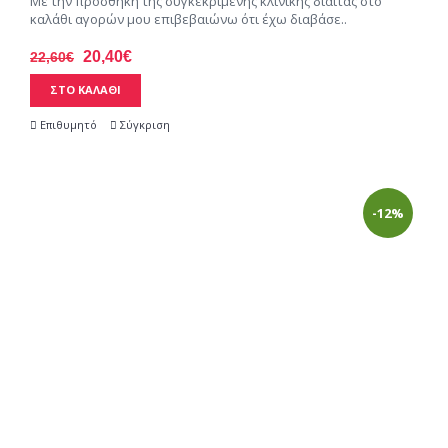
Με την προσθήκη της συγκεκριμένης κλινικής δίαιτας στο
καλάθι αγορών μου επιβεβαιώνω ότι έχω διαβάσε..
20,40€
22,60€
ΣΤΟ ΚΑΛΑΘΙ
Επιθυμητό
Σύγκριση
-12%