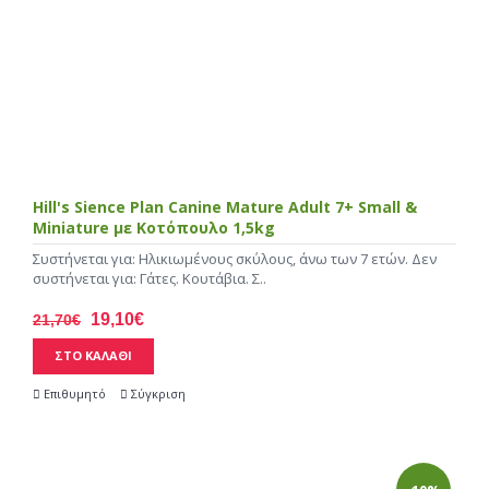
Hill's Sience Plan Canine Mature Adult 7+ Small &
Miniature με Κοτόπουλο 1,5kg
Συστήνεται για: Ηλικιωμένους σκύλους, άνω των 7 ετών. Δεν
συστήνεται για: Γάτες. Κουτάβια. Σ..
19,10€
21,70€
ΣΤΟ ΚΑΛΑΘΙ
Επιθυμητό
Σύγκριση