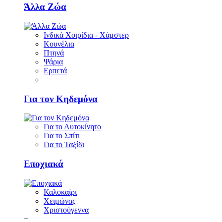
Άλλα Ζώα
Ινδικά Χοιρίδια - Χάμστερ
Κουνέλια
Πτηνά
Ψάρια
Ερπετά
Για τον Κηδεμόνα
Για το Αυτοκίνητο
Για το Σπίτι
Για το Ταξίδι
Εποχιακά
Καλοκαίρι
Χειμώνας
Χριστούγεννα
+