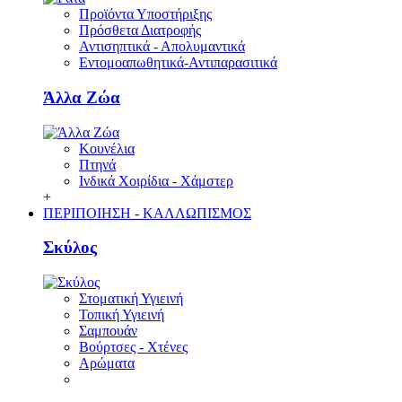
Προϊόντα Υποστήριξης
Πρόσθετα Διατροφής
Αντισηπτικά - Απολυμαντικά
Εντομοαπωθητικά-Αντιπαρασιτικά
Άλλα Ζώα
Κουνέλια
Πτηνά
Ινδικά Χοιρίδια - Χάμστερ
+
ΠΕΡΙΠΟΙΗΣΗ - ΚΑΛΛΩΠΙΣΜΟΣ
Σκύλος
Στοματική Υγιεινή
Τοπική Υγιεινή
Σαμπουάν
Βούρτσες - Χτένες
Αρώματα