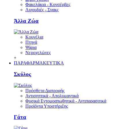
Φακελάκια - Κονσέρβες
Λιχουδιές - Σνακς
Άλλα Ζώα
Κουνέλια
Πτηνά
Ψάρια
Νεροχελώνες
+
ΠΑΡΑΦΑΡΜΑΚΕΥΤΙΚΑ
Σκύλος
Πρόσθετα Διατροφής
Αντισηπτικά - Απολυμαντικά
Φυσικά Εντομοαπωθητικά - Αντιπαρασιτικά
Προϊόντα Υποστήριξης
Γάτα