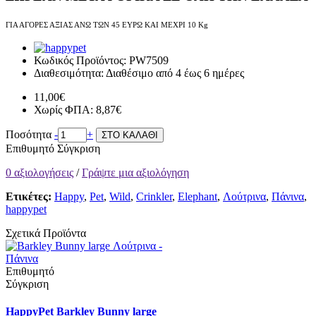
ΓΙΑ ΑΓΟΡΕΣ ΑΞΙΑΣ ΑΝΩ ΤΩΝ 45 ΕΥΡΩ ΚΑΙ ΜΕΧΡΙ 10 Kg
Κωδικός Προϊόντος:
PW7509
Διαθεσιμότητα:
Διαθέσιμο από 4 έως 6 ημέρες
11,00€
Χωρίς ΦΠΑ: 8,87€
Ποσότητα
-
+
ΣΤΟ ΚΑΛΑΘΙ
Επιθυμητό
Σύγκριση
0 αξιολογήσεις
/
Γράψτε μια αξιολόγηση
Ετικέτες:
Happy
,
Pet
,
Wild
,
Crinkler
,
Elephant
,
Λούτρινα
,
Πάνινα
,
happypet
Σχετικά Προϊόντα
Επιθυμητό
Σύγκριση
HappyPet Barkley Bunny large