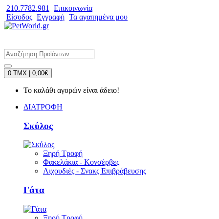
210.7782.981
Επικοινωνία
Είσοδος
Εγγραφή
Τα αγαπημένα μου
0 TMX | 0,00€
Το καλάθι αγορών είναι άδειο!
ΔΙΑΤΡΟΦΗ
Σκύλος
Ξηρή Τροφή
Φακελάκια - Κονσέρβες
Λιχουδιές - Σνακς Επιβράβευσης
Γάτα
Ξηρή Τροφή