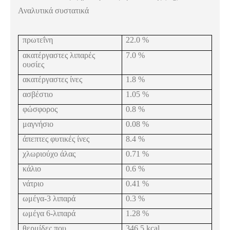
Αναλυτικά συστατικά
πρωτεΐνη
22.0 %
ακατέργαστες λιπαρές
7.0 %
ουσίες
ακατέργαστες ίνες
1.8 %
ασβέστιο
1.05 %
φώσφορος
0.8 %
μαγνήσιο
0.08 %
άπεπτες φυτικές ίνες
8.4 %
χλωριούχο άλας
0.71 %
κάλιο
0.6 %
νάτριο
0.41 %
ωμέγα-3 λιπαρά
0.3 %
ωμέγα 6-λιπαρά
1.28 %
θερμίδες που
346.5
kcal