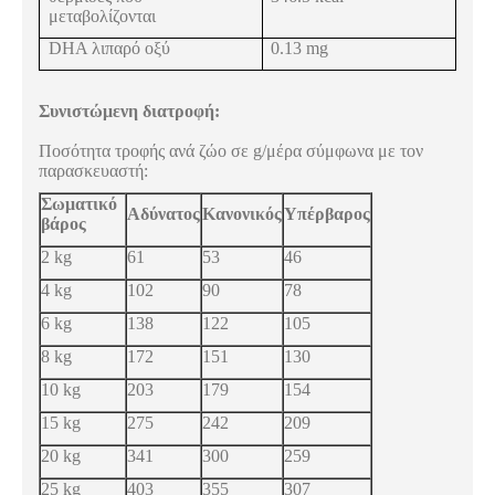
μεταβολίζονται
DHA λιπαρό οξύ
0.13 mg
Συνιστώμενη διατροφή:
Ποσότητα τροφής ανά ζώο σε g/μέρα σύμφωνα με τον
παρασκευαστή:
Σωματικό
Αδύνατος
Κανονικός
Υπέρβαρος
βάρος
2 kg
61
53
46
4 kg
102
90
78
6 kg
138
122
105
8 kg
172
151
130
10 kg
203
179
154
15 kg
275
242
209
20 kg
341
300
259
25 kg
403
355
307