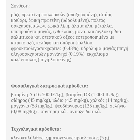
Σύνθεση:
ρύζι, πρωτεΐνη πουλερικών (αποξηραμένη), σιτάρι,
κριθάρι, ζωική πρωτεΐνη (υδρολυμένη), πολτός
σακχαρότευτλων, ζωικά λίπη, άλατα κλπ. μέταλλα,
υποπροϊόντα μαγιάς, ιχθυέλαιο, μονο- και διγλυκερίδια
παλμιτικού και στεατικού οξέος εστεροποιημένα με
κιτρικό οξύ, κελύφη και σπόροι ψυλλίου,
φρουκτοολιγοσακχαρίτες (0,48%), υδρόλυμα μαγιάς (πηγή
ολιγοσακχαριτών μαννάνης) (0,19%), εκχύλισμα
καλέντουλας (πηγή λουτεΐνης).
Φυσιολογικά διατροφικά πρόσθετα:
βιταμίνη
A
(16.500
IE
/
kg
), βιταμίνη
D
3 (1.000
IU
/
kg
),
σίδηρος (45
mg
/
kg
), ιώδιο (4,5
mg
/
kg
), χαλκός (14
mg
/
kg
),
μαγγάνιο (58
mg
/
kg
), ψευδάργυρος (135
mg
/
kg
), σελήνιο
(0,08
mg
/
kg
) - συντηρητικά - αντιοξειδωτικά.
Τεχνολογικά πρόσθετα:
κλινοπτιλόλιθος ιζηματογενούς προέλευσης (5
g
).