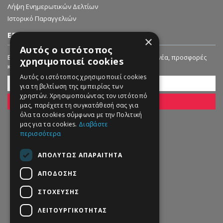
Λήψη Ενημερωτικών Δελτίων
Ιστορικό Παραγγελιών
ΕΓΓΡΑΦΗ ΣΤΟ NEWSLETTER
×
Αυτός ο ιστότοπος
Εγγραφείτε στο Newsletter μας για να λαμβάνετε νέα, προσφορές
χρησιμοποιεί cookies
και εκπτώσεις!
Αυτός ο ιστότοπος χρησιμοποιεί cookies
για τη βελτίωση της εμπειρίας των
χρηστών. Χρησιμοποιώντας τον ιστότοπό
ΕΓΓΡΑΦΗ
μας, παρέχετε τη συγκατάθεσή σας για
όλα τα cookies σύμφωνα με την Πολιτική
μας για τα cookies.
Διαβάστε
περισσότερα
ΑΠΟΛΎΤΩΣ ΑΠΑΡΑΊΤΗΤΑ
ΑΠΌΔΟΣΗΣ
ΣΤΌΧΕΥΣΗΣ
ΛΕΙΤΟΥΡΓΙΚΌΤΗΤΑΣ