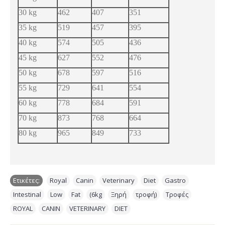
30 kg
462
407
351
35 kg
519
457
395
40 kg
574
505
436
45 kg
627
552
476
50 kg
678
597
516
55 kg
729
641
554
60 kg
778
684
591
70 kg
873
768
664
80 kg
965
849
733
Ετικέτες:
Royal
,
Canin
,
Veterinary
,
Diet
,
Gastro
,
Intestinal
,
Low
,
Fat
,
(6kg
,
Ξηρή
,
τροφή)
,
Τροφές
,
ROYAL
,
CANIN
,
VETERINARY
,
DIET