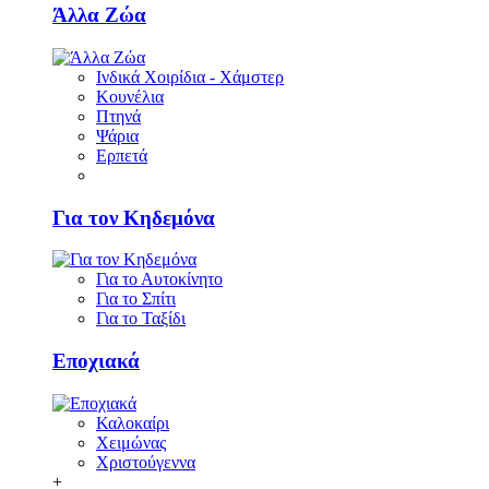
Άλλα Ζώα
Ινδικά Χοιρίδια - Χάμστερ
Κουνέλια
Πτηνά
Ψάρια
Ερπετά
Για τον Κηδεμόνα
Για το Αυτοκίνητο
Για το Σπίτι
Για το Ταξίδι
Εποχιακά
Καλοκαίρι
Χειμώνας
Χριστούγεννα
+