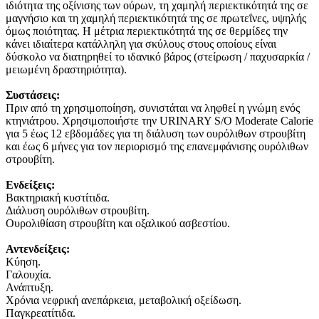
ιδιότητα της οξίνισης των ούρων, τη χαμηλή περιεκτικότητά της σε
μαγνήσιο και τη χαμηλή περιεκτικότητά της σε πρωτεΐνες, υψηλής
όμως ποιότητας. Η μέτρια περιεκτικότητά της σε θερμίδες την
κάνει ιδιαίτερα κατάλληλη για σκύλους στους οποίους είναι
δύσκολο να διατηρηθεί το ιδανικό βάρος (στείρωση / παχυσαρκία /
μειωμένη δραστηριότητα).
Συστάσεις:
Πριν από τη χρησιμοποίηση, συνιστάται να ληφθεί η γνώμη ενός
κτηνιάτρου. Χρησιμοποιήστε την URINARY S/O Moderate Calorie
για 5 έως 12 εβδομάδες για τη διάλυση των ουρόλιθων στρουβίτη
και έως 6 μήνες για τον περιορισμό της επανεμφάνισης ουρόλιθων
στρουβίτη.
Ενδείξεις:
Βακτηριακή κυστίτιδα.
Διάλυση ουρόλιθων στρουβίτη.
Ουρολιθίαση στρουβίτη και οξαλικού ασβεστίου.
Αντενδείξεις:
Κύηση.
Γαλουχία.
Ανάπτυξη.
Χρόνια νεφρική ανεπάρκεια, μεταβολική οξείδωση.
Παγκρεατίτιδα.