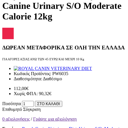
Canine Urinary S/O Moderate
Calorie 12kg
ΔΩΡΕΑΝ ΜΕΤΑΦΟΡΙΚΑ ΣΕ ΟΛΗ ΤΗΝ ΕΛΛΑΔΑ
ΓΙΑ ΑΓΟΡΕΣ ΑΞΙΑΣ ΑΝΩ ΤΩΝ 45 ΕΥΡΩ ΚΑΙ ΜΕΧΡΙ 10 Kg
Κωδικός Προϊόντος:
PW6035
Διαθεσιμότητα:
Διαθέσιμο
112,00€
Χωρίς ΦΠΑ: 90,32€
Ποσότητα
ΣΤΟ ΚΑΛΑΘΙ
Επιθυμητό
Σύγκριση
0 αξιολογήσεις
/
Γράψτε μια αξιολόγηση