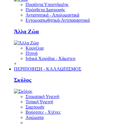
Προϊόντα Υποστήριξης
Πρόσθετα Διατροφής
Αντισηπτικά - Απολυμαντικά
Εντομοαπωθητικά-Αντιπαρασιτικά
Άλλα Ζώα
Κουνέλια
Πτηνά
Ινδικά Χοιρίδια - Χάμστερ
+
ΠΕΡΙΠΟΙΗΣΗ - ΚΑΛΛΩΠΙΣΜΟΣ
Σκύλος
Στοματική Υγιεινή
Τοπική Υγιεινή
Σαμπουάν
Βούρτσες - Χτένες
Αρώματα