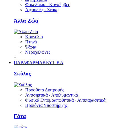
Φακελάκια - Κονσέρβες
Λιχουδιές - Σνακς
Άλλα Ζώα
Κουνέλια
Πτηνά
Ψάρια
Νεροχελώνες
+
ΠΑΡΑΦΑΡΜΑΚΕΥΤΙΚΑ
Σκύλος
Πρόσθετα Διατροφής
Αντισηπτικά - Απολυμαντικά
Φυσικά Εντομοαπωθητικά - Αντιπαρασιτικά
Προϊόντα Υποστήριξης
Γάτα