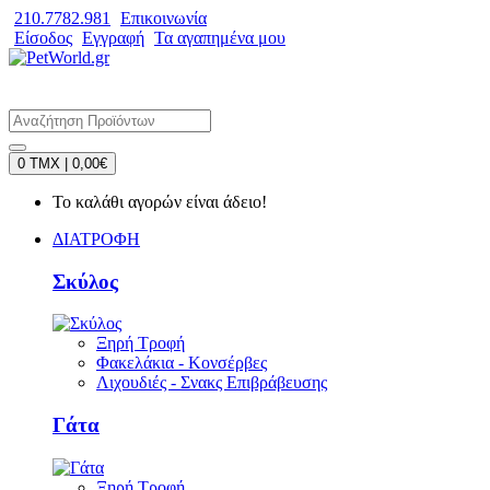
210.7782.981
Επικοινωνία
Είσοδος
Εγγραφή
Τα αγαπημένα μου
0 TMX | 0,00€
Το καλάθι αγορών είναι άδειο!
ΔΙΑΤΡΟΦΗ
Σκύλος
Ξηρή Τροφή
Φακελάκια - Κονσέρβες
Λιχουδιές - Σνακς Επιβράβευσης
Γάτα
Ξηρή Τροφή