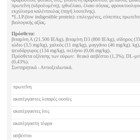
πρωτεΐνη (υδρολυμένη), ιχθυέλαιο, έλαιο σόγιας, φρουκτοολιγο
εκχύλισμα καλέντουλας (πηγή λουτεΐνης).
*L.I.P.(low indigestible protein): επιλεγμένες, εύπεπτες πρωτεΐ
βιολογικής αξίας.
Πρόσθετα:
βιταμίνη Α (21.500 IE/kg), βιταμίνη D3 (800 IE/kg), σίδηρος (3
ιώδιο (3,5 mg/kg), χαλκός (11 mg/kg), μαγγάνιο (46 mg/kg). kg)
ψευδάργυρος (134 mg/kg), σελήνιο (0,06 mg/kg).
Πρόσθετα οξίνισης των ούρων: θειικό ασβέστιο (1,3%), DL-με
(0,43%).
Συντηρητικά - Αντιοξειδωτικά.
πρωτεΐνη
ακατέργαστες λιπαρές ουσίες
ακατέργαστες ίνες
ακατέργαστη τέφρα
ασβέστιο