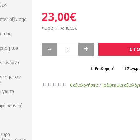
ίθων
23,00€
τητες οξίνισης
Χωρίς ΦΠΑ: 18,55€
ι τους
-
+
ρηση του
ΣΤΟ
ν κίνδυνο
Επιθυμητό
Σύγκρ
τρωσης των
ν
0 αξιολογήσεις
Γράψτε μια αξιολό
/
 για το
φή, ιδανική
λευρο
 λίπος, ζωική