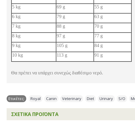
5 kg
69 g
55 g
6 kg
79 g
63 g
7 kg
88 g
70 g
8 kg
97 g
77 g
9 kg
105 g
84 g
10 kg
113 g
91 g
Θα πρέπει να υπάρχει συνεχώς διαθέσιμο νερό.
Ετικέτες:
Royal
,
Canin
,
Veterinary
,
Diet
,
Urinary
,
S/O
,
M
ΣΧΕΤΙΚΆ ΠΡΟΪΌΝΤΑ