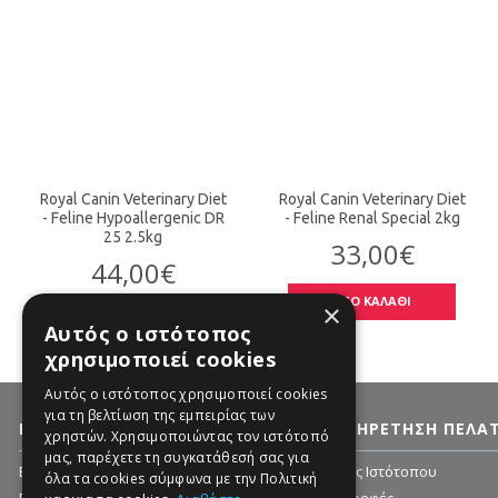
Royal Canin Veterinary Diet
Royal Canin Veterinary Diet
- Feline Hypoallergenic DR
- Feline Renal Special 2kg
25 2.5kg
33,00€
44,00€
ΣΤΟ ΚΑΛΑΘΙ
×
ΣΤΟ ΚΑΛΑΘΙ
Αυτός ο ιστότοπος
χρησιμοποιεί cookies
Αυτός ο ιστότοπος χρησιμοποιεί cookies
για τη βελτίωση της εμπειρίας των
ΠΛΗΡΟΦΟΡΊΕΣ
ΕΞΥΠΗΡΈΤΗΣΗ ΠΕΛΑ
χρηστών. Χρησιμοποιώντας τον ιστότοπό
μας, παρέχετε τη συγκατάθεσή σας για
Εταιρία - Ιστορικό
Χάρτης Ιστότοπου
όλα τα cookies σύμφωνα με την Πολιτική