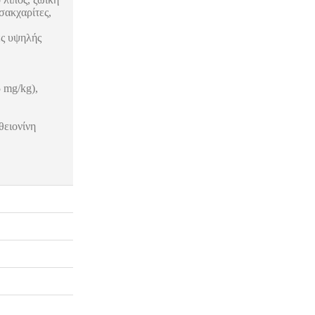
σακχαρίτες,
νες υψηλής
5 mg/kg),
,
θειονίνη
34.0 %
11.0 %
7.0 %
8.8 %
1.0 %