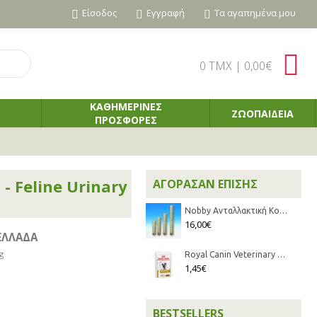
Είσοδος
Εγγραφή
Τα αγαπημένα μου
0 TMX | 0,00€
ΚΑΘΗΜΕΡΙΝΕΣ
ΖΩΟΠΑΙΔΕΙΑ
ΠΡΟΣΦΟΡΕΣ
 - Feline Urinary
ΑΓΌΡΑΣΑΝ ΕΠΊΣΗΣ
Nobby Ανταλλακτική Κολώνα για Ονυχοδρόμιο 50x9cm
16,00€
ΕΛΛΑΔΑ
g
Royal Canin Veterinary Diet - Feline Urinary S/O κομματάκια σε σάλτσα 85gr
1,45€
BESTSELLERS