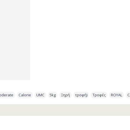
oderate
,
Calorie
,
UMC
,
5kg
,
Ξηρή
,
τροφή)
,
Τροφές
,
ROYAL
,
C