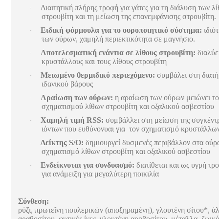
Διαιτητική πλήρης τροφή για γάτες για τη διάλυση των λ
·
στρουβίτη και τη μείωση της επανεμφάνισης στρουβίτη.
Ειδική φόρμουλα για το ουροποιητικό σύστημα:
ιδιό
·
των ούρων, χαμηλή περιεκτικότητα σε μαγνήσιο.
Αποτελεσματική ενάντια σε λίθους στρουβίτη:
διαλύε
·
κρυστάλλους και τους λίθους στρουβίτη
Μειωμένο θερμιδικό περιεχόμενο:
συμβάλει στη διατή
·
ιδανικού βάρους
Αραίωση των ούρων:
η αραίωση των ούρων μειώνει το
·
σχηματισμού λίθων στρουβίτη και οξαλικού ασβεστίου
Χαμηλή τιμή RSS:
συμβάλλει στη μείωση της συγκέν
·
ιόντων που ευθύνονυαι για τον σχηματισμό κρυστάλλω
Δείκτης S/O:
δημιουργεί δυσμενές περιβάλλον στα ούρα
·
σχηματισμό λίθων στρουβίτη και οξαλικού ασβεστίου
Ενδείκνυται για συνδυασμό:
διατίθεται και ως υγρή τρο
·
για ανάμειξη για μεγαλύτερη ποικιλία
Σύνθεση:
ρύζι, πρωτεΐνη πουλερικών (αποξηραμένη), γλουτένη σίτου*, ά
αραβοσίτου, φυτικές ίνες, γλουτένη αραβοσίτου, μέταλλα, ζωικό