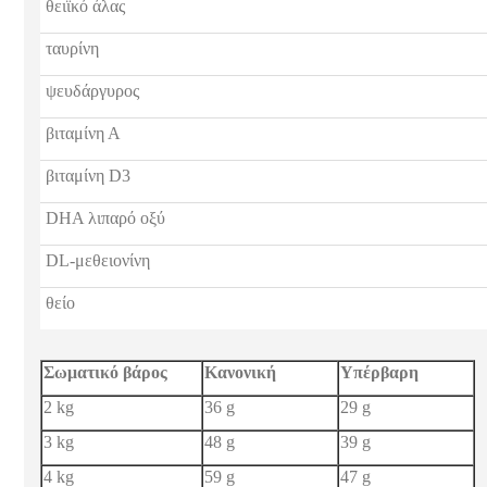
θειϊκό άλας
ταυρίνη
ψευδάργυρος
βιταμίνη Α
βιταμίνη D3
DHA λιπαρό οξύ
DL-μεθειονίνη
θείο
Σωματικό βάρος
Κανονική
Υπέρβαρη
2 kg
36 g
29 g
3 kg
48 g
39 g
4 kg
59 g
47 g