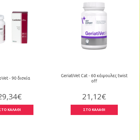
GeriatiVet Cat - 60 κάψουλες twist
oVet - 90 δισκία
off
29,34€
21,12€
ΣΤΟ ΚΑΛΑΘΙ
ΣΤΟ ΚΑΛΑΘΙ