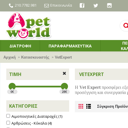
210.7782.981
Επικοινωνία
ΠΕ
ΔΙΑΤΡΟΦΗ
ΠΑΡΑΦΑΡΜΑΚΕΥΤΙΚΑ
ΚΑ
Αρχική
Κατασκευαστής
VetExpert
ΤΙΜΉ
VETEXPERT
Η
Vet Expert
προσφέρει εξει
0€
28€
προσέγγιση και συνεργασία μ
ΚΑΤΗΓΟΡΊΕΣ
Σύγκριση Προϊόν
Αιμοποιητικές Διαταραχές (1)
Αρθρώσεις - Κόκαλα (4)