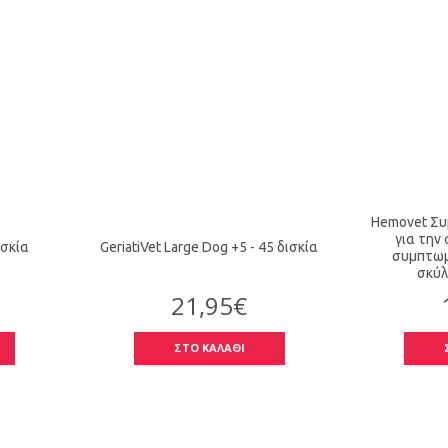
Hemovet Συ
για την
ισκία
GeriatiVet Large Dog +5 - 45 δισκία
συμπτωμ
σκύλ
21,95€
ΣΤΟ ΚΑΛΑΘΙ