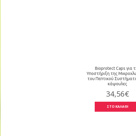
Νεφρική Ανεπάρκεια (1)
Νεφρική Ανεπάρκεια (1)
Πεπτικές Διαταραχές (3)
Πεπτικές Διαταραχές (3)
Πεπτικές Διαταραχές Σκύλου (1)
Περιποίηση Δέρματος (1)
Προστασία Οφθαλμών (1)
Φυσικά Αγχολυτικά - Ήπια
Ηρεμιστικά (1)
Φυσικά Αγχολυτικά - Ήπια
Bioprotect Caps για 
Ηρεμιστικά (1)
Υποστήριξη της Μικροχλ
του Πεπτικού Συστήματο
κάψουλες
34,56€
ΣΤΟ ΚΑΛΑΘΙ