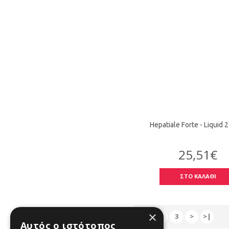
Hepatiale Forte - Liquid 
25,51€
ΣΤΟ ΚΑΛΑΘΙ
×
1
2
3
>
>|
Αυτός ο ιστότοπος