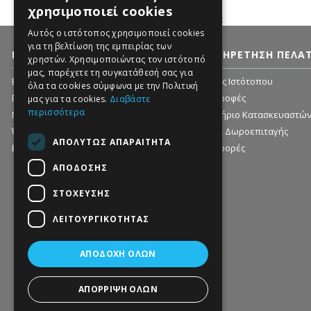
χρησιμοποιεί cookies
VetExpert
Αυτός ο ιστότοπος χρησιμοποιεί cookies
για τη βελτίωση της εμπειρίας των
ΠΛΗΡΟΦΟΡΊΕΣ
ΕΞΥΠΗΡΈΤΗΣΗ ΠΕΛΑ
χρηστών. Χρησιμοποιώντας τον ιστότοπό
μας, παρέχετε τη συγκατάθεσή σας για
Εταιρία - Ιστορικό
Χάρτης Ιστότοπου
όλα τα cookies σύμφωνα με την Πολιτική
Πληροφορίες Αποστολής
Επιστροφές
μας για τα cookies.
Διαβάστε
περισσότερα
Προσωπικά δεδομένα - Ασφάλεια
Ευρετήριο Κατασκευαστώ
Όροι χρήσης
Αγορά Δωροεπιταγής
ΑΠΟΛΎΤΩΣ ΑΠΑΡΑΊΤΗΤΑ
Επικοινωνήστε μαζί μας
Προσφορές
ΑΠΌΔΟΣΗΣ
ΣΤΌΧΕΥΣΗΣ
ΛΕΙΤΟΥΡΓΙΚΌΤΗΤΑΣ
ΑΠΟΔΟΧΉ ΌΛΩΝ
ΑΠΌΡΡΙΨΗ ΌΛΩΝ