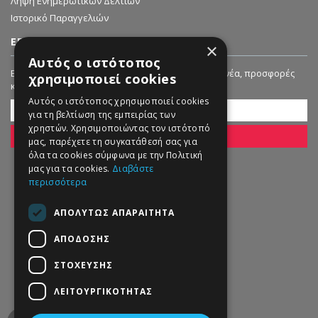
Λήψη Ενημερωτικών Δελτίων
Ιστορικό Παραγγελιών
ΕΓΓΡΑΦΗ ΣΤΟ NEWSLETTER
×
Αυτός ο ιστότοπος
Εγγραφείτε στο Newsletter μας για να λαμβάνετε νέα, προσφορές
χρησιμοποιεί cookies
και εκπτώσεις!
Αυτός ο ιστότοπος χρησιμοποιεί cookies
για τη βελτίωση της εμπειρίας των
χρηστών. Χρησιμοποιώντας τον ιστότοπό
ΕΓΓΡΑΦΗ
μας, παρέχετε τη συγκατάθεσή σας για
όλα τα cookies σύμφωνα με την Πολιτική
μας για τα cookies.
Διαβάστε
περισσότερα
ΑΠΟΛΎΤΩΣ ΑΠΑΡΑΊΤΗΤΑ
ΑΠΌΔΟΣΗΣ
ΣΤΌΧΕΥΣΗΣ
ΛΕΙΤΟΥΡΓΙΚΌΤΗΤΑΣ