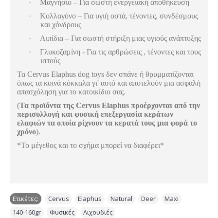
·
Μαγνήσιο – Για σωστή ενεργειακή αποθήκευση
·
Κολλαγόνο – Για υγιή οστά, τένοντες, συνδέσμους
και χόνδρους
·
Λιπίδια – Για σωστή στήριξη μιας υγιούς ανάπτυξης
·
Γλυκοζαμίνη - Για τις αρθρώσεις , τένοντες και τους
ιστούς
Τα Cervus Elaphus dog toys δεν σπάνε ή θρυμματίζονται
όπως τα κοινά κόκκαλα γι' αυτό και αποτελούν μια ασφαλή
απασχόληση για το κατοικίδιο σας.
(
Τα προϊόντα της Cervus Elaphus προέρχονται από την
περισυλλογή και φυσική επεξεργασία κεράτων
ελαφιών τα οποία ρίχνουν τα κερατά τους μια φορά το
χρόνο
).
*Το μέγεθος και το σχήμα μπορεί να διαφέρει*
Ετικέτες:
Cervus
,
Elaphus
,
Natural
,
Deer
,
Maxi
,
140-160gr
,
Φυσικές
,
Λιχουδιές