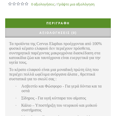
0 αξιολογήσεις
Γράψτε μια αξιολόγηση
/
ΠΕΡΙΓΡΑΦΉ
ΑΞΙΟΛΟΓΉΣΕΙΣ (0)
Τα προϊόντα της Cervus Elaphus προέρχονται από 100%
φυσικό κέρατο ελαφιού δεν περιέχουν πρόσθετα,
συντηρητικά παρέχοντας μακροχρόνια διασκέδαση στα
κατοικίδια ζώα και ταυτόχρονα είναι ευεργετικά για την
υγεία τους.
Το κέρατο ελαφιού είναι μια μοναδική πρώτη ύλη που
περιέχει πολλά ωφέλιμα ανόργανα άλατα , θρεπτικά
συστατικά για το σκυλί σας :
·
Ασβεστίο και Φώσφορο - Για γερά δόντια και τα
οστά
·
Σίδηρος - Για υγιή κύτταρα του αίματος
·
Κάλιο – Υποστήριξη του νευρικού και μυϊκού
συστήματος