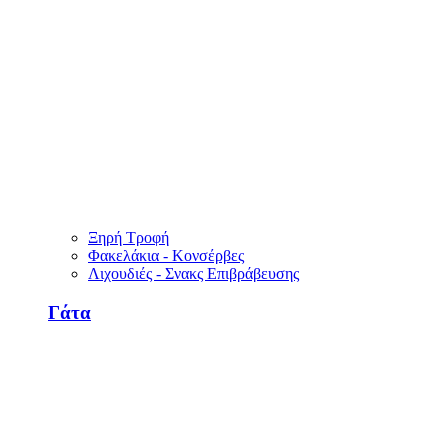
Ξηρή Τροφή
Φακελάκια - Κονσέρβες
Λιχουδιές - Σνακς Επιβράβευσης
Γάτα