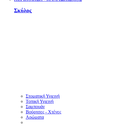
Σκύλος
Στοματική Υγιεινή
Τοπική Υγιεινή
Σαμπουάν
Βούρτσες - Χτένες
Αρώματα