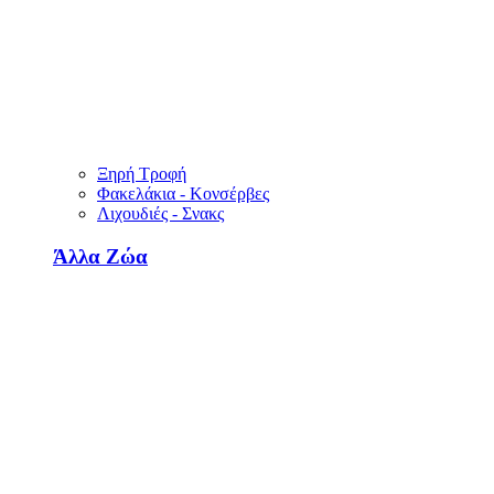
Ξηρή Τροφή
Φακελάκια - Κονσέρβες
Λιχουδιές - Σνακς
Άλλα Ζώα