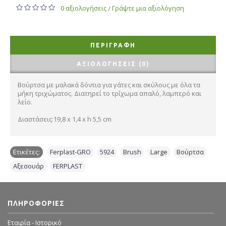
0 αξιολογήσεις
Γράψτε μια αξιολόγηση
/
ΠΕΡΙΓΡΑΦΉ
ΑΞΙΟΛΟΓΉΣΕΙΣ (0)
Βούρτσα με μαλακά δόντια για γάτες και σκύλους με όλα τα
μήκη τριχώματος. Διατηρεί το τρίχωμα απαλό, λαμπερό και
λείο.
Διαστάσεις:19,8 x 1,4 x h 5,5 cm
Ετικέτες:
Ferplast-GRO
,
5924
,
Brush
,
Large
,
Βούρτσα
,
Αξεσουάρ
,
FERPLAST
ΠΛΗΡΟΦΟΡΊΕΣ
Εταιρία - Ιστορικό