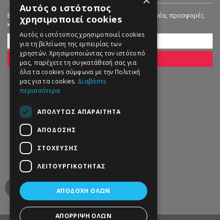
×
Αυτός ο ιστότοπος
Εγγραφείτε στο Newsletter μας για να λαμβάνετε νέα, προσφορές
χρησιμοποιεί cookies
και εκπτώσεις!
Αυτός ο ιστότοπος χρησιμοποιεί cookies
για τη βελτίωση της εμπειρίας των
χρηστών. Χρησιμοποιώντας τον ιστότοπό
ΕΓΓΡΑΦΗ
μας, παρέχετε τη συγκατάθεσή σας για
όλα τα cookies σύμφωνα με την Πολιτική
μας για τα cookies.
Διαβάστε
περισσότερα
ΑΠΟΛΎΤΩΣ ΑΠΑΡΑΊΤΗΤΑ
ΑΠΌΔΟΣΗΣ
ΣΤΌΧΕΥΣΗΣ
ΛΕΙΤΟΥΡΓΙΚΌΤΗΤΑΣ
ΑΠΟΔΟΧΉ ΌΛΩΝ
ΑΠΌΡΡΙΨΗ ΌΛΩΝ