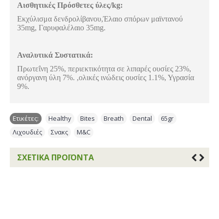
Αισθητικές Πρόσθετες ύλες/kg:
Εκχύλισμα δενδρολίβανου,Έλαιο σπόρων μαϊντανού
35mg, Γαρυφαλέλαιο 35mg.
Αναλυτικά Συστατικά:
Πρωτεΐνη 25%, περιεκτικότητα σε λιπαρές ουσίες 23%,
ανόργανη ύλη 7%. ,ολικές ινώδεις ουσίες 1.1%, Υγρασία
9%.
Ετικέτες:
Healthy
,
Bites
,
Breath
,
Dental
,
65gr
,
Λιχουδιές
,
Σνακς
,
M&C
ΣΧΕΤΙΚΆ ΠΡΟΪΌΝΤΑ