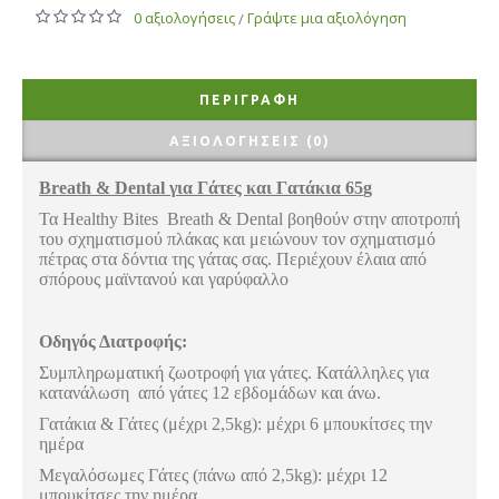
0 αξιολογήσεις
Γράψτε μια αξιολόγηση
/
ΠΕΡΙΓΡΑΦΉ
ΑΞΙΟΛΟΓΉΣΕΙΣ (0)
Breath
&
Dental
για Γάτες και Γατάκια
65
g
Τα Healthy Bites Breath & Dental βοηθούν στην αποτροπή
του σχηματισμού πλάκας και μειώνουν τον σχηματισμό
πέτρας στα δόντια της γάτας σας. Περιέχουν έλαια από
σπόρους μαϊντανού και γαρύφαλλο
Οδηγός Διατροφής:
Συμπληρωματική ζωοτροφή για γάτες. Κατάλληλες για
κατανάλωση από γάτες 12 εβδομάδων και άνω.
Γατάκια & Γάτες (μέχρι 2,5kg): μέχρι 6 μπουκίτσες την
ημέρα
Μεγαλόσωμες Γάτες (πάνω από 2,5kg): μέχρι 12
μπουκίτσες την ημέρα