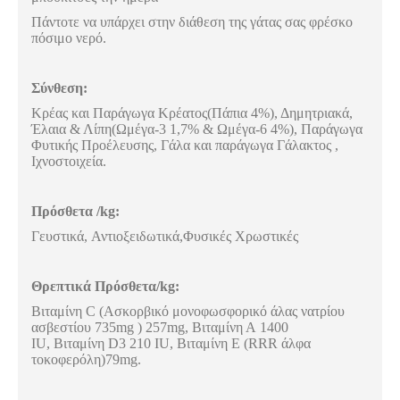
Πάντοτε να υπάρχει στην διάθεση της γάτας σας φρέσκο
πόσιμο νερό.
Σύνθεση:
Κρέας και Παράγωγα Κρέατος(Πάπια 4%), Δημητριακά,
Έλαια & Λίπη(Ωμέγα-3 1,7% & Ωμέγα-6 4%), Παράγωγα
Φυτικής Προέλευσης, Γάλα και παράγωγα Γάλακτος ,
Ιχνοστοιχεία.
Πρόσθετα /kg:
Γευστικά,
Αντιοξειδωτικά,Φυσικές Χρωστικές
Θρεπτικά Πρόσθετα/
kg
:
Βιταμίνη
C
(Ασκορβικό μονοφωσφορικό άλας νατρίου
ασβεστίου
735
mg
) 257
mg
,
Βιταμίνη Α
1400
IU
,
Βιταμίνη
D
3 210
IU
,
Βιταμίνη Ε
(
RRR
άλφα
τοκοφερόλη)79
mg
.