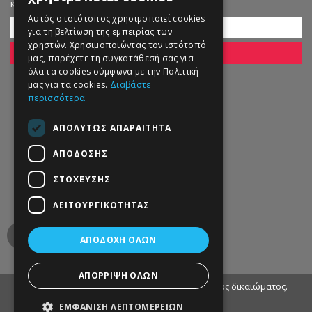
και εκπτώσεις!
Αυτός ο ιστότοπος χρησιμοποιεί cookies
για τη βελτίωση της εμπειρίας των
χρηστών. Χρησιμοποιώντας τον ιστότοπό
ΕΓΓΡΑΦΗ
μας, παρέχετε τη συγκατάθεσή σας για
όλα τα cookies σύμφωνα με την Πολιτική
μας για τα cookies.
Διαβάστε
περισσότερα
ΑΠΟΛΎΤΩΣ ΑΠΑΡΑΊΤΗΤΑ
ΑΠΌΔΟΣΗΣ
ΣΤΌΧΕΥΣΗΣ
ΛΕΙΤΟΥΡΓΙΚΌΤΗΤΑΣ
ΑΠΟΔΟΧΉ ΌΛΩΝ
ΑΠΌΡΡΙΨΗ ΌΛΩΝ
© 2013 - 2022 Petworld. Με επιφύλαξη παντός δικαιώματος.
ΕΜΦΆΝΙΣΗ ΛΕΠΤΟΜΕΡΕΙΏΝ