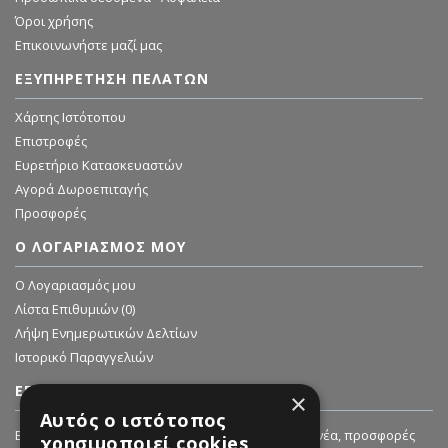
Όροι χρήσης
Επικοινωνήστε μαζί μας
ΕΞΥΠΗΡΈΤΗΣΗ ΠΕΛΑΤΏΝ
Χάρτης Ιστότοπου
Επιστροφές
Ευρετήριο Κατασκευαστών
Αγορά Δωροεπιταγής
Προσφορές
Ο ΛΟΓΑΡΙΑΣΜΌΣ ΜΟΥ
O Λογαριασμός μου
Λίστα Επιθυμιών (
0
)
Λήψη Ενημερωτικών Δελτίων
Ιστορικό Παραγγελιών
ΕΓΓΡΑΦΗ ΣΤΟ NEWSLETTER
×
Αυτός ο ιστότοπος
Εγγραφείτε στο Newsletter μας για να λαμβάνετε νέα, προσφορές
χρησιμοποιεί cookies