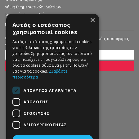
Λήψη Ενημερωτικών Δελτίων
Ιστορικό Παραγγελιών
×
Αυτός ο ιστότοπος
ΕΓΓΡΑΦΗ ΣΤΟ NEWSLETTER
χρησιμοποιεί cookies
Εγγραφείτε στο Newsletter μας για να λαμβάνετε νέα, προσφορές
Αυτός ο ιστότοπος χρησιμοποιεί cookies
και εκπτώσεις!
για τη βελτίωση της εμπειρίας των
χρηστών. Χρησιμοποιώντας τον ιστότοπό
μας, παρέχετε τη συγκατάθεσή σας για
όλα τα cookies σύμφωνα με την Πολιτική
ΕΓΓΡΑΦΗ
μας για τα cookies.
Διαβάστε
περισσότερα
ΑΠΟΛΎΤΩΣ ΑΠΑΡΑΊΤΗΤΑ
ΑΠΌΔΟΣΗΣ
ΣΤΌΧΕΥΣΗΣ
ΛΕΙΤΟΥΡΓΙΚΌΤΗΤΑΣ