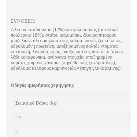
ΣΥΝΘΕΣΗ:
Άλευρα κοτόπουλου (12%) και γαλοπούλας (συνολικά
πουλερικά 18%), σιτάρι, καλαμπόκι, άλευρα πίτουρου
μπιζελιών, άλευρα γλουτένης καλαμποκιού, ζωικό λίπος,
υδρολυμένη πρωτεΐνη, αποξηραμένος πολτός ντομάτας,
κυτταρίνη, λιναρόσπορος, αποξηραμένος πολτός τεύτλων,
λάδι κοκοφοίνικα, ανόργανα στοιχεία, αποξηραμένα
καρότα, χοιρινός χόνδρος (πηγή θειικής χονδροϊτίνης),
υδρόλυμα κελύφους καρκινοειδών (πηγή γλυκοζαμίνης).
Οδηγός ημερήσιας χορήγησης
Σωματικό Βάρος (kg)
2.5
5