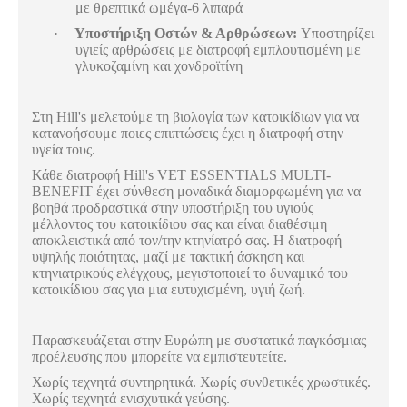
με θρεπτικά ωμέγα-6 λιπαρά
·
Υποστήριξη Οστών & Αρθρώσεων:
Υποστηρίζει
υγιείς αρθρώσεις με διατροφή εμπλουτισμένη με
γλυκοζαμίνη και χονδροϊτίνη
Στη Hill's μελετούμε τη βιολογία των κατοικίδιων για να
κατανοήσουμε ποιες επιπτώσεις έχει η διατροφή στην
υγεία τους.
Κάθε διατροφή Hill's VET ESSENTIALS MULTI-
BENEFIT έχει σύνθεση μοναδικά διαμορφωμένη για να
βοηθά προδραστικά στην υποστήριξη του υγιούς
μέλλοντος του κατοικίδιου σας και είναι διαθέσιμη
αποκλειστικά από τον/την κτηνίατρό σας. Η διατροφή
υψηλής ποιότητας, μαζί με τακτική άσκηση και
κτηνιατρικούς ελέγχους, μεγιστοποιεί το δυναμικό του
κατοικίδιου σας για μια ευτυχισμένη, υγιή ζωή.
Παρασκευάζεται στην Ευρώπη με συστατικά παγκόσμιας
προέλευσης που μπορείτε να εμπιστευτείτε.
Χωρίς τεχνητά συντηρητικά. Χωρίς συνθετικές χρωστικές.
Χωρίς τεχνητά ενισχυτικά γεύσης.