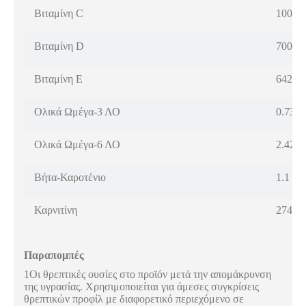
Βιταμίνη C
100 p
Βιταμίνη D
700 IU
Βιταμίνη Ε
642 IU
Ολικά Ωμέγα-3 ΛΟ
0.73 
Ολικά Ωμέγα-6 ΛΟ
2.42 
Βήτα-Καροτένιο
1.1 p
Καρνιτίνη
274.2
Παραπομπές
1Οι θρεπτικές ουσίες στο προϊόν μετά την απομάκρυνση
της υγρασίας. Χρησιμοποιείται για άμεσες συγκρίσεις
θρεπτικών προφίλ με διαφορετικό περιεχόμενο σε