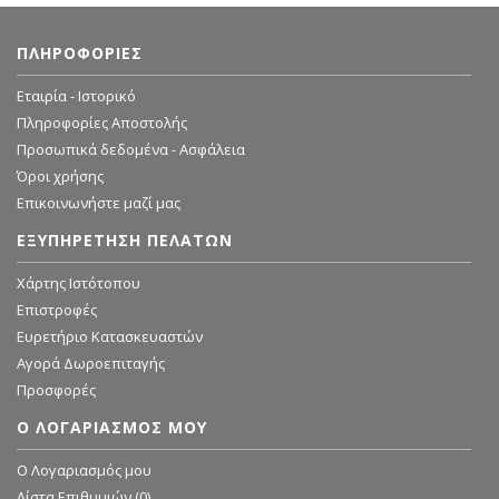
ΠΛΗΡΟΦΟΡΊΕΣ
Εταιρία - Ιστορικό
Πληροφορίες Αποστολής
Προσωπικά δεδομένα - Ασφάλεια
Όροι χρήσης
Επικοινωνήστε μαζί μας
ΕΞΥΠΗΡΈΤΗΣΗ ΠΕΛΑΤΏΝ
Χάρτης Ιστότοπου
Επιστροφές
Ευρετήριο Κατασκευαστών
Αγορά Δωροεπιταγής
Προσφορές
Ο ΛΟΓΑΡΙΑΣΜΌΣ ΜΟΥ
O Λογαριασμός μου
Λίστα Επιθυμιών (
0
)