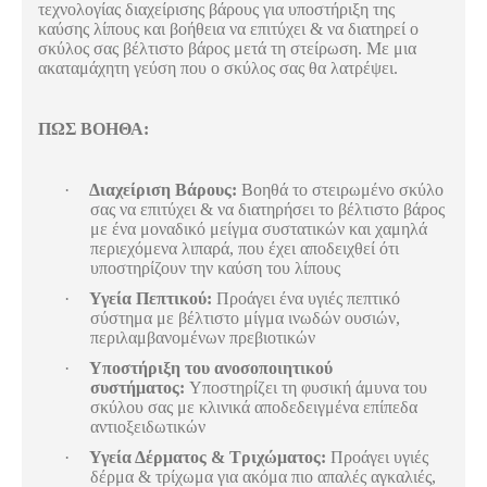
τεχνολογίας διαχείρισης βάρους για υποστήριξη της
καύσης λίπους και βοήθεια να επιτύχει & να διατηρεί ο
σκύλος σας βέλτιστο βάρος μετά τη στείρωση. Με μια
ακαταμάχητη γεύση που ο σκύλος σας θα λατρέψει.
ΠΩΣ ΒΟΗΘΑ:
·
Διαχείριση Βάρους:
Βοηθά το στειρωμένο σκύλο
σας να επιτύχει & να διατηρήσει το βέλτιστο βάρος
με ένα μοναδικό μείγμα συστατικών και χαμηλά
περιεχόμενα λιπαρά, που έχει αποδειχθεί ότι
υποστηρίζουν την καύση του λίπους
·
Υγεία Πεπτικού:
Προάγει ένα υγιές πεπτικό
σύστημα με βέλτιστο μίγμα ινωδών ουσιών,
περιλαμβανομένων πρεβιοτικών
·
Υποστήριξη του ανοσοποιητικού
συστήματος:
Υποστηρίζει τη φυσική άμυνα του
σκύλου σας με κλινικά αποδεδειγμένα επίπεδα
αντιοξειδωτικών
·
Υγεία Δέρματος & Τριχώματος:
Προάγει υγιές
δέρμα & τρίχωμα για ακόμα πιο απαλές αγκαλιές,