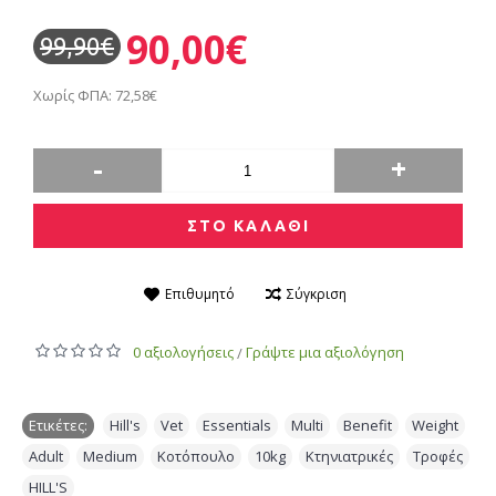
90,00€
99,90€
Χωρίς ΦΠΑ: 72,58€
-
+
ΣΤΟ ΚΑΛΑΘΙ
Επιθυμητό
Σύγκριση
0 αξιολογήσεις
Γράψτε μια αξιολόγηση
/
Ετικέτες:
Hill's
,
Vet
,
Essentials
,
Multi
,
Benefit
,
Weight
,
Adult
,
Medium
,
Κοτόπουλο
,
10kg
,
Κτηνιατρικές
,
Τροφές
,
HILL'S