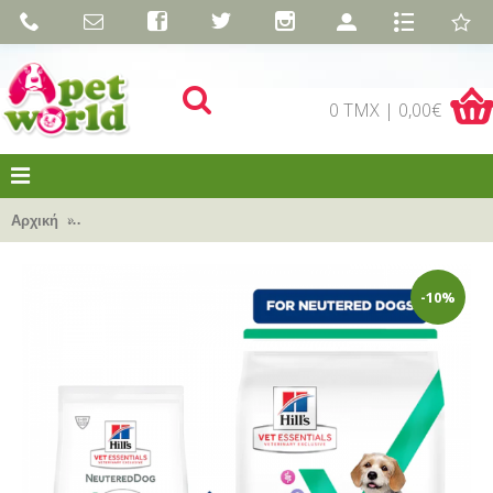
0 TMX | 0,00€
Αρχική
Hill's Vet Essentials Canine Multi Benefit + Weight Adult 
-10%