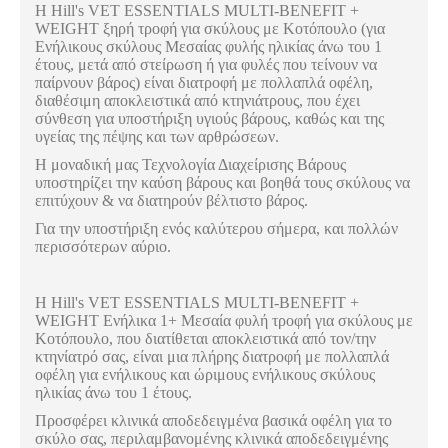
Η Hill's VET ESSENTIALS MULTI-BENEFIT +
WEIGHT ξηρή τροφή για σκύλους με Κοτόπουλο (για
Ενήλικους σκύλους Μεσαίας φυλής ηλικίας άνω του 1
έτους, μετά από στείρωση ή για φυλές που τείνουν να
παίρνουν βάρος) είναι διατροφή με πολλαπλά οφέλη,
διαθέσιμη αποκλειστικά από κτηνιάτρους, που έχει
σύνθεση για υποστήριξη υγιούς βάρους, καθώς και της
υγείας της πέψης και των αρθρώσεων.
Η μοναδική μας Τεχνολογία Διαχείρισης Βάρους
υποστηρίζει την καύση βάρους και βοηθά τους σκύλους να
επιτύχουν & να διατηρούν βέλτιστο βάρος.
Για την υποστήριξη ενός καλύτερου σήμερα, και πολλών
περισσότερων αύριο.
Η Hill's VET ESSENTIALS MULTI-BENEFIT +
WEIGHT Ενήλικα 1+ Μεσαία φυλή τροφή για σκύλους με
Κοτόπουλο, που διατίθεται αποκλειστικά από τον/την
κτηνίατρό σας, είναι μια πλήρης διατροφή με πολλαπλά
οφέλη για ενήλικους και ώριμους ενήλικους σκύλους
ηλικίας άνω του 1 έτους.
Προσφέρει κλινικά αποδεδειγμένα βασικά οφέλη για το
σκύλο σας, περιλαμβανομένης κλινικά αποδεδειγμένης