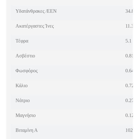
Υδατάνθρακες /ΕΕΝ
34.8 
Ακατέργαστες Ίνες
11.3 %
Τέφρα
5.1 %
Ασβέστιο
0.81 
Φωσφόρος
0.64 
Κάλιο
0.72 
Νάτριο
0.27 
Μαγνήσιο
0.122
Βιταμίνη Α
10235