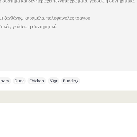
ό σύστημα και δεν περιέχει τεχνητά χρώματα, γεύσεις ή συντηρητικά.
μι ξανθάνης, καραμέλα, πολυφαινόλες τσαγιού
ικές, γεύσεις ή συντηρητικά
inary
,
Duck
,
Chicken
,
60gr
,
Pudding