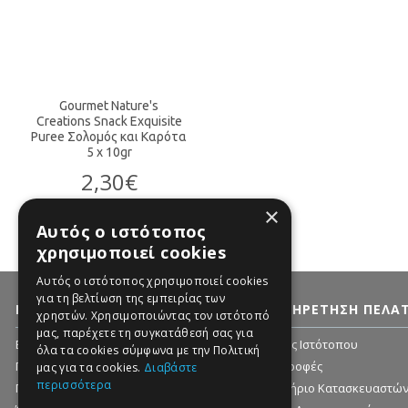
Gourmet Nature's
Creations Snack Exquisite
Puree Σολομός και Καρότα
5 x 10gr
2,30€
×
ΣΤΟ ΚΑΛΑΘΙ
Αυτός ο ιστότοπος
χρησιμοποιεί cookies
Αυτός ο ιστότοπος χρησιμοποιεί cookies
για τη βελτίωση της εμπειρίας των
ΠΛΗΡΟΦΟΡΊΕΣ
ΕΞΥΠΗΡΈΤΗΣΗ ΠΕΛΑ
χρηστών. Χρησιμοποιώντας τον ιστότοπό
μας, παρέχετε τη συγκατάθεσή σας για
Εταιρία - Ιστορικό
Χάρτης Ιστότοπου
όλα τα cookies σύμφωνα με την Πολιτική
Πληροφορίες Αποστολής
Επιστροφές
μας για τα cookies.
Διαβάστε
περισσότερα
Προσωπικά δεδομένα - Ασφάλεια
Ευρετήριο Κατασκευαστώ