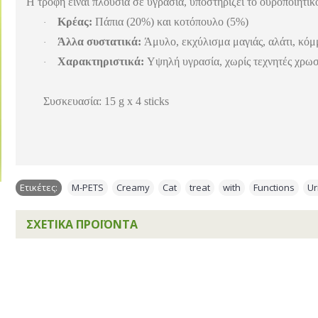
Η τροφή είναι πλούσια σε υγρασία, υποστηρίζει το ουροποιητικ
Κρέας:
Πάπια (20%) και κοτόπουλο (5%)
·
Άλλα συστατικά:
Άμυλο, εκχύλισμα μαγιάς, αλάτι, κόμ
·
Χαρακτηριστικά:
Υψηλή υγρασία, χωρίς τεχνητές χρωστ
·
Συσκευασία: 15 g x 4 sticks
Ετικέτες:
M-PETS
,
Creamy
,
Cat
,
treat
,
with
,
Functions
,
Ur
ΣΧΕΤΙΚΆ ΠΡΟΪΌΝΤΑ