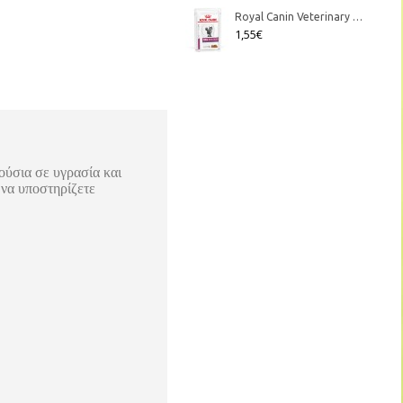
Royal Canin Veterinary Diet - Feline Renal Chicken κομματάκια σε σάλτσα 85gr
1,55€
ούσια σε υγρασία και
 να υποστηρίζετε