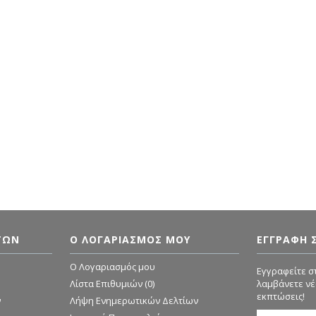
ΤΏΝ
Ο ΛΟΓΑΡΙΑΣΜΌΣ ΜΟΥ
ΕΓΓΡΑΦΗ 
O Λογαριασμός μου
Εγγραφείτε στ
Λίστα Επιθυμιών (
0
)
λαμβάνετε νέ
εκπτώσεις!
ν
Λήψη Ενημερωτικών Δελτίων