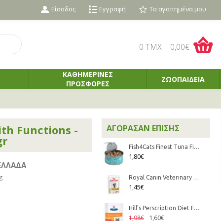
Είσοδος
Εγγραφή
Τα αγαπημένα μου
0 TMX | 0,00€
ΚΑΘΗΜΕΡΙΝΕΣ
ΖΩΟΠΑΙΔΕΙΑ
ΠΡΟΣΦΟΡΕΣ
th Functions -
ΑΓΌΡΑΣΑΝ ΕΠΊΣΗΣ
gr
Fish4Cats Finest Tuna Fillet with Crab 70gr
1,80€
ΕΛΛΑΔΑ
g
Royal Canin Veterinary Diet - Feline Urinary S/O πατέ 85gr
1,45€
Hill's Perscription Diet Feline c/d Urinary Stress με Σολωμό 85gr
1,60€
1,98€