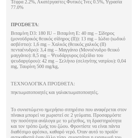
Τέφρα 2.2%, Ακατέργαστες Φυτικές Ίνες 0.5%, Υγρασία
77.0%
ΠΡΟΣΘΕΤΑ
:
Βιταμίνη
D3: 180 IU –
Βιταμίνη
Ε
: 40 mg –
Σίδηρος
(
μονοϋδρικός
θειικός
σίδηρος
(II)): 13 mg –
Ιώδιο
(
ιωδικό
ασβέστιο
): 1,6 mg –
Χαλκός
(
θειικός
χαλκός
(II)
πενταένυδρο
): 3,4 mg –
Μαγγάνιο
(
Μονοένυδρο
θειικό
μαγγάνιο
): 8,5 mg –
Ψευδάργυρος
(
οξείδιο
του
ψευδαργύρου
): 42 mg –
Σελήνιο
(
σεληνίτης
νατρίου
): 0,04
mg,
Ταυρίνη
500 mg/kg,
ΤΕΧΝΟΛΟΓΙΚΑ ΠΡΟΣΘΕΤΑ:
πηκτωματοποιητές και γαλακτωματοποιητές.
Το συνιστώμενο ημερήσιο σιτηρέσιο που αναφέρεται στον
πίνακα μπορεί να χωριστεί σε 2 γεύματα. Προσαρμόστε
την ποσότητα ανάλογα με το μέγεθος, τη δραστηριότητα
και τον τρόπο ζωής του ζώου. Φροντίστε να είναι πάντα
διαθέσιμο φρέσκο, καθαρό νερό. Όταν αυτό το προϊόν
αντικαθιστά έναν άλλο τύπο, συνιστάται η εισαγωγή του