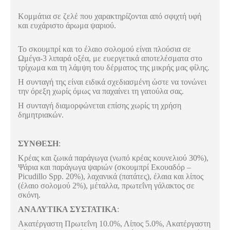
Κομμάτια σε ζελέ που χαρακτηρίζονται από σφιχτή υφή
και ευχάριστο άρωμα ψαριού.
Το σκουμπρί και το έλαιο σολομού είναι πλούσια σε
Ωμέγα-3 λιπαρά οξέα, με ευεργετικά αποτελέσματα στο
τρίχωμα και τη λάμψη του δέρματος της μικρής μας φίλης.
Η συνταγή της είναι ειδικά σχεδιασμένη ώστε να τονώνει
την όρεξη χωρίς όμως να παχαίνει τη γατούλα σας.
Η συνταγή διαμορφώνεται επίσης χωρίς τη χρήση
δημητριακών.
ΣΥΝΘΕΣΗ
:
Κρέας και ζωικά παράγωγα (νωπό κρέας κουνελιού 30%),
Ψάρια και παράγωγα ψαριών (σκουμπρί Εκουαδόρ –
Picudillo Spp. 20%), λαχανικά (πατάτες), έλαια και λίπος
(έλαιο σολομού 2%), μέταλλα, πρωτεΐνη γάλακτος σε
σκόνη.
ΑΝΑΛΥΤΙΚΑ ΣΥΣΤΑΤΙΚΑ
:
Ακατέργαστη Πρωτεΐνη 10.0%, Λίπος 5.0%, Ακατέργαστη