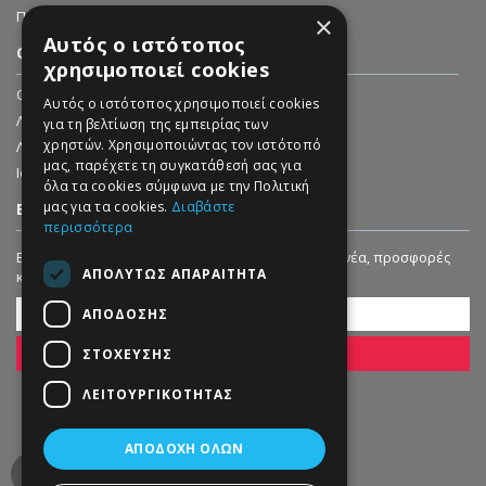
Προσφορές
×
Αυτός ο ιστότοπος
Ο ΛΟΓΑΡΙΑΣΜΌΣ ΜΟΥ
χρησιμοποιεί cookies
O Λογαριασμός μου
Αυτός ο ιστότοπος χρησιμοποιεί cookies
Λίστα Επιθυμιών (
0
)
για τη βελτίωση της εμπειρίας των
χρηστών. Χρησιμοποιώντας τον ιστότοπό
Λήψη Ενημερωτικών Δελτίων
μας, παρέχετε τη συγκατάθεσή σας για
Ιστορικό Παραγγελιών
όλα τα cookies σύμφωνα με την Πολιτική
μας για τα cookies.
Διαβάστε
ΕΓΓΡΑΦΗ ΣΤΟ NEWSLETTER
περισσότερα
Εγγραφείτε στο Newsletter μας για να λαμβάνετε νέα, προσφορές
ΑΠΟΛΎΤΩΣ ΑΠΑΡΑΊΤΗΤΑ
και εκπτώσεις!
ΑΠΌΔΟΣΗΣ
ΣΤΌΧΕΥΣΗΣ
ΕΓΓΡΑΦΗ
ΛΕΙΤΟΥΡΓΙΚΌΤΗΤΑΣ
ΑΠΟΔΟΧΉ ΌΛΩΝ