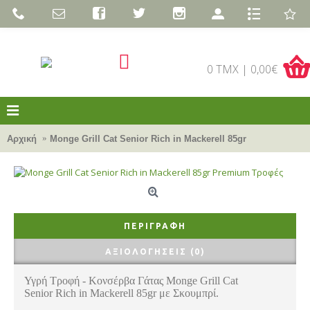
0 TMX | 0,00€
Αρχική
Monge Grill Cat Senior Rich in Mackerell 85gr
ΠΕΡΙΓΡΑΦΉ
ΑΞΙΟΛΟΓΉΣΕΙΣ (0)
Υγρή
Τροφή
-
Κονσέρβα
Γάτας
Monge Grill Cat
Senior Rich in Mackerell 85gr
με
Σκουμπρί
.