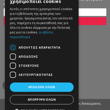
χρησιμοποιεί cookies
και εκπτώσεις!
Αυτός ο ιστότοπος χρησιμοποιεί cookies
για τη βελτίωση της εμπειρίας των
χρηστών. Χρησιμοποιώντας τον ιστότοπό
ΕΓΓΡΑΦΗ
μας, παρέχετε τη συγκατάθεσή σας για
όλα τα cookies σύμφωνα με την Πολιτική
μας για τα cookies.
Διαβάστε
περισσότερα
ΑΠΟΛΎΤΩΣ ΑΠΑΡΑΊΤΗΤΑ
ΑΠΌΔΟΣΗΣ
ΣΤΌΧΕΥΣΗΣ
ΛΕΙΤΟΥΡΓΙΚΌΤΗΤΑΣ
ΑΠΟΔΟΧΉ ΌΛΩΝ
ΑΠΌΡΡΙΨΗ ΌΛΩΝ
© 2013 - 2022 Petworld. Με επιφύλαξη παντός δικαιώματος.