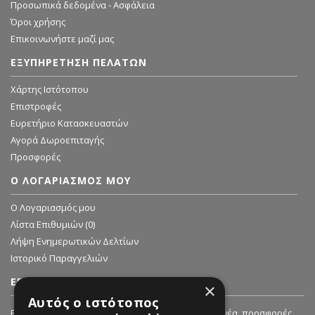
Προσωπικά δεδομένα - Ασφάλεια
Όροι χρήσης
Επικοινωνήστε μαζί μας
ΕΞΥΠΗΡΈΤΗΣΗ ΠΕΛΑΤΏΝ
Χάρτης Ιστότοπου
Επιστροφές
Ευρετήριο Κατασκευαστών
Αγορά Δωροεπιταγής
Προσφορές
Ο ΛΟΓΑΡΙΑΣΜΌΣ ΜΟΥ
O Λογαριασμός μου
Λίστα Επιθυμιών (
0
)
Λήψη Ενημερωτικών Δελτίων
Ιστορικό Παραγγελιών
ΕΓΓΡΑΦΗ ΣΤΟ NEWSLETTER
×
Αυτός ο ιστότοπος
Εγγραφείτε στο Newsletter μας για να λαμβάνετε νέα, προσφορές