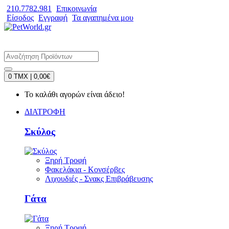
210.7782.981
Επικοινωνία
Είσοδος
Εγγραφή
Τα αγαπημένα μου
0 TMX | 0,00€
Το καλάθι αγορών είναι άδειο!
ΔΙΑΤΡΟΦΗ
Σκύλος
Ξηρή Τροφή
Φακελάκια - Κονσέρβες
Λιχουδιές - Σνακς Επιβράβευσης
Γάτα
Ξηρή Τροφή