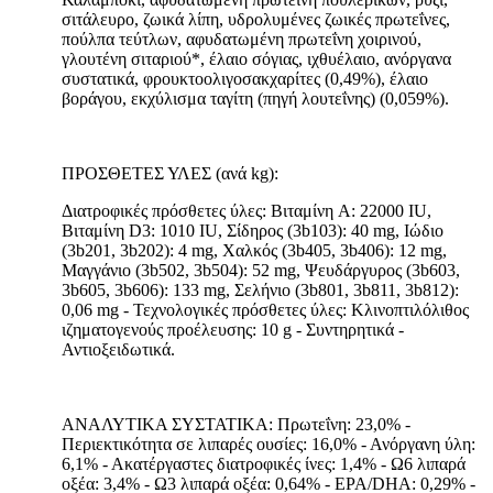
σιτάλευρο, ζωικά λίπη, υδρολυμένες ζωικές πρωτεΐνες,
πούλπα τεύτλων, αφυδατωμένη πρωτεΐνη χοιρινού,
γλουτένη σιταριού*, έλαιο σόγιας, ιχθυέλαιο, ανόργανα
συστατικά, φρουκτοολιγοσακχαρίτες (0,49%), έλαιο
βοράγου, εκχύλισμα ταγίτη (πηγή λουτεΐνης) (0,059%).
ΠΡΟΣΘΕΤΕΣ ΥΛΕΣ (ανά kg):
Διατροφικές πρόσθετες ύλες: Βιταμίνη A: 22000 IU,
Βιταμίνη D3: 1010 IU, Σίδηρος (3b103): 40 mg, Ιώδιο
(3b201, 3b202): 4 mg, Χαλκός (3b405, 3b406): 12 mg,
Μαγγάνιο (3b502, 3b504): 52 mg, Ψευδάργυρος (3b603,
3b605, 3b606): 133 mg, Σελήνιο (3b801, 3b811, 3b812):
0,06 mg - Τεχνολογικές πρόσθετες ύλες: Κλινοπτιλόλιθος
ιζηματογενούς προέλευσης: 10 g - Συντηρητικά -
Αντιοξειδωτικά.
ΑΝΑΛΥΤΙΚΑ ΣΥΣΤΑΤΙΚΑ: Πρωτεΐνη: 23,0% -
Περιεκτικότητα σε λιπαρές ουσίες: 16,0% - Ανόργανη ύλη:
6,1% - Ακατέργαστες διατροφικές ίνες: 1,4% - Ω6 λιπαρά
οξέα: 3,4% - Ω3 λιπαρά οξέα: 0,64% - EPA/DHA: 0,29% -