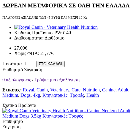
ΔΩΡΕΑΝ ΜΕΤΑΦΟΡΙΚΑ ΣΕ ΟΛΗ ΤΗΝ ΕΛΛΑΔΑ
ΓΙΑ ΑΓΟΡΕΣ ΑΞΙΑΣ ΑΝΩ ΤΩΝ 45 ΕΥΡΩ ΚΑΙ ΜΕΧΡΙ 10 Kg
Κωδικός Προϊόντος:
PW6140
Διαθεσιμότητα:
Διαθέσιμο
27,00€
Χωρίς ΦΠΑ: 21,77€
Ποσότητα
ΣΤΟ ΚΑΛΑΘΙ
Επιθυμητό
Σύγκριση
0 αξιολογήσεις
/
Γράψτε μια αξιολόγηση
Ετικέτες:
Royal
,
Canin
,
Veterinary
,
Care
,
Nutrition
,
Canine
,
Adult
,
Medium
,
Dogs
,
4kg
,
Κτηνιατρικές
,
Τροφές
,
Health
Σχετικά Προϊόντα
Επιθυμητό
Σύγκριση