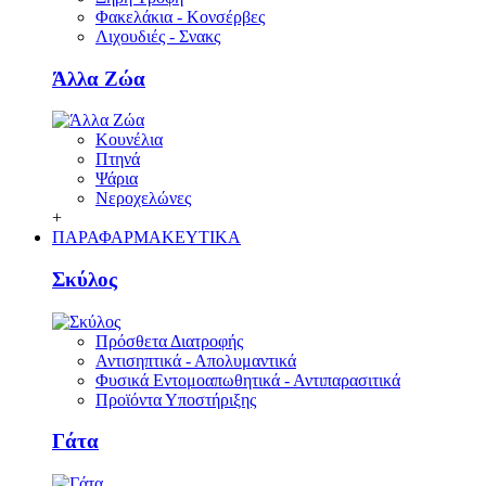
Φακελάκια - Κονσέρβες
Λιχουδιές - Σνακς
Άλλα Ζώα
Κουνέλια
Πτηνά
Ψάρια
Νεροχελώνες
+
ΠΑΡΑΦΑΡΜΑΚΕΥΤΙΚΑ
Σκύλος
Πρόσθετα Διατροφής
Αντισηπτικά - Απολυμαντικά
Φυσικά Εντομοαπωθητικά - Αντιπαρασιτικά
Προϊόντα Υποστήριξης
Γάτα