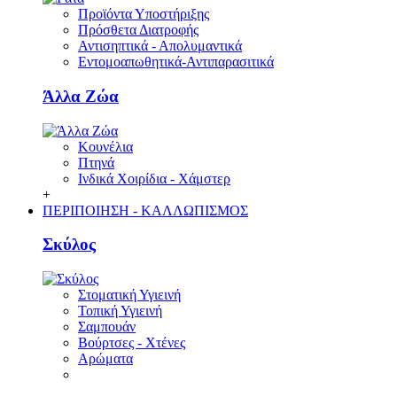
Προϊόντα Υποστήριξης
Πρόσθετα Διατροφής
Αντισηπτικά - Απολυμαντικά
Εντομοαπωθητικά-Αντιπαρασιτικά
Άλλα Ζώα
Κουνέλια
Πτηνά
Ινδικά Χοιρίδια - Χάμστερ
+
ΠΕΡΙΠΟΙΗΣΗ - ΚΑΛΛΩΠΙΣΜΟΣ
Σκύλος
Στοματική Υγιεινή
Τοπική Υγιεινή
Σαμπουάν
Βούρτσες - Χτένες
Αρώματα