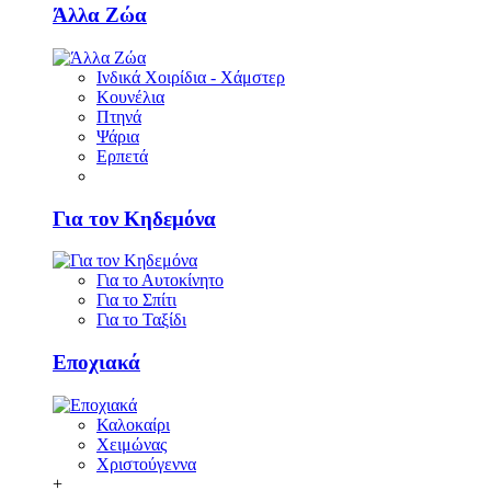
Άλλα Ζώα
Ινδικά Χοιρίδια - Χάμστερ
Κουνέλια
Πτηνά
Ψάρια
Ερπετά
Για τον Κηδεμόνα
Για το Αυτοκίνητο
Για το Σπίτι
Για το Ταξίδι
Εποχιακά
Καλοκαίρι
Χειμώνας
Χριστούγεννα
+