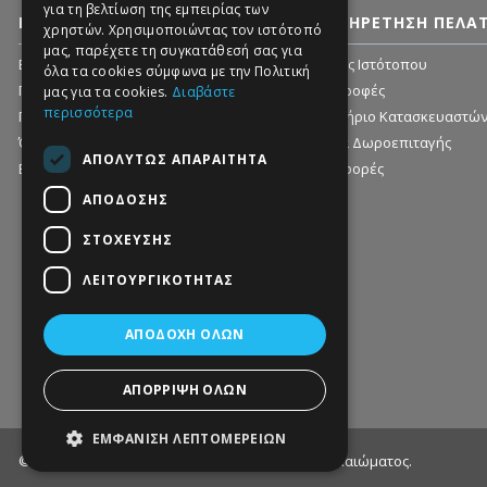
για τη βελτίωση της εμπειρίας των
ΠΛΗΡΟΦΟΡΊΕΣ
ΕΞΥΠΗΡΈΤΗΣΗ ΠΕΛΑ
χρηστών. Χρησιμοποιώντας τον ιστότοπό
μας, παρέχετε τη συγκατάθεσή σας για
Εταιρία - Ιστορικό
Χάρτης Ιστότοπου
όλα τα cookies σύμφωνα με την Πολιτική
Πληροφορίες Αποστολής
Επιστροφές
μας για τα cookies.
Διαβάστε
περισσότερα
Προσωπικά δεδομένα - Ασφάλεια
Ευρετήριο Κατασκευαστώ
Όροι χρήσης
Αγορά Δωροεπιταγής
ΑΠΟΛΎΤΩΣ ΑΠΑΡΑΊΤΗΤΑ
Επικοινωνήστε μαζί μας
Προσφορές
ΑΠΌΔΟΣΗΣ
ΣΤΌΧΕΥΣΗΣ
ΛΕΙΤΟΥΡΓΙΚΌΤΗΤΑΣ
ΑΠΟΔΟΧΉ ΌΛΩΝ
ΑΠΌΡΡΙΨΗ ΌΛΩΝ
ΕΜΦΆΝΙΣΗ ΛΕΠΤΟΜΕΡΕΙΏΝ
© 2013 - 2022 Petworld. Με επιφύλαξη παντός δικαιώματος.