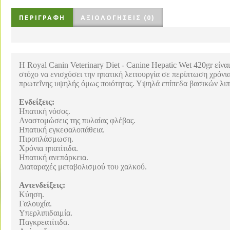
ΠΕΡΙΓΡΑΦΉ
ΑΞΙΟΛΟΓΉΣΕΙΣ (0)
H Royal Canin Veterinary Diet - Canine Hepatic Wet 420gr είνα
στόχο να ενισχύσει την ηπατική λειτουργία σε περίπτωση χρόνι
πρωτεΐνης υψηλής όμως ποιότητας. Υψηλά επίπεδα βασικών λιπ
Ενδείξεις:
Ηπατική νόσος.
Αναστομώσεις της πυλαίας φλέβας.
Ηπατική εγκεφαλοπάθεια.
Πιροπλάσμωση.
Χρόνια ηπατίτιδα.
Ηπατική ανεπάρκεια.
Διαταραχές μεταβολισμού του χαλκού.
Αντενδείξεις:
Κύηση.
Γαλουχία.
Υπερλιπιδαιμία.
Παγκρεατίτιδα.