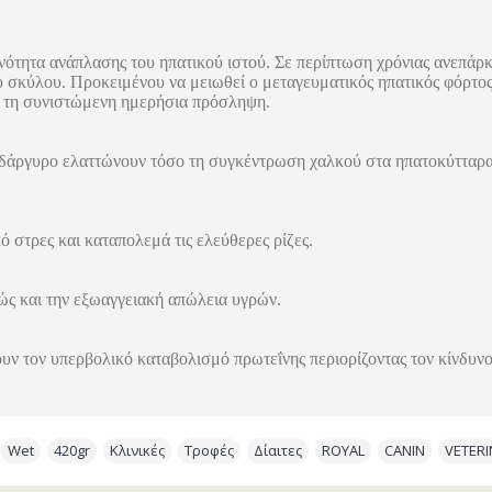
νότητα ανάπλασης του ηπατικού ιστού. Σε περίπτωση χρόνιας ανεπάρκε
υ σκύλου. Προκειμένου να μειωθεί ο μεταγευματικός ηπατικός φόρτος,
ν τη συνιστώμενη ημερήσια πρόσληψη.
δάργυρο ελαττώνουν τόσο τη συγκέντρωση χαλκού στα ηπατοκύτταρα 
 στρες και καταπολεμά τις ελεύθερες ρίζες.
ώς και την εξωαγγειακή απώλεια υγρών.
πουν τον υπερβολικό καταβολισμό πρωτεΐνης περιορίζοντας τον κίνδυν
,
Wet
,
420gr
,
Κλινικές
,
Τροφές
,
Δίαιτες
,
ROYAL
,
CANIN
,
VETER