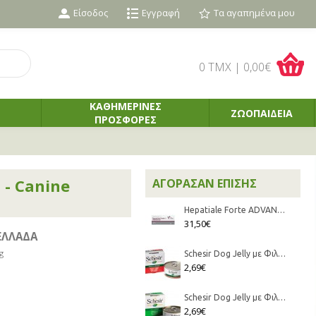
Είσοδος
Εγγραφή
Τα αγαπημένα μου
0 TMX | 0,00€
ΚΑΘΗΜΕΡΙΝΕΣ
ΖΩΟΠΑΙΔΕΙΑ
ΠΡΟΣΦΟΡΕΣ
 - Canine
ΑΓΌΡΑΣΑΝ ΕΠΊΣΗΣ
Hepatiale Forte ADVANCED - 30 δισκία
31,50€
ΕΛΛΑΔΑ
g
Schesir Dog Jelly με Φιλετάκια Κοτόπουλο και Μοσχάρι σε Ζελέ (150gr κονσέρβα)
2,69€
Schesir Dog Jelly με Φιλετάκια Κοτόπουλο σε Ζελέ (150gr κονσέρβα)
2,69€