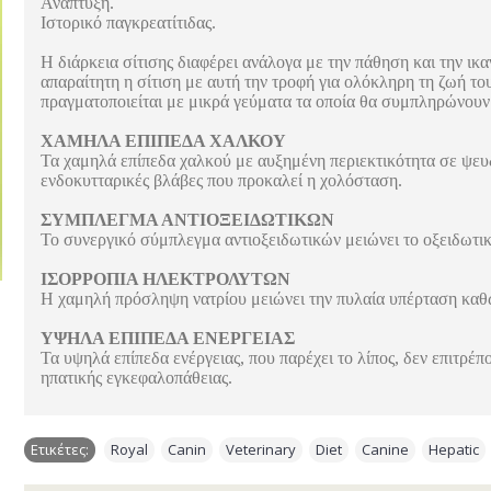
Ανάπτυξη.
Ιστορικό παγκρεατίτιδας.
Η διάρκεια σίτισης διαφέρει ανάλογα με την πάθηση και την ικα
απαραίτητη η σίτιση με αυτή την τροφή για ολόκληρη τη ζωή το
πραγματοποιείται με μικρά γεύματα τα οποία θα συμπληρώνου
ΧΑΜΗΛΑ ΕΠΙΠΕΔΑ ΧΑΛΚΟΥ
Τα χαμηλά επίπεδα χαλκού με αυξημένη περιεκτικότητα σε ψευ
ενδοκυτταρικές βλάβες που προκαλεί η χολόσταση.
ΣΥΜΠΛΕΓΜΑ ΑΝΤΙΟΞΕΙΔΩΤΙΚΩΝ
Το συνεργικό σύμπλεγμα αντιοξειδωτικών μειώνει το οξειδωτικό
ΙΣΟΡΡΟΠΙΑ ΗΛΕΚΤΡΟΛΥΤΩΝ
Η χαμηλή πρόσληψη νατρίου μειώνει την πυλαία υπέρταση καθ
ΥΨΗΛΑ ΕΠΙΠΕΔΑ ΕΝΕΡΓΕΙΑΣ
Τα υψηλά επίπεδα ενέργειας, που παρέχει το λίπος, δεν επιτρέ
ηπατικής εγκεφαλοπάθειας.
Ετικέτες:
Royal
,
Canin
,
Veterinary
,
Diet
,
Canine
,
Hepatic