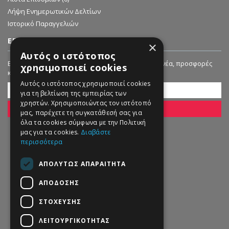
Λήψη Ενημερωτικών Δελτίων
Ιστορικό Παραγγελιών
ΕΓΓΡΑΦΗ ΣΤΟ NEWSLETTER
×
Αυτός ο ιστότοπος
Εγγραφείτε στο Newsletter μας για να λαμβάνετε νέα, προσφορές
χρησιμοποιεί cookies
και εκπτώσεις!
Αυτός ο ιστότοπος χρησιμοποιεί cookies
για τη βελτίωση της εμπειρίας των
χρηστών. Χρησιμοποιώντας τον ιστότοπό
ΕΓΓΡΑΦΗ
μας, παρέχετε τη συγκατάθεσή σας για
όλα τα cookies σύμφωνα με την Πολιτική
μας για τα cookies.
Διαβάστε
περισσότερα
ΑΠΟΛΎΤΩΣ ΑΠΑΡΑΊΤΗΤΑ
ΑΠΌΔΟΣΗΣ
ΣΤΌΧΕΥΣΗΣ
ΛΕΙΤΟΥΡΓΙΚΌΤΗΤΑΣ