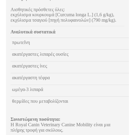
Αισθητικές πρόσθετες ύλες:
εκχύλισμα κουρκουμά [Curcuma longa L.] (1,6 g/kg),
εκχύλισμα τσαγιού [πηγή πολυφαινολών] (790 mg/kg).
Αναλυτικά συστατικά
πρωτεΐνη
ακατέργαστες λιπαρές ουσίες
ακατέργαστες ίνες
ακατέργαστη τέφρα
ωμέγα-3 λιπαρά
θερμίδες που μεταβολίζονται
Συνιστώμενη ποσότητα:
Η Royal Canin Veterinary Canine Mobility είναι μια
πλήρης τροφή για σκύλους.