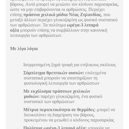
βάρους. Αυτό μπορεί να μειώσει τον κίνδυνο παχυσαρκίας,
ώστε να μην επιβαρύνονται οι αρθρώσεις. Περιέχει
επίσης
πράσινα χειλικά μύδια Νέας Ζηλανδίας
, που
μεταξύ άλλων περιέχει γλυκοζαμίνη ως φυσικό συστατικό
των αρθρώσεων. Τα πολύτιμα
ωμέγα-3 λιπαρά
οξέα
μπορούν επίσης να συμβάλλουν στην κανονική
λειτουργία των αρθρώσεων.
Με λίγα λόγια
Ισορροπημένη ξηρά τροφή για ενήλικους σκύλους
·
Σύμπλεγμα θρεπτικών ουσιών:
επιλεγμένα
·
συστατικά μπορούν να υποστηρίζουν τη
φυσιολογική λειτουργία των αρθρώσεων
Με εκχύλισμα πράσινων χειλικών
·
μυδιών:
παρέχει γλυκοζαμίνη, ένα φυσικό
συστατικό των αρθρώσεων
Μέτρια περιεκτικότητα σε θερμίδες
: μπορεί να
·
διευκολύνει τη διαχείριση του βάρους,
προκειμένου να μειωθεί ο κίνδυνος παχυσαρκίας
Πολύτιμα ωμέγα-3 λιπαρά οξέα:
μπορούν να
·