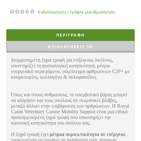
0 αξιολογήσεις
Γράψτε μια αξιολόγηση
/
ΠΕΡΙΓΡΑΦΉ
ΑΞΙΟΛΟΓΉΣΕΙΣ (0)
Ισορροπημένη ξηρά τροφή για ενήλικους σκύλους,
υποστηρίζει τη φυσιολογική κινητικότητα, μέτριο
ενεργειακό περιεχόμενο, σύμπλεγμα αρθρώσεων C2P+ με
κουρκουμίνη, κολλαγόνο & πολυφαινόλες
Όπως και στους ανθρώπους, το υπερβολικό βάρος μπορεί
να οδηγήσει και τους σκύλους σε σωματικές βλάβες,
μεταξύ άλλων στην επιβάρυνση των αρθρώσεων. Η Royal
Canin Veterinary Canine Mobility Support είναι μια ειδικά
προσαρμοσμένη ξηρά τροφή που υποστηρίζει την
κανονική κινητικότητα του σκύλου σας.
Η ξηρά τροφή έχει
μέτρια περιεκτικότητα σε ενέργεια
,
προκειμένου να προάγει τη διατήρηση ενός ιδανικού