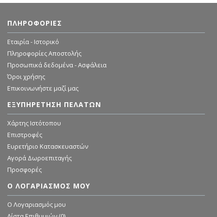
ΠΛΗΡΟΦΟΡΊΕΣ
Εταιρία - Ιστορικό
Πληροφορίες Αποστολής
Προσωπικά δεδομένα - Ασφάλεια
Όροι χρήσης
Επικοινωνήστε μαζί μας
ΕΞΥΠΗΡΈΤΗΣΗ ΠΕΛΑΤΏΝ
Χάρτης Ιστότοπου
Επιστροφές
Ευρετήριο Κατασκευαστών
Αγορά Δωροεπιταγής
Προσφορές
Ο ΛΟΓΑΡΙΑΣΜΌΣ ΜΟΥ
O Λογαριασμός μου
Λίστα Επιθυμιών (
0
)