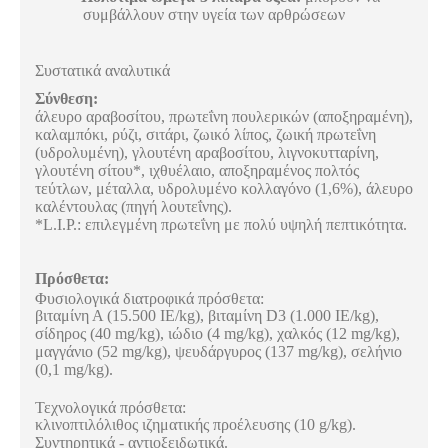
συμβάλλουν στην υγεία των αρθρώσεων
Συστατικά αναλυτικά
Σύνθεση:
άλευρο αραβοσίτου, πρωτεΐνη πουλερικών (αποξηραμένη),
καλαμπόκι, ρύζι, σιτάρι, ζωικό λίπος, ζωική πρωτεΐνη
(υδρολυμένη), γλουτένη αραβοσίτου, λιγνοκυτταρίνη,
γλουτένη σίτου*, ιχθυέλαιο, αποξηραμένος πολτός
τεύτλων, μέταλλα, υδρολυμένο κολλαγόνο (1,6%), άλευρο
καλέντουλας (πηγή λουτεΐνης).
*L.I.P.: επιλεγμένη πρωτεΐνη με πολύ υψηλή πεπτικότητα.
Πρόσθετα:
Φυσιολογικά διατροφικά πρόσθετα:
βιταμίνη Α (15.500 IΕ/kg), βιταμίνη D3 (1.000 IΕ/kg),
σίδηρος (40 mg/kg), ιώδιο (4 mg/kg), χαλκός (12 mg/kg),
μαγγάνιο (52 mg/kg), ψευδάργυρος (137 mg/kg), σελήνιο
(0,1 mg/kg).
Τεχνολογικά πρόσθετα:
κλινοπτιλόλιθος ιζηματικής προέλευσης (10 g/kg).
Συντηρητικά - αντιοξειδωτικά.