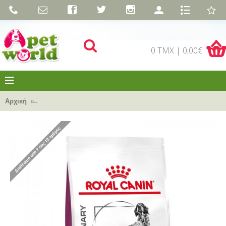
0 TMX | 0,00€
Αρχική
Royal Canin Veterinary Health Nutrition - Canine Mobility Su