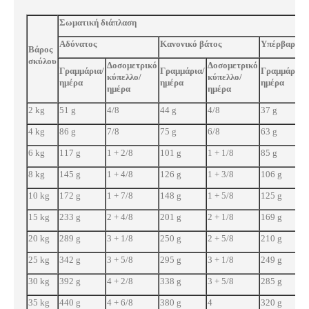
Σωματική διάπλαση
Αδύνατος
Κανονικό βάτος
Υπέρβαρος
Βάρος
σκύλου
Δοσομετρικό
Δοσομετρικό
Γραμμάρια/
Γραμμάρια/
Γραμμάρια/
κύπελλο/
κύπελλο/
ημέρα
ημέρα
ημέρα
ημέρα
ημέρα
2 kg
51 g
4/8
44 g
4/8
37 g
4 kg
86 g
7/8
75 g
6/8
63 g
6 kg
117 g
1 + 2/8
101 g
1 + 1/8
85 g
8 kg
145 g
1 + 4/8
126 g
1 + 3/8
106 g
10 kg
172 g
1 + 7/8
148 g
1 + 5/8
125 g
15 kg
233 g
2 + 4/8
201 g
2 + 1/8
169 g
20 kg
289 g
3 + 1/8
250 g
2 + 5/8
210 g
25 kg
342 g
3 + 5/8
295 g
3 + 1/8
249 g
30 kg
392 g
4 + 2/8
338 g
3 + 5/8
285 g
35 kg
440 g
4 + 6/8
380 g
4
320 g