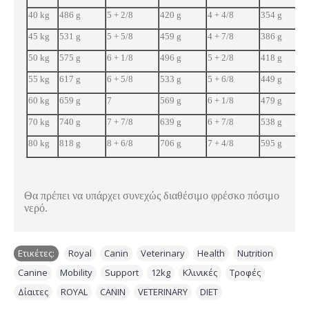
40 kg
486 g
5 + 2/8
420 g
4 + 4/8
354 g
45 kg
531 g
5 + 5/8
459 g
4 + 7/8
386 g
50 kg
575 g
6 + 1/8
496 g
5 + 2/8
418 g
55 kg
617 g
6 + 5/8
533 g
5 + 6/8
449 g
60 kg
659 g
7
569 g
6 + 1/8
479 g
70 kg
740 g
7 + 7/8
639 g
6 + 7/8
538 g
80 kg
818 g
8 + 6/8
706 g
7 + 4/8
595 g
Θα πρέπει να υπάρχει συνεχώς διαθέσιμο φρέσκο πόσιμο
νερό.
Ετικέτες:
Royal
,
Canin
,
Veterinary
,
Health
,
Nutrition
,
Canine
,
Mobility
,
Support
,
12kg
,
Κλινικές
,
Τροφές
,
Δίαιτες
,
ROYAL
,
CANIN
,
VETERINARY
,
DIET