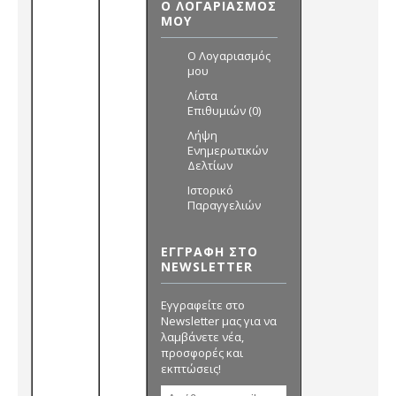
Ο ΛΟΓΑΡΙΑΣΜΌΣ
ΜΟΥ
O Λογαριασμός
μου
Λίστα
Επιθυμιών (
0
)
Λήψη
Ενημερωτικών
Δελτίων
Ιστορικό
Παραγγελιών
ΕΓΓΡΑΦΗ ΣΤΟ
NEWSLETTER
Εγγραφείτε στο
Newsletter μας για να
λαμβάνετε νέα,
προσφορές και
εκπτώσεις!