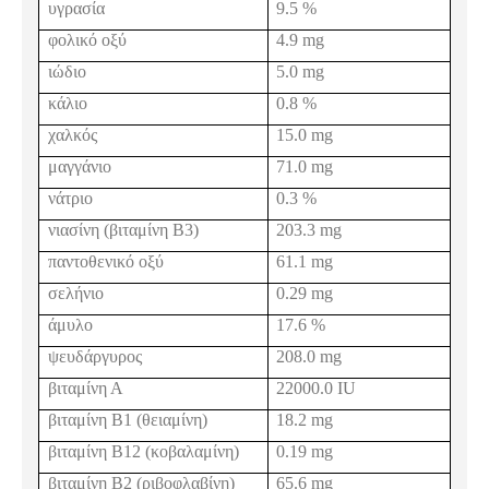
υγρασία
9.5 %
φολικό οξύ
4.9
mg
ιώδιο
5.0
mg
κάλιο
0.8 %
χαλκός
15.0
mg
μαγγάνιο
71.0
mg
νάτριο
0.3 %
νιασίνη (βιταμίνη Β3)
203.3
mg
παντοθενικό οξύ
61.1
mg
σελήνιο
0.29
mg
άμυλο
17.6 %
ψευδάργυρος
208.0
mg
βιταμίνη Α
22000.0
IU
βιταμίνη Β1 (θειαμίνη)
18.2
mg
βιταμίνη Β12 (κοβαλαμίνη)
0.19
mg
βιταμίνη Β2 (ριβοφλαβίνη)
65.6
mg