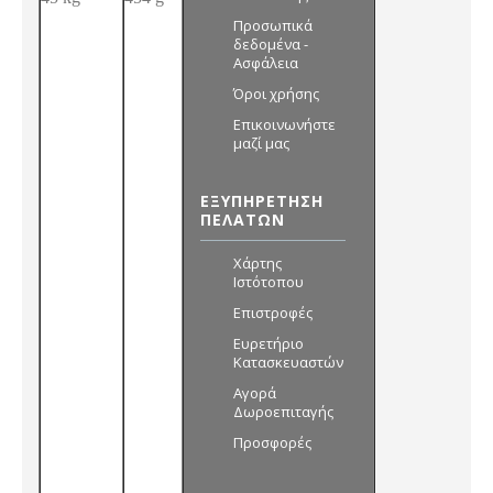
Προσωπικά
δεδομένα -
Ασφάλεια
Όροι χρήσης
Επικοινωνήστε
μαζί μας
ΕΞΥΠΗΡΈΤΗΣΗ
ΠΕΛΑΤΏΝ
Χάρτης
Ιστότοπου
Επιστροφές
Ευρετήριο
Κατασκευαστών
Αγορά
Δωροεπιταγής
Προσφορές