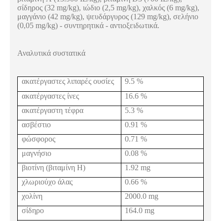
σίδηρος (32
mg
/
kg
), ιώδιο (2,5
mg
/
kg
), χαλκός (6
mg
/
kg
),
μαγγάνιο (42
mg
/
kg
), ψευδάργυρος (129
mg
/
kg
), σελήνιο
(0,05
mg
/
kg
) - συντηρητικά - αντιοξειδωτικά.
Αναλυτικά συστατικά
ακατέργαστες λιπαρές ουσίες
9.5 %
ακατέργαστες ίνες
16.6 %
ακατέργαστη τέφρα
5.3 %
ασβέστιο
0.91 %
φώσφορος
0.71 %
μαγνήσιο
0.08 %
βιοτίνη (βιταμίνη Η)
1.92
mg
χλωριούχο άλας
0.66 %
χολίνη
2000.0
mg
σίδηρο
164.0
mg