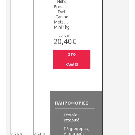
Hill's
Prescription
Diet
Canine
Metabolic
Mini 1kg
22,60€
20,40€
ΣΤΟ
ΚΑΛΑΘΙ
ΠΛΗΡΟΦΟΡΊΕΣ
Εταιρία -
Ιστορικό
Πληροφορίες
Αποστολής
45 kg
454 g