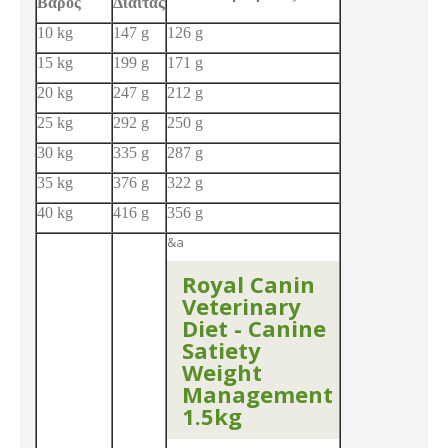
Βάρος
Δίαιτας
10 kg
147 g
126 g
15 kg
199 g
171 g
20 kg
247 g
212 g
25 kg
292 g
250 g
30 kg
335 g
287 g
35 kg
376 g
322 g
40 kg
416 g
356 g
&a
Royal Canin
Veterinary
Diet - Canine
Satiety
Weight
Management
1.5kg