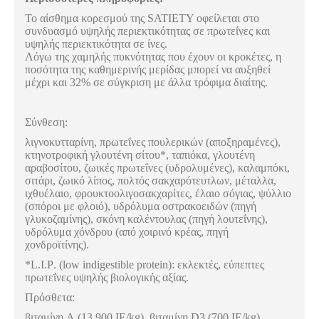
Το αίσθημα κορεσμού της SATIETY οφείλεται στο
συνδυασμό υψηλής περιεκτικότητας σε πρωτεΐνες και
υψηλής περιεκτικότητα σε ίνες.
Λόγω της χαμηλής πυκνότητας που έχουν οι κροκέτες, η
ποσότητα της καθημερινής μερίδας μπορεί να αυξηθεί
μέχρι και 32% σε σύγκριση με άλλα τρόφιμα διαίτης.
Σύνθεση:
λιγνοκυτταρίνη, πρωτεΐνες πουλερικών (αποξηραμένες),
κτηνοτροφική γλουτένη σίτου*, ταπιόκα, γλουτένη
αραβοσίτου, ζωικές πρωτεΐνες (υδρολυμένες), καλαμπόκι,
σιτάρι, ζωικό λίπος, πολτός σακχαρότευτλων, μέταλλα,
ιχθυέλαιο, φρουκτοολιγοσακχαρίτες, έλαιο σόγιας, ψύλλιο
(σπόροι με φλοιό), υδρόλυμα οστρακοειδών (πηγή
γλυκοζαμίνης), σκόνη καλέντουλας (πηγή λουτεΐνης),
υδρόλυμα χόνδρου (από χοιρινό κρέας, πηγή
χονδροϊτίνης).
*
L
.
I
.
P
. (
low
indigestible
protein
): εκλεκτές, εύπεπτες
πρωτεΐνες υψηλής βιολογικής αξίας.
Πρόσθετα:
βιταμίνη
A
(13.900
IE
/
kg
), βιταμίνη
D
3 (700
IE
/
kg
),