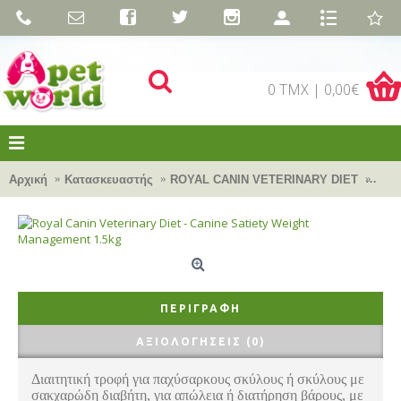
0 TMX | 0,00€
Αρχική
Κατασκευαστής
ROYAL CANIN VETERINARY DIET
Roya
ΠΕΡΙΓΡΑΦΉ
ΑΞΙΟΛΟΓΉΣΕΙΣ (0)
Διαιτητική τροφή για παχύσαρκους σκύλους ή σκύλους με
σακχαρώδη διαβήτη, για απώλεια ή διατήρηση βάρους, με