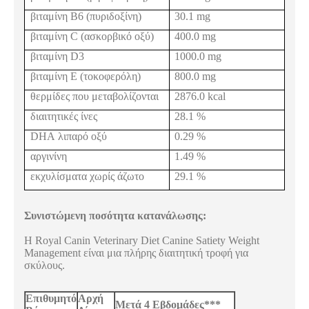
βιταμίνη Β6 (πυριδοξίνη)
30.1
mg
βιταμίνη
C
(ασκορβικό οξύ)
400.0
mg
βιταμίνη
D
3
1000.0
mg
βιταμίνη Ε (τοκοφερόλη)
800.0
mg
θερμίδες που μεταβολίζονται
2876.0
kcal
διαιτητικές ίνες
28.1 %
DHA
λιπαρό οξύ
0.29 %
αργινίνη
1.49 %
εκχυλίσματα χωρίς άζωτο
29.1 %
Συνιστώμενη ποσότητα κατανάλωσης:
Η
Royal
Canin
Veterinary
Diet
Canine Satiety
Weight
Management
είναι μια πλήρης διαιτητική τροφή για
σκύλους.
Επιθυμητό
Αρχή
Μετά 4 Εβδομάδες***