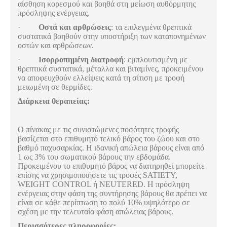
αίσθηση κορεσμού και βοηθά στη μείωση αυθόρμητης
πρόσληψης ενέργειας.
·
Οστά και αρθρώσεις
: τα επιλεγμένα θρεπτικά
συστατικά βοηθούν στην υποστήριξη των καταπονημένων
οστών και αρθρώσεων.
·
Ισορροπημένη διατροφή
: εμπλουτισμένη με
θρεπτικά συστατικά, μέταλλα και βιταμίνες, προκειμένου
να αποφευχθούν ελλείψεις κατά τη σίτιση με τροφή
μειωμένη σε θερμίδες.
Διάρκεια θεραπείας:
Ο πίνακας με τις συνιστώμενες ποσότητες τροφής
βασίζεται στο επιθυμητό τελικό βάρος του ζώου και στο
βαθμό παχυσαρκίας. Η ιδανική απώλεια βάρους είναι από
1 ως 3% του σωματικού βάρους την εβδομάδα.
Προκειμένου το επιθυμητό βάρος να διατηρηθεί μπορείτε
επίσης να χρησιμοποιήσετε τις τροφές SATIETY,
WEIGHT CONTROL ή NEUTERED. Η πρόσληψη
ενέργειας στην φάση της συντήρησης βάρους θα πρέπει να
είναι σε κάθε περίπτωση το πολύ 10% υψηλότερο σε
σχέση με την τελευταία φάση απώλειας βάρους.
Περισσότερες πληροφορίες: