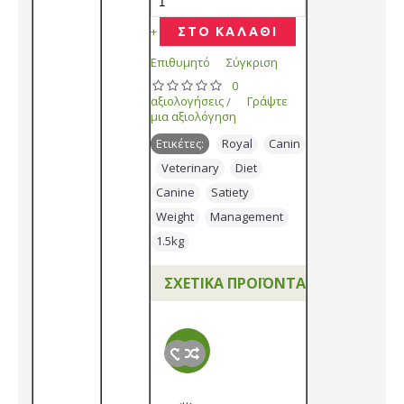
+
ΣΤΟ ΚΑΛΑΘΙ
Επιθυμητό
Σύγκριση
0
αξιολογήσεις
Γράψτε
/
μια αξιολόγηση
Ετικέτες:
Royal
,
Canin
,
Veterinary
,
Diet
,
Canine
,
Satiety
,
Weight
,
Management
,
1.5kg
ΣΧΕΤΙΚΆ ΠΡΟΪΌΝΤΑ
-10%