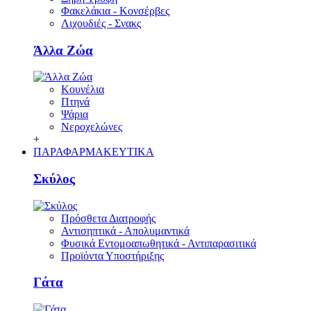
Φακελάκια - Κονσέρβες
Λιχουδιές - Σνακς
Άλλα Ζώα
Κουνέλια
Πτηνά
Ψάρια
Νεροχελώνες
+
ΠΑΡΑΦΑΡΜΑΚΕΥΤΙΚΑ
Σκύλος
Πρόσθετα Διατροφής
Αντισηπτικά - Απολυμαντικά
Φυσικά Εντομοαπωθητικά - Αντιπαρασιτικά
Προϊόντα Υποστήριξης
Γάτα