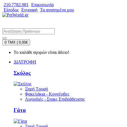
210.7782.981
Επικοινωνία
Είσοδος
Εγγραφή
Τα αγαπημένα μου
0 TMX | 0,00€
Το καλάθι αγορών είναι άδειο!
ΔΙΑΤΡΟΦΗ
Σκύλος
Ξηρή Τροφή
Φακελάκια - Κονσέρβες
Λιχουδιές - Σνακς Επιβράβευσης
Γάτα
Ξηρή Τροφή