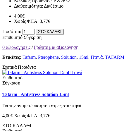
Κωδικός Προϊόντος:
PW2632
Διαθεσιμότητα:
Διαθέσιμο
4,00€
Χωρίς ΦΠΑ: 3,77€
Ποσότητα
ΣΤΟ ΚΑΛΑΘΙ
Επιθυμητό
Σύγκριση
0 αξιολογήσεις
/
Γράψτε μια αξιολόγηση
Ετικέτες:
Tafarm
,
Pterophene
,
Solution
,
15ml
,
Πτηνά
,
TAFARM
Σχετικά Προϊόντα
Επιθυμητό
Σύγκριση
Tafarm - Antistress Solution 15ml
Για την αντιμετώπιση του στρες στα πτηνά. ..
4,00€
Χωρίς ΦΠΑ: 3,77€
ΣΤΟ ΚΑΛΑΘΙ
Επιθυμητό