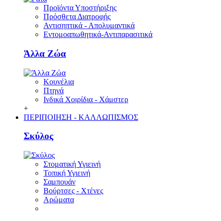
Προϊόντα Υποστήριξης
Πρόσθετα Διατροφής
Αντισηπτικά - Απολυμαντικά
Εντομοαπωθητικά-Αντιπαρασιτικά
Άλλα Ζώα
Κουνέλια
Πτηνά
Ινδικά Χοιρίδια - Χάμστερ
+
ΠΕΡΙΠΟΙΗΣΗ - ΚΑΛΛΩΠΙΣΜΟΣ
Σκύλος
Στοματική Υγιεινή
Τοπική Υγιεινή
Σαμπουάν
Βούρτσες - Χτένες
Αρώματα