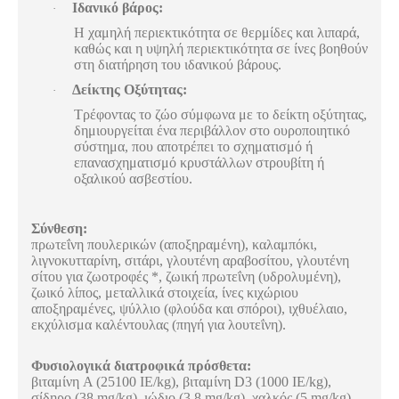
Ιδανικό βάρος:
·
Η χαμηλή περιεκτικότητα σε θερμίδες και λιπαρά,
καθώς και η υψηλή περιεκτικότητα σε ίνες βοηθούν
στη διατήρηση του ιδανικού βάρους.
Δείκτης Οξύτητας:
·
Τρέφοντας το ζώο σύμφωνα με το δείκτη οξύτητας,
δημιουργείται ένα περιβάλλον στο ουροποιητικό
σύστημα, που αποτρέπει το σχηματισμό ή
επανασχηματισμό κρυστάλλων στρουβίτη ή
οξαλικού ασβεστίου.
Σύνθεση:
πρωτεΐνη πουλερικών (αποξηραμένη), καλαμπόκι,
λιγνοκυτταρίνη, σιτάρι, γλουτένη αραβοσίτου, γλουτένη
σίτου για ζωοτροφές *, ζωική πρωτεΐνη (υδρολυμένη),
ζωικό λίπος, μεταλλικά στοιχεία, ίνες κιχώριου
αποξηραμένες, ψύλλιο (φλούδα και σπόροι), ιχθυέλαιο,
εκχύλισμα καλέντουλας (πηγή για λουτεΐνη).
Φυσιολογικά διατροφικά πρόσθετα:
βιταμίνη A (25100 IE/kg), βιταμίνη D3 (1000 IE/kg),
σίδηρο (38 mg/kg), ιώδιο (3,8 mg/kg), χαλκός (5 mg/kg),