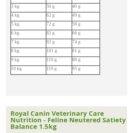
3 kg
50 g
40 g
4 kg
62 g
49 g
5 kg
72 g
58 g
6 kg
82 g
66 g
7 kg
92 g
74 g
8 kg
101 g
81 g
9 kg
110 g
88 g
10 kg
119 g
95 g
Royal Canin Veterinary Care
Nutrition - Feline Neutered Satiety
Balance 1.5kg