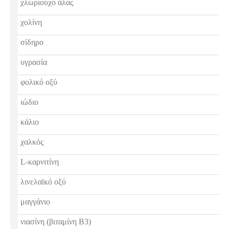
χλωριούχο άλας
χολίνη
σίδηρο
υγρασία
φολικό οξύ
ιώδιο
κάλιο
χαλκός
L-καρνιτίνη
λινελαϊκό οξύ
μαγγάνιο
νιασίνη (βιταμίνη Β3)