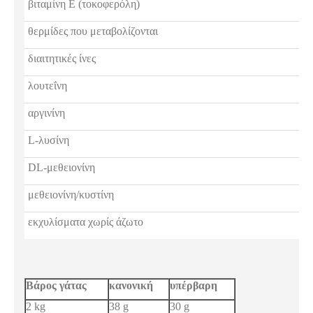
βιταμίνη Ε (τοκοφερόλη)
θερμίδες που μεταβολίζονται
διαιτητικές ίνες
λουτεΐνη
αργινίνη
L-λυσίνη
DL-μεθειονίνη
μεθειονίνη/κυστίνη
εκχυλίσματα χωρίς άζωτο
Βάρος γάτας
κανονική
υπέρβαρη
2 kg
38 g
30 g