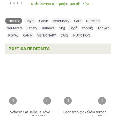
0 αξιολογήσεις
Γράψτε μια αξιολόγηση
/
Ετικέτες:
Royal
,
Canin
,
Veterinary
,
Care
,
Nutrition
,
Neutered
,
Satiety
,
Balance
,
5kg
,
Ξηρή
,
τροφή)
,
Τροφές
,
ROYAL
,
CANIN
,
VETERINARY
,
CARE
,
NUTRITION
ΣΧΕΤΙΚΆ ΠΡΟΪΌΝΤΑ
Schesir Cat Jelly με Τόνο
Leonardo φακελάκι γάτας