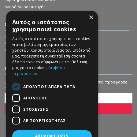
Αγορά Δωροεπιταγής
Προσφορές
×
Αυτός ο ιστότοπος
Ο ΛΟΓΑΡΙΑΣΜΌΣ ΜΟΥ
χρησιμοποιεί cookies
O Λογαριασμός μου
Αυτός ο ιστότοπος χρησιμοποιεί cookies
Λίστα Επιθυμιών (
0
)
για τη βελτίωση της εμπειρίας των
χρηστών. Χρησιμοποιώντας τον ιστότοπό
Λήψη Ενημερωτικών Δελτίων
μας, παρέχετε τη συγκατάθεσή σας για
Ιστορικό Παραγγελιών
όλα τα cookies σύμφωνα με την Πολιτική
μας για τα cookies.
Διαβάστε
ΕΓΓΡΑΦΗ ΣΤΟ NEWSLETTER
περισσότερα
Εγγραφείτε στο Newsletter μας για να λαμβάνετε νέα, προσφορές
ΑΠΟΛΎΤΩΣ ΑΠΑΡΑΊΤΗΤΑ
και εκπτώσεις!
ΑΠΌΔΟΣΗΣ
ΣΤΌΧΕΥΣΗΣ
ΕΓΓΡΑΦΗ
ΛΕΙΤΟΥΡΓΙΚΌΤΗΤΑΣ
ΑΠΟΔΟΧΉ ΌΛΩΝ