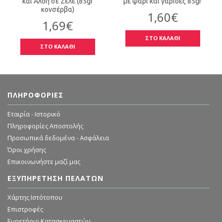
και Αλόη σε Ζελέ (85gr
με ψάρι και γαρίδες 85gr
κονσέρβα)
1,60€
1,69€
ΣΤΟ ΚΑΛΑΘΙ
ΣΤΟ ΚΑΛΑΘΙ
ΠΛΗΡΟΦΟΡΊΕΣ
Εταιρία - Ιστορικό
Πληροφορίες Αποστολής
Προσωπικά δεδομένα - Ασφάλεια
Όροι χρήσης
Επικοινωνήστε μαζί μας
ΕΞΥΠΗΡΈΤΗΣΗ ΠΕΛΑΤΏΝ
Χάρτης Ιστότοπου
Επιστροφές
Ευρετήριο Κατασκευαστών