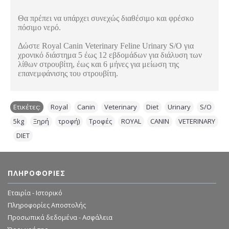
Θα πρέπει να υπάρχει συνεχώς διαθέσιμο και φρέσκο
πόσιμο νερό.
Δώστε Royal Canin Veterinary Feline Urinary S/O για
χρονικό διάστημα 5 έως 12 εβδομάδων για διάλυση των
λίθων στρουβίτη, έως και 6 μήνες για μείωση της
επανεμφάνισης του στρουβίτη.
Ετικέτες:
Royal
,
Canin
,
Veterinary
,
Diet
,
Urinary
,
S/O
,
5kg
,
Ξηρή
,
τροφή)
,
Τροφές
,
ROYAL
,
CANIN
,
VETERINARY
,
DIET
ΠΛΗΡΟΦΟΡΊΕΣ
Εταιρία - Ιστορικό
Πληροφορίες Αποστολής
Προσωπικά δεδομένα - Ασφάλεια