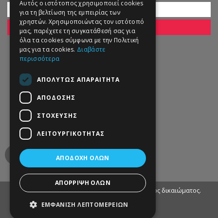
Αυτός ο ιστότοπος χρησιμοποιεί cookies
για τη βελτίωση της εμπειρίας των
χρηστών. Χρησιμοποιώντας τον ιστότοπό
ΕΓΓΡΑΦΗ
μας, παρέχετε τη συγκατάθεσή σας για
όλα τα cookies σύμφωνα με την Πολιτική
μας για τα cookies.
Διαβάστε
περισσότερα
ΑΠΟΛΎΤΩΣ ΑΠΑΡΑΊΤΗΤΑ
ΑΠΌΔΟΣΗΣ
ΣΤΌΧΕΥΣΗΣ
ΛΕΙΤΟΥΡΓΙΚΌΤΗΤΑΣ
ΑΠΟΔΟΧΉ ΌΛΩΝ
ΑΠΌΡΡΙΨΗ ΌΛΩΝ
© 2013 - 2022 Petworld. Με επιφύλαξη παντός δικαιώματος.
ΕΜΦΆΝΙΣΗ ΛΕΠΤΟΜΕΡΕΙΏΝ