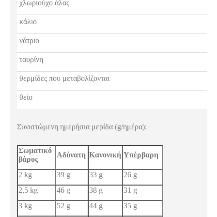
χλωριούχο άλας
κάλιο
νάτριο
ταυρίνη
θερμίδες που μεταβολίζονται
θείο
Συνιστώμενη ημερήσια μερίδα (g/ημέρα):
Σωματικό
Αδύνατη
Κανονική
Υπέρβαρη
βάρος
2 kg
39 g
33 g
26 g
2,5 kg
46 g
38 g
31 g
3 kg
52 g
44 g
35 g