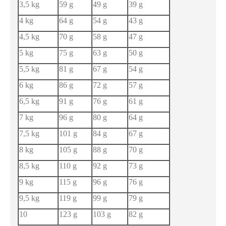
3,5 kg
59 g
49 g
39 g
4 kg
64 g
54 g
43 g
4,5 kg
70 g
58 g
47 g
5 kg
75 g
63 g
50 g
5,5 kg
81 g
67 g
54 g
6 kg
86 g
72 g
57 g
6,5 kg
91 g
76 g
61 g
7 kg
96 g
80 g
64 g
7,5 kg
101 g
84 g
67 g
8 kg
105 g
88 g
70 g
8,5 kg
110 g
92 g
73 g
9 kg
115 g
96 g
76 g
9,5 kg
119 g
99 g
79 g
10
123 g
103 g
82 g