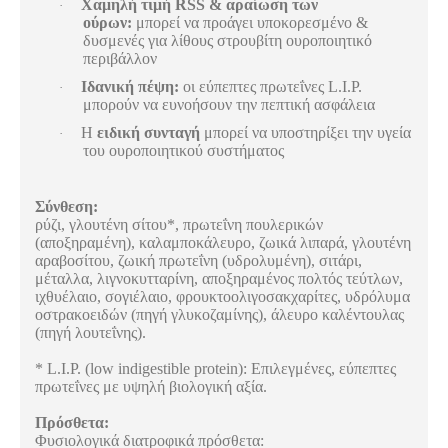
Χαμηλή τιμή RSS & αραίωση των
·
ούρων:
μπορεί να προάγει υποκορεσμένο &
δυσμενές για λίθους στρουβίτη ουροποιητικό
περιβάλλον
Ιδανική πέψη:
οι εύπεπτες πρωτεΐνες L.I.P.
·
μπορούν να ευνοήσουν την πεπτική ασφάλεια
Η
ειδική συνταγή
μπορεί να υποστηρίξει την υγεία
·
του ουροποιητικού συστήματος
Σύνθεση
:
ρύζι
,
γλουτένη
σίτου
*,
πρωτεΐνη
πουλερικών
(
αποξηραμένη
),
καλαμποκάλευρο
,
ζωικά
λιπαρά
,
γλουτένη
αραβοσίτου
,
ζωική
πρωτεΐνη
(
υδρολυμένη
),
σιτάρι
,
μέταλλα
,
λιγνοκυτταρίνη
,
αποξηραμένος
πολτός
τεύτλων
,
ιχθυέλαιο
,
σογιέλαιο
,
φρουκτοολιγοσακχαρίτες
,
υδρόλυμα
οστρακοειδών
(
πηγή
γλυκοζαμίνης
),
άλευρο
καλέντουλας
(
πηγή
λουτεΐνης
).
* L.I.P. (low indigestible protein): Επιλεγμένες, εύπεπτες
πρωτεΐνες με υψηλή βιολογική αξία.
Πρόσθετα:
Φυσιολογικά διατροφικά πρόσθετα: