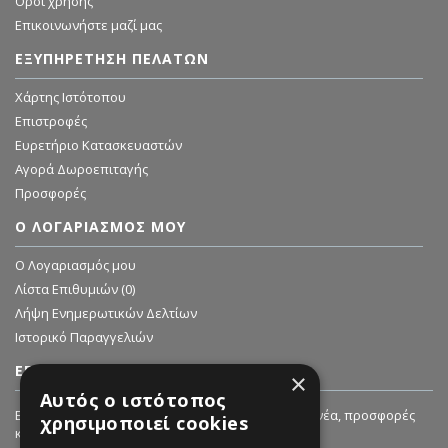
Όροι χρήσης
Επικοινωνήστε μαζί μας
ΕΞΥΠΗΡΈΤΗΣΗ ΠΕΛΑΤΏΝ
Χάρτης Ιστότοπου
Επιστροφές
Ευρετήριο Κατασκευαστών
Αγορά Δωροεπιταγής
Προσφορές
Ο ΛΟΓΑΡΙΑΣΜΌΣ ΜΟΥ
O Λογαριασμός μου
Λίστα Επιθυμιών (
0
)
Λήψη Ενημερωτικών Δελτίων
Ιστορικό Παραγγελιών
ΕΓΓΡΑΦΗ ΣΤΟ NEWSLETTER
×
Αυτός ο ιστότοπος
Εγγραφείτε στο Newsletter μας για να λαμβάνετε νέα, προσφορές
χρησιμοποιεί cookies
και εκπτώσεις!