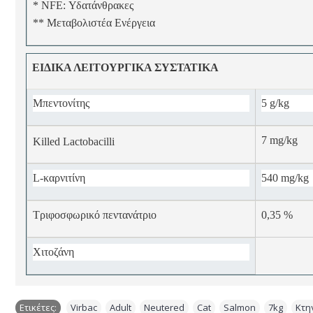
* NFE: Υδατάνθρακες
** Μεταβολιστέα Ενέργεια
ΕΙΔΙΚΑ ΛΕΙΤΟΥΡΓΙΚΑ ΣΥΣΤΑΤΙΚΑ
Μπεντονίτης
5 g/kg
7 mg/kg
Killed Lactobacilli
L-καρνιτίνη
540 mg/kg
Τριφοσφωρικό πεντανάτριο
0,35 %
Χιτοζάνη
Ετικέτες:
Virbac
,
Adult
,
Neutered
,
Cat
,
Salmon
,
7kg
,
Κτη