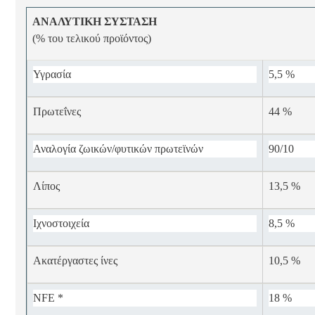
ΑΝΑΛΥΤΙΚΗ ΣΥΣΤΑΣΗ
(% του τελικού προϊόντος)
Υγρασία
5,5 %
Πρωτεΐνες
44 %
Αναλογία ζωικών/φυτικών πρωτεϊνών
90/10
Λίπος
13,5 %
Ιχνοστοιχεία
8,5 %
Ακατέργαστες ίνες
10,5 %
NFE *
18 %