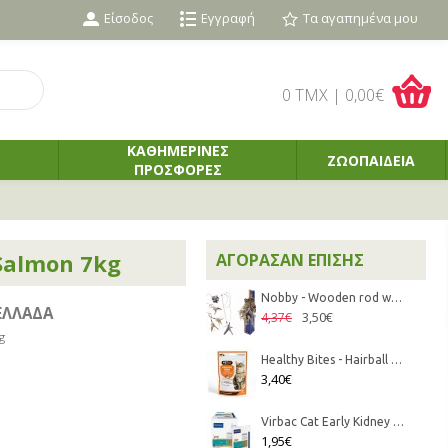
Είσοδος
Εγγραφή
Τα αγαπημένα μου
0 TMX | 0,00€
ΚΑΘΗΜΕΡΙΝΕΣ
ΖΩΟΠΑΙΔΕΙΑ
ΠΡΟΣΦΟΡΕΣ
 Salmon 7kg
ΑΓΌΡΑΣΑΝ ΕΠΊΣΗΣ
Nobby - Wooden rod w/ feather
ΕΛΛΑΔΑ
3,50€
4,37€
g
Healthy Bites - Hairball Remedy 65gr
3,40€
Virbac Cat Early Kidney & Joint KJ1 85gr
1,95€