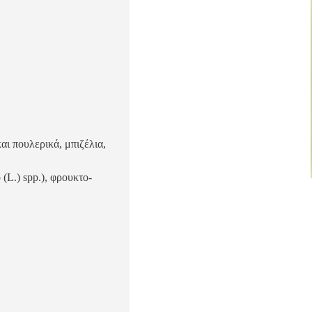
και
πουλερικά
,
μπιζέλια
,
 (L.) spp.),
φρουκτο
-