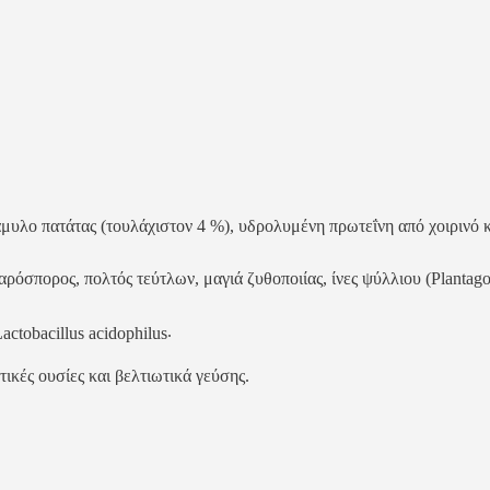
άμυλο
πατάτας
(
τουλάχιστον
4 %),
υδρολυμένη
πρωτεΐνη
από
χοιρινό
ναρόσπορος
,
πολτός
τεύτλων
,
μαγιά
ζυθοποιίας
,
ίνες
ψύλλιου
(Plantago
.
actobacillus acidophilus
ικές ουσίες και βελτιωτικά γεύσης.