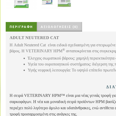
ΠΕΡΙΓΡΑΦΉ
ΑΞΙΟΛΟΓΉΣΕΙΣ (0)
ADULT NEUTERED CAT
Η Adult Neutered Cat είναι ειδικά σχεδιασμένη για στειρωμέν
®
βάρος. Η VETERINARY HPM
ανταποκρίνεται στις συγκεκρι
Έλεγχος σωματικού βάρους: χαμηλή περιεκτικότητα 
Υγεία του ουροποιητικού συστήματος: διέγερση της
Υγιής νεφρική λειτουργία: Το υψηλό επίπεδο πρωτεΐν
ΔΙ
Η σειρά VETERINARY HPM™ είναι μια νέας γενιάς τροφή για γά
σαρκοφάγων. Η νέα και μοναδική σειρά προϊόντων ΗΡΜ βασίζε
περιέχει πολύ λιγότερο άμυλο και υδατάνθρακες, ενώ αντίθετα ε
τροφή προσαρμοσμένη στις ανάγκες της.