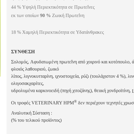
44 % Υψηλή Περιεκτικότητα σε Πρωτεΐνες
εκ των οποίων
90 %
Ζωική Πρωτεΐνη
18 % Χαμηλή Περιεκτικότητα σε Υδατάνθρακες
ΣΥΝΘΕΣΗ
Σολομός, A
φυδατωμένη
πρωτεΐνη
από
χοιρινό
και
κοτόπουλο
,
φλοιός
λαθουριού
,
ζωικό
λίπος
,
λιγνοκυτταρίνη
,
ιχνοστοιχεία
,
ρύζι
(
τουλάχιστον
4 %),
λι
ολιγοσακχαρίτες
,
υδρολυμένα
καρκινοειδή
(
πηγή
χιτοζάνης
),
θειική
χονδροϊτίνη
,
L
®
Οι τροφές VETERINARY HPM
δεν περιέχουν τεχνητές χρωστ
Αναλυτική Σύσταση :
(% του τελικού προϊόντος)