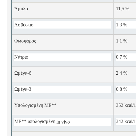
Άμυλο
11,5 %
Ασβέστιο
1,3 %
Φωσφόρος
1,1 %
Νάτριο
0,7 %
Ωμέγα-6
2,4 %
Ωμέγα-3
0,8 %
Υπολογισμένη ME**
352 kcal/
ME** υπολογισμένη
342 kcal/
in vivo