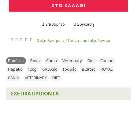
ΣΤΟ ΚΑΛΑΘΙ
Επιθυμητό
Σύγκριση
0 αξιολογήσεις
Γράψτε μια αξιολόγηση
/
Ετικέτες:
Royal
,
Canin
,
Veterinary
,
Diet
,
Canine
,
Hepatic
,
12kg
,
Κλινικές
,
Τροφές
,
Δίαιτες
,
ROYAL
,
CANIN
,
VETERINARY
,
DIET
ΣΧΕΤΙΚΆ ΠΡΟΪΌΝΤΑ