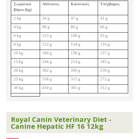
Σωματικό
Αδύνατος
Κανονικός
Υπέρβαρος
βάρος (
kg
)
2 kg
54 g
47 g
41 g
4 kg
90 g
80 g
69 g
6 kg
123 g
108 g
93 g
8 kg
152 g
134 g
116 g
10 kg
180 g
158 g
137 g
15 kg
244 g
214 g
185 g
20 kg
302 g
266 g
230 g
25 kg
358 g
315 g
272 g
30 kg
410 g
361 g
312 g
Royal Canin Veterinary Diet -
Canine Hepatic HF 16 12kg