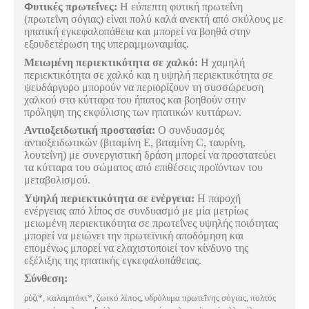
Φυτικές πρωτεΐνες:
Η εύπεπτη φυτική πρωτεΐνη
(πρωτεΐνη σόγιας) είναι πολύ καλά ανεκτή από σκύλους με
ηπατική εγκεφαλοπάθεια και μπορεί να βοηθά στην
εξουδετέρωση της υπεραμμωναιμίας.
Μειωμένη περιεκτικότητα σε χαλκό:
Η χαμηλή
περιεκτικότητα σε χαλκό και η υψηλή περιεκτικότητα σε
ψευδάργυρο μπορούν να περιορίζουν τη συσσώρευση
χαλκού στα κύτταρα του ήπατος και βοηθούν στην
πρόληψη της εκφύλισης των ηπατικών κυττάρων.
Αντιοξειδωτική προστασία:
Ο συνδυασμός
αντιοξειδωτικών (βιταμίνη
E
, βιταμίνη
C
, ταυρίνη,
λουτεΐνη) με συνεργιστική δράση μπορεί να προστατεύει
τα κύτταρα του σώματος από επιθέσεις προϊόντων του
μεταβολισμού.
Υψηλή περιεκτικότητα σε ενέργεια:
Η παροχή
ενέργειας από λίπος σε συνδυασμό με μία μετρίως
μειωμένη περιεκτικότητα σε πρωτεΐνες υψηλής ποιότητας
μπορεί να μειώνει την πρωτεϊνική αποδόμηση και
επομένως μπορεί να ελαχιστοποιεί τον κίνδυνο της
εξέλιξης της ηπατικής εγκεφαλοπάθειας.
Σύνθεση:
ρύζι*, καλαμπόκι*, ζωικό λίπος, υδρόλυμα πρωτεΐνης σόγιας, πολτός