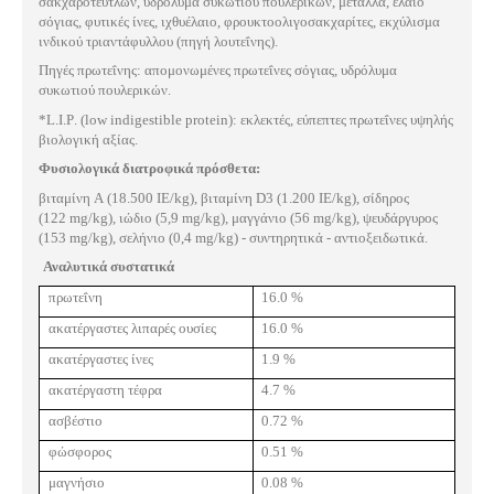
σακχαρότευτλων, υδρόλυμα συκωτιού πουλερικών, μέταλλα, έλαιο
σόγιας, φυτικές ίνες, ιχθυέλαιο, φρουκτοολιγοσακχαρίτες, εκχύλισμα
ινδικού τριαντάφυλλου (πηγή λουτεΐνης).
Πηγές πρωτεΐνης: απομονωμένες πρωτεΐνες σόγιας, υδρόλυμα
συκωτιού πουλερικών.
*
L
.
I
.
P
. (
low indigestible protein
): εκλεκτές, εύπεπτες πρωτεΐνες υψηλής
βιολογική αξίας.
Φυσιολογικά διατροφικά πρόσθετα:
βιταμίνη
A
(18.500
IE
/
kg
), βιταμίνη
D
3 (1.200
IE
/
kg
), σίδηρος
(122
mg
/
kg
), ιώδιο (5,9
mg
/
kg
), μαγγάνιο (56
mg
/
kg
), ψευδάργυρος
(153
mg
/
kg
), σελήνιο (0,4
mg
/
kg
) - συντηρητικά - αντιοξειδωτικά.
Αναλυτικά συστατικά
πρωτεΐνη
16.0 %
ακατέργαστες λιπαρές ουσίες
16.0 %
ακατέργαστες ίνες
1.9 %
ακατέργαστη τέφρα
4.7 %
ασβέστιο
0.72 %
φώσφορος
0.51 %
μαγνήσιο
0.08 %