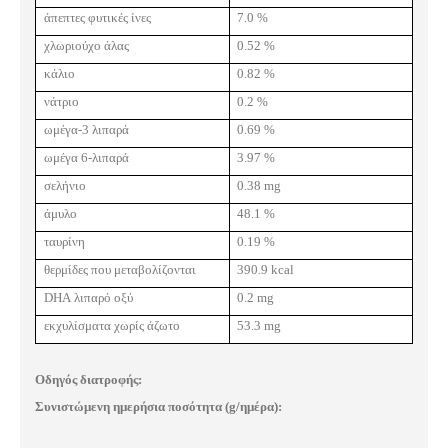
άπεπτες φυτικές ίνες
7.0 %
χλωριούχο άλας
0.52 %
κάλιο
0.82 %
νάτριο
0.2 %
ωμέγα-3 λιπαρά
0.69 %
ωμέγα 6-λιπαρά
3.97 %
σελήνιο
0.38
mg
άμυλο
48.1 %
ταυρίνη
0.19 %
θερμίδες που μεταβολίζονται
390.9
kcal
DHA
λιπαρό οξύ
0.2
mg
εκχυλίσματα χωρίς άζωτο
53.3 mg
Οδηγός διατροφής:
Συνιστώμενη ημερήσια ποσότητα (
g
/ημέρα):