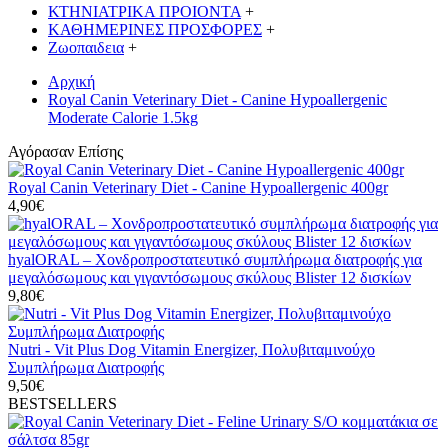
ΚΤΗΝΙΑΤΡΙΚΑ ΠΡΟΙΟΝΤΑ
+
ΚΑΘΗΜΕΡΙΝΕΣ ΠΡΟΣΦΟΡΕΣ
+
Ζωοπαιδεια
+
Αρχική
Royal Canin Veterinary Diet - Canine Hypoallergenic
Moderate Calorie 1.5kg
Αγόρασαν Επίσης
Royal Canin Veterinary Diet - Canine Hypoallergenic 400gr
4,90€
hyalORAL – Χονδροπροστατευτικό συμπλήρωμα διατροφής για
μεγαλόσωμους και γιγαντόσωμους σκύλους Blister 12 δισκίων
9,80€
Nutri - Vit Plus Dog Vitamin Energizer, Πολυβιταμινούχο
Συμπλήρωμα Διατροφής
9,50€
BESTSELLERS