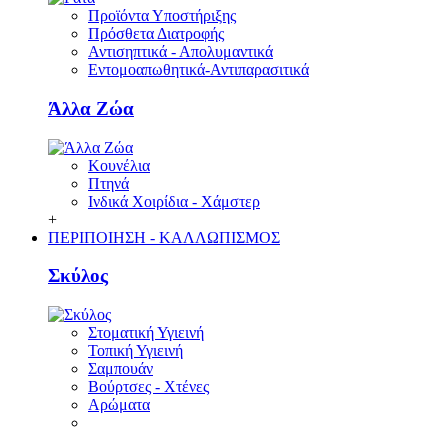
Προϊόντα Υποστήριξης
Πρόσθετα Διατροφής
Αντισηπτικά - Απολυμαντικά
Εντομοαπωθητικά-Αντιπαρασιτικά
Άλλα Ζώα
Κουνέλια
Πτηνά
Ινδικά Χοιρίδια - Χάμστερ
+
ΠΕΡΙΠΟΙΗΣΗ - ΚΑΛΛΩΠΙΣΜΟΣ
Σκύλος
Στοματική Υγιεινή
Τοπική Υγιεινή
Σαμπουάν
Βούρτσες - Χτένες
Αρώματα