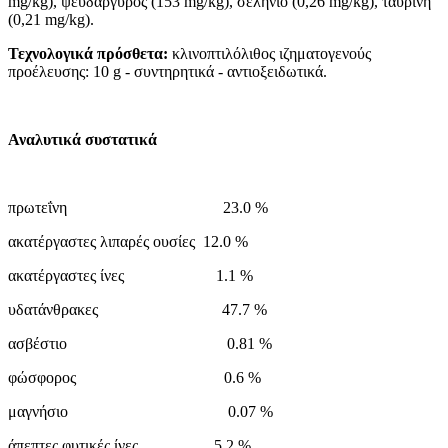
mg/kg), ψευδάργυρος (153 mg/kg), σελήνιο (0,26 mg/kg), ταυρίνη
(0,21 mg/kg).
Τεχνολογικά πρόσθετα:
κλινοπτιλόλιθος ιζηματογενούς
προέλευσης: 10 g - συντηρητικά - αντιοξειδωτικά.
Αναλυτικά συστατικά
πρωτεΐνη 23.0 %
ακατέργαστες λιπαρές ουσίες 12.0 %
ακατέργαστες ίνες 1.1 %
υδατάνθρακες 47.7 %
ασβέστιο 0.81 %
φώσφορος 0.6 %
μαγνήσιο 0.07 %
άπεπτες φυτικές ίνες 5.2 %