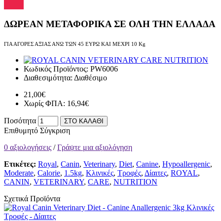
ΔΩΡΕΑΝ ΜΕΤΑΦΟΡΙΚΑ ΣΕ ΟΛΗ ΤΗΝ ΕΛΛΑΔΑ
ΓΙΑ ΑΓΟΡΕΣ ΑΞΙΑΣ ΑΝΩ ΤΩΝ 45 ΕΥΡΩ ΚΑΙ ΜΕΧΡΙ 10 Kg
Κωδικός Προϊόντος:
PW6006
Διαθεσιμότητα:
Διαθέσιμο
21,00€
Χωρίς ΦΠΑ: 16,94€
Ποσότητα
ΣΤΟ ΚΑΛΑΘΙ
Επιθυμητό
Σύγκριση
0 αξιολογήσεις
/
Γράψτε μια αξιολόγηση
Ετικέτες:
Royal
,
Canin
,
Veterinary
,
Diet
,
Canine
,
Hypoallergenic
,
Moderate
,
Calorie
,
1.5kg
,
Κλινικές
,
Τροφές
,
Δίαιτες
,
ROYAL
,
CANIN
,
VETERINARY
,
CARE
,
NUTRITION
Σχετικά Προϊόντα