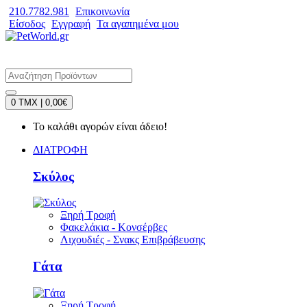
210.7782.981
Επικοινωνία
Είσοδος
Εγγραφή
Τα αγαπημένα μου
0 TMX | 0,00€
Το καλάθι αγορών είναι άδειο!
ΔΙΑΤΡΟΦΗ
Σκύλος
Ξηρή Τροφή
Φακελάκια - Κονσέρβες
Λιχουδιές - Σνακς Επιβράβευσης
Γάτα
Ξηρή Τροφή