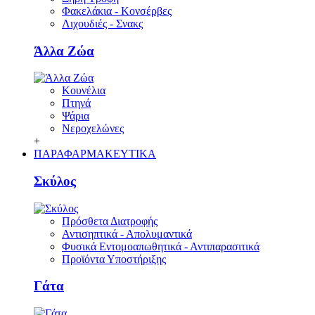
Φακελάκια - Κονσέρβες
Λιχουδιές - Σνακς
Άλλα Ζώα
Κουνέλια
Πτηνά
Ψάρια
Νεροχελώνες
+
ΠΑΡΑΦΑΡΜΑΚΕΥΤΙΚΑ
Σκύλος
Πρόσθετα Διατροφής
Αντισηπτικά - Απολυμαντικά
Φυσικά Εντομοαπωθητικά - Αντιπαρασιτικά
Προϊόντα Υποστήριξης
Γάτα