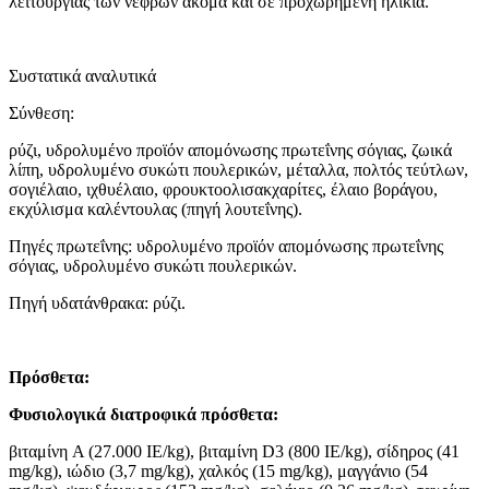
λειτουργίας των νεφρών ακόμα και σε προχωρημένη ηλικία.
Συστατικά αναλυτικά
Σύνθεση:
ρύζι, υδρολυμένο προϊόν απομόνωσης πρωτεΐνης σόγιας, ζωικά
λίπη, υδρολυμένο συκώτι πουλερικών, μέταλλα, πολτός τεύτλων,
σογιέλαιο, ιχθυέλαιο, φρουκτοολισακχαρίτες, έλαιο βοράγου,
εκχύλισμα καλέντουλας (πηγή λουτεΐνης).
Πηγές πρωτεΐνης: υδρολυμένο προϊόν απομόνωσης πρωτεΐνης
σόγιας, υδρολυμένο συκώτι πουλερικών.
Πηγή υδατάνθρακα: ρύζι.
Πρόσθετα:
Φυσιολογικά διατροφικά πρόσθετα:
βιταμίνη A (27.000 IE/kg), βιταμίνη D3 (800 IE/kg), σίδηρος (41
mg/kg), ιώδιο (3,7 mg/kg), χαλκός (15 mg/kg), μαγγάνιο (54