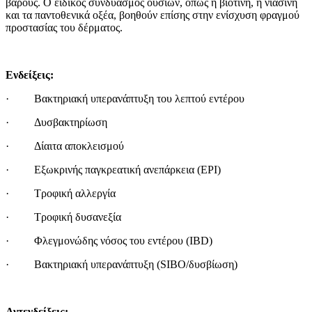
βάρους. Ο ειδικός συνδυασμός ουσιών, όπως η βιοτίνη, η νιασίνη
και τα παντοθενικά οξέα, βοηθούν επίσης στην ενίσχυση φραγμού
προστασίας του δέρματος.
Ενδείξεις:
· Βακτηριακή υπερανάπτυξη του λεπτού εντέρου
·
Δυσβακτηρίωση
·
Δίαιτα αποκλεισμού
· Εξωκρινής παγκρεατική ανεπάρκεια (
EPI
)
· Τροφική αλλεργία
· Τροφική δυσανεξία
· Φλεγμονώδης νόσος του εντέρου (
IBD
)
· Βακτηριακή υπερανάπτυξη (
SIBO
/δυσβίωση)
Αντενδείξεις: