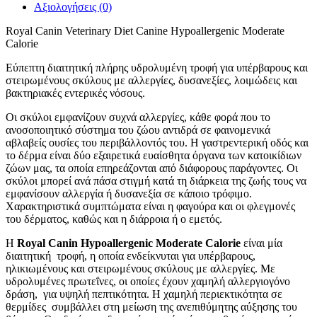
Αξιολογήσεις (0)
Royal Canin Veterinary Diet Canine Hypoallergenic Moderate
Calorie
Εύπεπτη διαιτητική πλήρης υδρολυμένη τροφή για υπέρβαρους και
στειρωμένους σκύλους με αλλεργίες, δυσανεξίες, λοιμώδεις και
βακτηριακές εντερικές νόσους.
Οι σκύλοι εμφανίζουν συχνά αλλεργίες, κάθε φορά που το
ανοσοποιητικό σύστημα του ζώου αντιδρά σε φαινομενικά
αβλαβείς ουσίες του περιβάλλοντός του. Η γαστρεντερική οδός και
το δέρμα είναι δύο εξαιρετικά ευαίσθητα όργανα των κατοικίδιων
ζώων μας, τα οποία επηρεάζονται από διάφορους παράγοντες. Οι
σκύλοι μπορεί ανά πάσα στιγμή κατά τη διάρκεια της ζωής τους να
εμφανίσουν αλλεργία ή δυσανεξία σε κάποιο τρόφιμο.
Χαρακτηριστικά συμπτώματα είναι η φαγούρα και οι φλεγμονές
του δέρματος, καθώς και η διάρροια ή ο εμετός.
Η
Royal Canin Hypoallergenic Moderate Calorie
είναι μία
διαιτητική τροφή, η οποία ενδείκνυται για υπέρβαρους,
ηλικιωμένους και στειρωμένους σκύλους με αλλεργίες. Με
υδρολυμένες πρωτεΐνες, οι οποίες έχουν χαμηλή αλλεργιογόνο
δράση, για υψηλή πεπτικότητα. Η χαμηλή περιεκτικότητα σε
θερμίδες συμβάλλει στη μείωση της ανεπιθύμητης αύξησης του