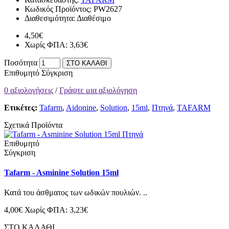
Κωδικός Προϊόντος:
PW2627
Διαθεσιμότητα:
Διαθέσιμο
4,50€
Χωρίς ΦΠΑ: 3,63€
Ποσότητα
ΣΤΟ ΚΑΛΑΘΙ
Επιθυμητό
Σύγκριση
0 αξιολογήσεις
/
Γράψτε μια αξιολόγηση
Ετικέτες:
Tafarm
,
Aidonine
,
Solution
,
15ml
,
Πτηνά
,
TAFARM
Σχετικά Προϊόντα
Επιθυμητό
Σύγκριση
Tafarm - Asminine Solution 15ml
Κατά του άσθματος των ωδικών πουλιών. ..
4,00€
Χωρίς ΦΠΑ: 3,23€
ΣΤΟ ΚΑΛΑΘΙ