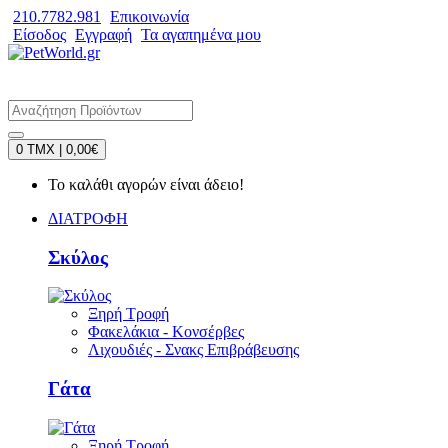
210.7782.981
Επικοινωνία
Είσοδος
Εγγραφή
Τα αγαπημένα μου
0 TMX | 0,00€
Το καλάθι αγορών είναι άδειο!
ΔΙΑΤΡΟΦΗ
Σκύλος
Ξηρή Τροφή
Φακελάκια - Κονσέρβες
Λιχουδιές - Σνακς Επιβράβευσης
Γάτα
Ξηρή Τροφή