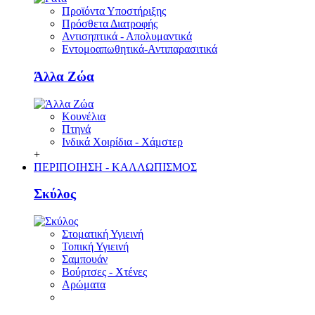
Προϊόντα Υποστήριξης
Πρόσθετα Διατροφής
Αντισηπτικά - Απολυμαντικά
Εντομοαπωθητικά-Αντιπαρασιτικά
Άλλα Ζώα
Κουνέλια
Πτηνά
Ινδικά Χοιρίδια - Χάμστερ
+
ΠΕΡΙΠΟΙΗΣΗ - ΚΑΛΛΩΠΙΣΜΟΣ
Σκύλος
Στοματική Υγιεινή
Τοπική Υγιεινή
Σαμπουάν
Βούρτσες - Χτένες
Αρώματα