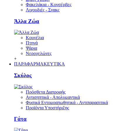
Φακελάκια - Κονσέρβες
Λιχουδιές - Σνακς
Άλλα Ζώα
Κουνέλια
Πτηνά
Ψάρια
Νεροχελώνες
+
ΠΑΡΑΦΑΡΜΑΚΕΥΤΙΚΑ
Σκύλος
Πρόσθετα Διατροφής
Αντισηπτικά - Απολυμαντικά
Φυσικά Εντομοαπωθητικά - Αντιπαρασιτικά
Προϊόντα Υποστήριξης
Γάτα